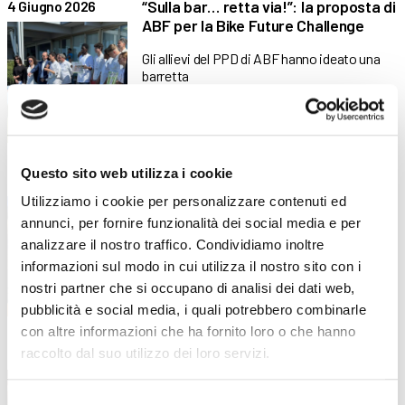
“Sulla bar… retta via!”: la proposta di
4 Giugno 2026
ABF per la Bike Future Challenge
Gli allievi del PPD di ABF hanno ideato una
barretta
Questo sito web utilizza i cookie
Insieme contro le dipendenze
26 Maggio 2026
Utilizziamo i cookie per personalizzare contenuti ed
Gli allievi di ABF promuovono la cultura della
annunci, per fornire funzionalità dei social media e per
prevenzione Unplugged:
analizzare il nostro traffico. Condividiamo inoltre
informazioni sul modo in cui utilizza il nostro sito con i
nostri partner che si occupano di analisi dei dati web,
pubblicità e social media, i quali potrebbero combinarle
con altre informazioni che ha fornito loro o che hanno
Laboratorio di pasticceria “Baby
19 Maggio 2026
raccolto dal suo utilizzo dei loro servizi.
Chef” in collaborazione con ENS
Selezione