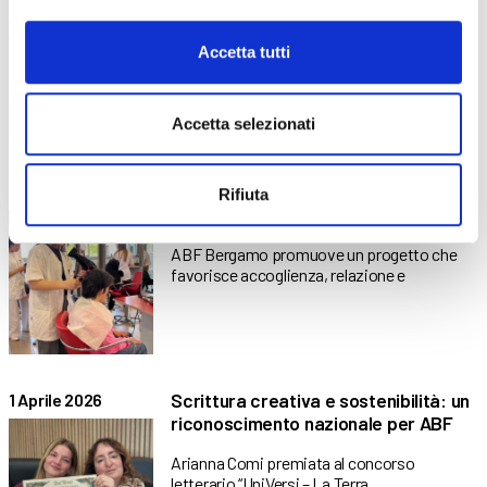
ascolto
Uno spettacolo teatrale nato dall’ascolto,
Accetta tutti
dalla scrittura e dalla collaborazione
Accetta selezionati
Un’esperienza di cura e inclusione tra
24 Aprile 2026
Rifiuta
allievi e territorio
ABF Bergamo promuove un progetto che
favorisce accoglienza, relazione e
Scrittura creativa e sostenibilità: un
1 Aprile 2026
riconoscimento nazionale per ABF
Arianna Comi premiata al concorso
letterario “UniVersi – La Terra