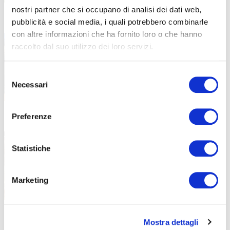
nostri partner che si occupano di analisi dei dati web,
pubblicità e social media, i quali potrebbero combinarle
Insieme contro le dipendenze
26 Maggio 2026
con altre informazioni che ha fornito loro o che hanno
Gli allievi di ABF promuovono la cultura della
raccolto dal suo utilizzo dei loro servizi.
prevenzione Unplugged:
Selezione
Necessari
del
consenso
Preferenze
Laboratorio di pasticceria “Baby
19 Maggio 2026
Chef” in collaborazione con ENS
Statistiche
Una mattinata all’insegna del divertimento in
cucina, dove il linguaggio
Marketing
Corrispondenze: sul mettersi in
15 Maggio 2026
Mostra dettagli