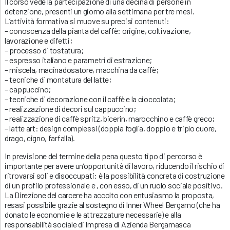
Il corso vede la partecipazione di una decina di persone in
detenzione, presenti un giorno alla settimana per tre mesi.
L’attività formativa si muove su precisi contenuti:
– conoscenza della pianta del caffè: origine, coltivazione,
lavorazione e difetti;
– processo di tostatura;
– espresso italiano e parametri di estrazione;
– miscela, macinadosatore, macchina da caffè;
– tecniche di montatura del latte;
– cappuccino;
– tecniche di decorazione con il caffè e la cioccolata;
– realizzazione di decori sul cappuccino;
– realizzazione di caffè spritz, bicerin, marocchino e caffè greco;
– latte art: design complessi (doppia foglia, doppio e triplo cuore,
drago, cigno, farfalla).
In previsione del termine della pena questo tipo di percorso è
importante per avere un’opportunità di lavoro, riducendo il rischio di
ritrovarsi soli e disoccupati: è la possibilità concreta di costruzione
di un profilo professionale e , con esso, di un ruolo sociale positivo.
La Direzione del carcere ha accolto con entusiasmo la proposta,
resasi possibile grazie al sostegno di Inner Wheel Bergamo (che ha
donato le economie e le attrezzature necessarie) e alla
responsabilità sociale di Impresa di Azienda Bergamasca