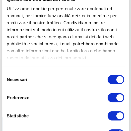
Utilizziamo i cookie per personalizzare contenuti ed
annunci, per fornire funzionalità dei social media e per
analizzare il nostro traffico. Condividiamo inoltre
La formazione è la chiave di volta per la crescita, attraverso
informazioni sul modo in cui utilizza il nostro sito con i
l’esperienza, l’approfondimento e i corsi di aggiornamento e la Fiera
dei Mestieri è per noi una vetrina in cui mostrare, con orgoglio, la
nostri partner che si occupano di analisi dei dati web,
professionalità che ci piace coltivare nei nostri ragazzi.
pubblicità e social media, i quali potrebbero combinarle
con altre informazioni che ha fornito loro o che hanno
Per saperne di più
clicca qui
.
raccolto dal suo utilizzo dei loro servizi.
ABF
NEWS
Selezione
Necessari
del
consenso
Libri di testo – AF26-27
15 Luglio 2026
Preferenze
Tutti i libri di testo necessari per il prossimo
Anno
Statistiche