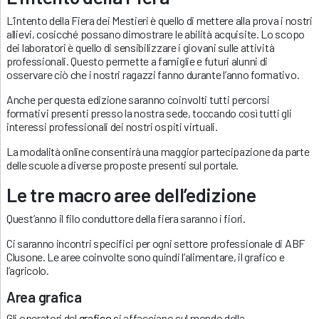
L’intento della Fiera dei Mestieri è quello di mettere alla prova i nostri
allievi, cosicché possano dimostrare le abilità acquisite. Lo scopo
dei laboratori è quello di sensibilizzare i giovani sulle attività
professionali. Questo permette a famiglie e futuri alunni di
osservare ciò che i nostri ragazzi fanno durante l’anno formativo.
Anche per questa edizione saranno coinvolti tutti percorsi
formativi presenti presso la nostra sede, toccando così tutti gli
interessi professionali dei nostri ospiti virtuali.
La modalità online consentirà una maggior partecipazione da parte
delle scuole a diverse proposte presenti sul portale.
Le tre macro aree dell’edizione
Quest’anno il filo conduttore della fiera saranno i fiori.
Ci saranno incontri specifici per ogni settore professionale di ABF
Clusone. Le aree coinvolte sono quindi l’alimentare, il grafico e
l’agricolo.
Area grafica
Gli operatori del
grafico
si affacciano sul mondo della