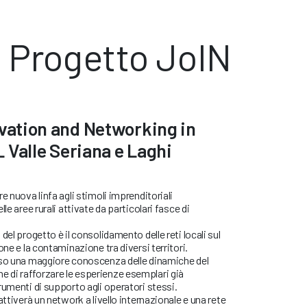
Progetto JoIN
vation and Networking in
 Valle Seriana e Laghi
e nuova linfa agli stimoli imprenditoriali
le aree rurali attivate da particolari fasce di
del progetto è il consolidamento delle reti locali sul
one e la contaminazione tra diversi territori.
rso una maggiore conoscenza delle dinamiche del
 fine di rafforzare le esperienze esemplari già
rumenti di supporto agli operatori stessi.
attiverà un network a livello internazionale e una rete