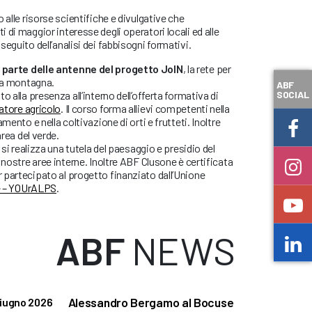
 alle risorse scientifiche e divulgative che
 di maggior interesse degli operatori locali ed alle
eguito dell’analisi dei fabbisogni formativi.
r parte delle antenne del progetto JoIN
, la rete per
lla montagna.
ABF
SOCIAL
o alla presenza all’interno dell’offerta formativa di
atore agricolo
. Il corso forma allievi competenti nella
mento e nella coltivazione di orti e frutteti. Inoltre
area del verde.
 si realizza una tutela del paesaggio e presidio del
 nostre aree interne. Inoltre ABF Clusone è certificata
 partecipato al progetto finanziato dall’Unione
e – YOUrALPS
.
ABF
NEWS
Alessandro Bergamo al Bocuse
iugno 2026