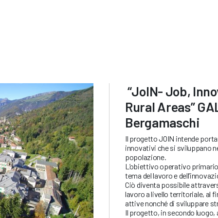
“JoIN- Job, Inno
Rural Areas” GAL
Bergamaschi
Il progetto JOIN intende portar
innovativi che si sviluppano nel
popolazione.
L’obiettivo operativo primario 
tema del lavoro e dell’innovazi
Ciò diventa possibile attrave
lavoro a livello territoriale, al
attive nonché di sviluppare st
Il progetto, in secondo luogo, 