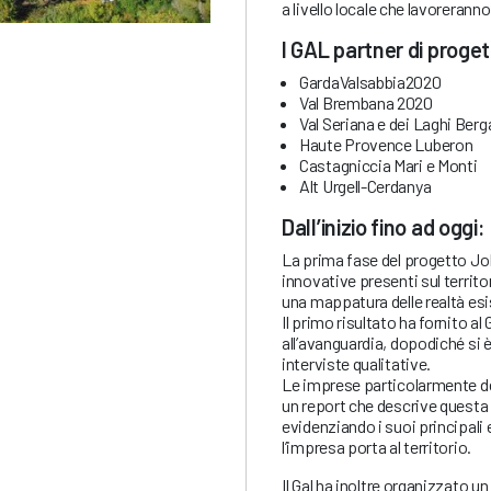
a livello locale che lavoreran
I GAL partner di proge
GardaValsabbia2020
Val Brembana 2020
Val Seriana e dei Laghi Ber
Haute Provence Luberon
Castagniccia Mari e Monti
Alt Urgell-Cerdanya
Dall’inizio fino ad oggi:
La prima fase del progetto Jo
innovative presenti sul territo
una mappatura delle realtà esi
Il primo risultato ha fornito al
all’avanguardia, dopodiché si
interviste qualitative.
Le imprese particolarmente deg
un report che descrive questa 
evidenziando i suoi principali 
l’impresa porta al territorio.
Il Gal ha inoltre organizzato u