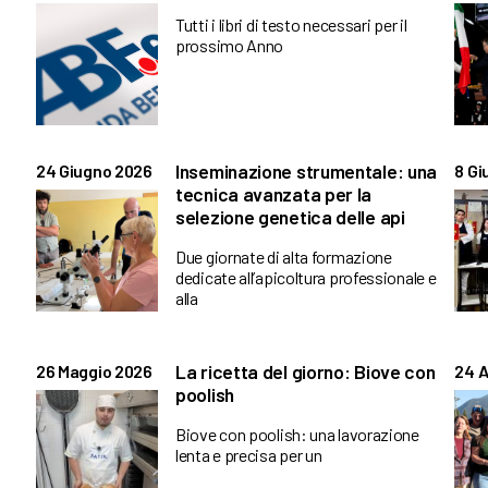
Tutti i libri di testo necessari per il
prossimo Anno
Inseminazione strumentale: una
24 Giugno 2026
8 Gi
tecnica avanzata per la
selezione genetica delle api
Due giornate di alta formazione
dedicate all’apicoltura professionale e
alla
La ricetta del giorno: Biove con
26 Maggio 2026
24 A
poolish
Biove con poolish: una lavorazione
lenta e precisa per un