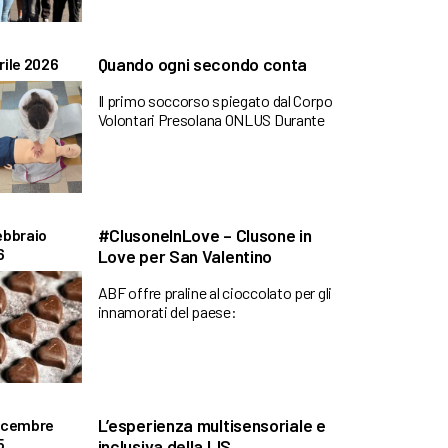
Quando ogni secondo conta
rile 2026
Il primo soccorso spiegato dal Corpo
Volontari Presolana ONLUS Durante
#ClusoneInLove – Clusone in
ebbraio
6
Love per San Valentino
ABF offre praline al cioccolato per gli
innamorati del paese:
L’esperienza multisensoriale e
Dicembre
5
inclusiva della LIS