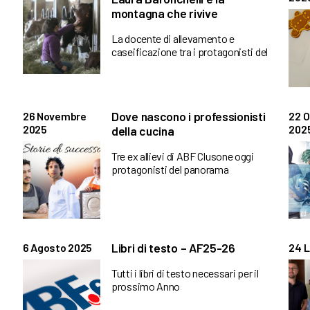
montagna che rivive
La docente di allevamento e
caseificazione tra i protagonisti del
Dove nascono i professionisti
26 Novembre
22 O
2025
202
della cucina
Tre ex allievi di ABF Clusone oggi
protagonisti del panorama
Libri di testo – AF25-26
6 Agosto 2025
24 L
Tutti i libri di testo necessari per il
prossimo Anno