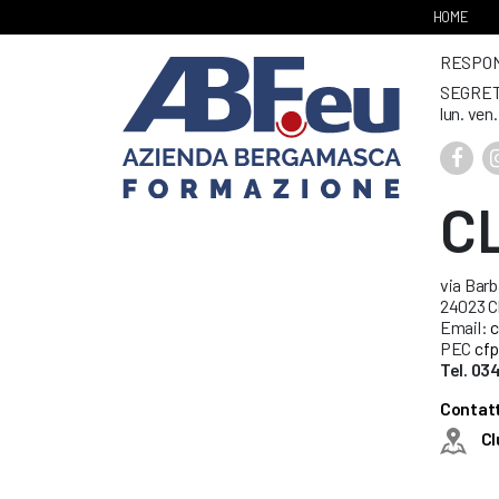
HOME
RESPONS
SEGRET
lun. ven
C
via Barb
24023 C
Email:
c
PEC
cfp
Tel. 0
Contatt
Cl