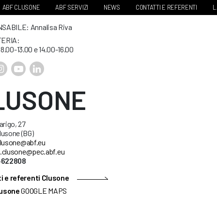
ABF CLUSONE
ABF SERVIZI
NEWS
CONTATTI E REFERENTI
L
ABILE: Annalisa Riva
ERIA:
. 8.00-13.00 e 14.00-16.00
LUSONE
arigo, 27
lusone (BG)
lusone@abf.eu
.clusone@pec.abf.eu
34622808
i e referenti Clusone
usone
GOOGLE MAPS