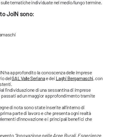
no sulle tematiche individuate nel medio/lungo termine.
tto JoIN sono:
gamaschi
IN ha approfondito la conoscenza delle imprese
rio del
GAL Valle Seriana
e dei
Laghi Bergamaschi
, con
stenti.
 Gal l’individuazione di una sessantina di imprese
 è passati ad un maggior approfondimento tramite
ne di nota sono state inserite all’interno di
prima parte di lavoro e che presenta ogni realtà
elementi d’innovazione e i principali benefici che
n evento
“Innovazione nelle Aree Rurali. Esperienze