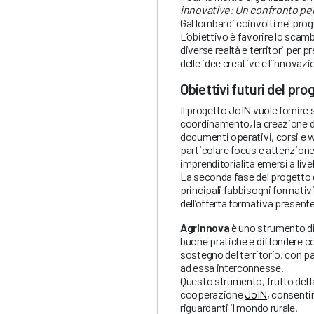
innovative: Un confronto per i
Gal lombardi coinvolti nel prog
L’obiettivo è favorire lo scamb
diverse realtà e territori per p
delle idee creative e l’innovazio
Obiettivi futuri del pr
Il progetto JoIN vuole fornire
coordinamento, la creazione d
documenti operativi, corsi e 
particolare focus e attenzione
imprenditorialità emersi a livel
La seconda fase del progetto è
principali fabbisogni formativ
dell’offerta formativa presente 
AgrInnova
è uno strumento di
buone pratiche e diffondere co
sostegno del territorio, con par
ad essa interconnesse.
Questo strumento, frutto del l
cooperazione
JoIN
, consenti
riguardanti il mondo rurale.