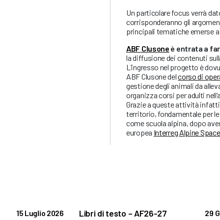
Un particolare focus verrà dato
corrisponderanno gli argomenti
principali tematiche emerse a s
ABF Clusone
è entrata a fa
la diffusione dei contenuti su
L’ingresso nel progetto è dovut
ABF Clusone del
corso di oper
gestione degli animali da alleva
organizza corsi per adulti nell’
Grazie a queste attività infatti
territorio, fondamentale per le
come scuola alpina, dopo aver
europea
Interreg Alpine Spac
Libri di testo – AF26-27
15 Luglio 2026
29 G