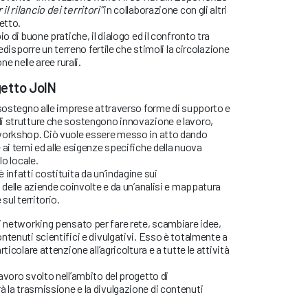
l rilancio dei territori”
in collaborazione con gli altri
etto.
io di buone pratiche, il dialogo ed il confronto tra
redisporre un terreno fertile che stimoli la circolazione
ne nelle aree rurali.
ogetto JoIN
 sostegno alle imprese attraverso forme di supporto e
i strutture che sostengono innovazione e lavoro,
workshop. Ciò vuole essere messo in atto dando
 ai temi ed alle esigenze specifiche della nuova
lo locale.
 infatti costituita da un’indagine sui
i delle aziende coinvolte e da un’analisi e mappatura
sul territorio.
 networking pensato per fare rete, scambiare idee,
ntenuti scientifici e divulgativi. Esso è totalmente a
ticolare attenzione all’agricoltura e a tutte le attività
avoro svolto nell’ambito del progetto di
rà la trasmissione e la divulgazione di contenuti