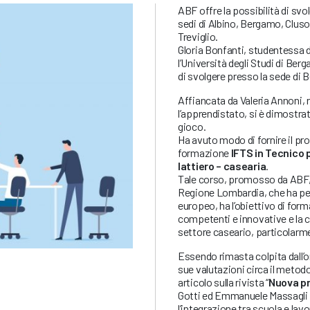
ABF offre la possibilità di svo
sedi di Albino, Bergamo, Cluso
Treviglio.
Gloria Bonfanti, studentessa d
l’Università degli Studi di Ber
di svolgere presso la sede di B
Affiancata da Valeria Annoni, 
l’apprendistato, si è dimostrat
gioco.
Ha avuto modo di fornire il pro
formazione
IFTS in Tecnico p
lattiero – casearia
.
Tale corso, promosso da ABF, a
Regione Lombardia, che ha per
europeo, ha l’obiettivo di form
competenti e innovative e la c
settore caseario, particolarm
Essendo rimasta colpita dall’o
sue valutazioni circa il metod
articolo sulla rivista “
Nuova pr
Gotti ed Emmanuele Massagli è
l’integrazione tra scuola e lav