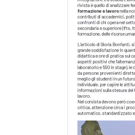
rivista è quello di analizzare 
formazione e lavoro
nella no
contributi di accademici, poli
confronti di chi opera nel sett
secondaria e superiore (Ifts, It
formazione, delle risorse umane
L’articolo di Gloria Bonfanti, s
grande soddisfazione in quanto
didattica e ore di pratica sul c
aspetti positivi che l’alternan
laboratorio e 550 in stage), le
da persone provenienti diret
meglio gli studenti in un futur
individuale, per capire le attit
informazioni sulla stesura del C
lavoro.
Nel corsista devono però coesi
critica, attenzione circa i pro
automatico, standardizzato e f