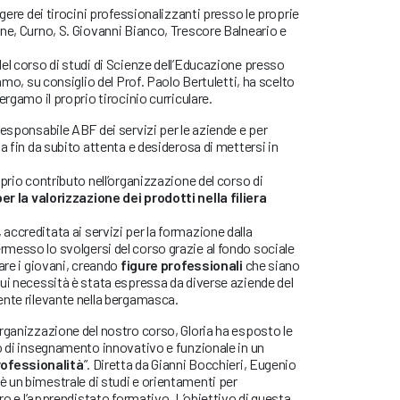
lgere dei tirocini professionalizzanti presso le proprie
ne, Curno, S. Giovanni Bianco, Trescore Balneario e
el corso di studi di Scienze dell’Educazione presso
gamo, su consiglio del Prof. Paolo Bertuletti, ha scelto
ergamo il proprio tirocinio curriculare.
responsabile ABF dei servizi per le aziende e per
a fin da subito attenta e desiderosa di mettersi in
prio contributo nell’organizzazione del corso di
er la valorizzazione dei prodotti nella filiera
ccreditata ai servizi per la formazione dalla
messo lo svolgersi del corso grazie al fondo sociale
are i giovani, creando
figure professionali
che siano
ui necessità è stata espressa da diverse aziende del
ente rilevante nella bergamasca.
rganizzazione del nostro corso, Gloria ha esposto le
o di insegnamento innovativo e funzionale in un
ofessionalità
”. Diretta da Gianni Bocchieri, Eugenio
 un bimestrale di studi e orientamenti per
oro e l’apprendistato formativo. L’obiettivo di questa