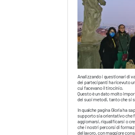
Analizzando i questionari di va
dei partecipanti ha ricevuto u
cui facevano il tirocinio.
Questo è un dato molto importa
dei suoi metodi, tanto che si 
In qualche pagina Gloria ha sap
supporto sia orientativo che f
aggiornarsi, riqualificarsi o 
che i nostri percorsi di formaz
del lavoro, con maggiore con