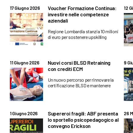
Voucher Formazione Continua:
17 Giugno 2026
12 G
investire nelle competenze
aziendali
Regione Lombardia stanzia 10 milioni
di euro per sostenere upskilling
Nuovi corsi BLSD Retraining
11 Giugno 2026
9 Gi
con crediti ECM
Un nuovo percorso per rinnovare la
certificazione BLSD e mantenere
Supereroi fragili: ABF presenta
1 Giugno 2026
26 M
lo sportello psicopedagogico al
convegno Erickson