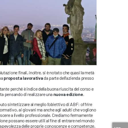
lutazione finali, inoltre, si è notato che quasi la metà
na
proposta lavorativa
da parte dell’azienda presso
nte perché è indice della buona riuscita del corso e
sta pensando di realizzare una
nuova edizione
.
uto sintetizzare al meglio l’obiettivo di ABF: offrire
ormativo, ai giovani ma anche agli adulti che vogliono
crescere a livello professionale. Crediamo fermamente
ione possano essere utili al fine di entrare nel mondo
sapevolezza delle proprie conoscenze e competenze.