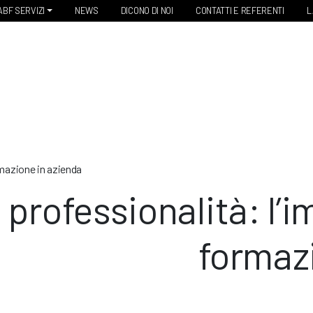
ABF SERVIZI
NEWS
DICONO DI NOI
CONTATTI E REFERENTI
L
rmazione in azienda
professionalità: l’i
formaz