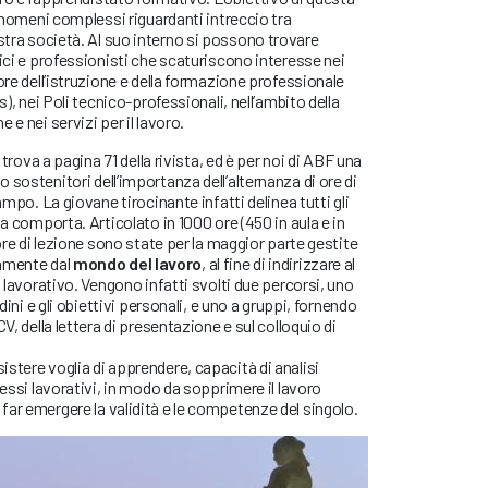
fenomeni complessi riguardanti intreccio tra
stra società. Al suo interno si possono trovare
tici e professionisti che scaturiscono interesse nei
ore dell’istruzione e della formazione professionale
s), nei Poli tecnico-professionali, nell’ambito della
 e nei servizi per il lavoro.
i trova a pagina 71 della rivista, ed è per noi di ABF una
 sostenitori dell’importanza dell’alternanza di ore di
ampo. La giovane tirocinante infatti delinea tutti gli
za comporta. Articolato in 1000 ore (450 in aula e in
 ore di lezione sono state per la maggior parte gestite
tamente dal
mondo del lavoro
, al fine di indirizzare al
o lavorativo. Vengono infatti svolti due percorsi, uno
udini e gli obiettivi personali, e uno a gruppi, fornendo
V, della lettera di presentazione e sul colloquio di
stere voglia di apprendere, capacità di analisi
cessi lavorativi, in modo da sopprimere il lavoro
ar emergere la validità e le competenze del singolo.