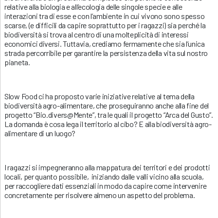
relative alla biologia e all’ecologia delle singole specie e alle
interazioni tra di esse e con l’ambiente in cui vivono sono spesso
scarse, (e difficili da capire soprattutto per i ragazzi) sia perché la
biodiversità si trova al centro di una molteplicità di interessi
economici diversi. Tuttavia, crediamo fermamente che sia l’unica
strada percorribile per garantire la persistenza della vita sul nostro
pianeta.
Slow Food ci ha proposto varie iniziative relative al tema della
biodiversità agro-alimentare, che proseguiranno anche alla fine del
progetto “Bio.divers@Mente”, tra le quali il progetto “Arca del Gusto”.
La domanda è cosa lega il territorio al cibo? E alla biodiversità agro-
alimentare di un luogo?
I ragazzi si impegneranno alla mappatura dei territori e dei prodotti
locali, per quanto possibile, iniziando dalle valli vicino alla scuola,
per raccogliere dati essenziali in modo da capire come intervenire
concretamente per risolvere almeno un aspetto del problema.