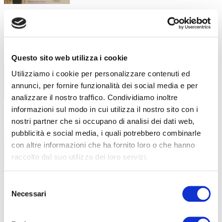
Libri di testo – A.F. 2026/2027
28 Luglio 2026
Tutti i libri di testo necessari per il prossimo
Anno
Questo sito web utilizza i cookie
Utilizziamo i cookie per personalizzare contenuti ed
annunci, per fornire funzionalità dei social media e per
analizzare il nostro traffico. Condividiamo inoltre
informazioni sul modo in cui utilizza il nostro sito con i
Piano di formazione estiva: diverse
17 Luglio 2026
nostri partner che si occupano di analisi dei dati web,
attività dedicate all’aggiornamento e
pubblicità e social media, i quali potrebbero combinarle
alla crescita professionale
con altre informazioni che ha fornito loro o che hanno
raccolto dal suo utilizzo dei loro servizi.
Competenze, innovazione e benessere: il
piano formativo che ha accompagnato
Selezione
Necessari
del
consenso
“Stare bene oggi per stare meglio
16 Luglio 2026