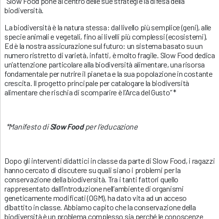
“Slow Food pone al centro delle sue strategie la difesa della
biodiversità.
La biodiversità è la natura stessa: dal livello più semplice (geni), alle
specie animali e vegetali, fino ai livelli più complessi (ecosistemi).
Ed è la nostra assicurazione sul futuro: un sistema basato su un
numero ristretto di varietà, infatti, è molto fragile. Slow Food dedica
un’attenzione particolare alla biodiversità alimentare, una risorsa
fondamentale per nutrire il pianeta e la sua popolazione in costante
crescita. Il progetto principale per catalogare la biodiversità
alimentare che rischia di scomparire è l’Arca del Gusto” *
*Manifesto di
Slow Food
per l’educazione
Dopo gli interventi didattici in classe da parte di Slow Food, i ragazzi
hanno cercato di discutere su quali siano i problemi per la
conservazione della biodiversità. Tra i tanti fattori quello
rappresentato dall’introduzione nell’ambiente di organismi
geneticamente modificati (OGM), ha dato vita ad un acceso
dibattito in classe. Abbiamo capito che la conservazione della
biodiversità è un problema complesso sia perché le conoscenze