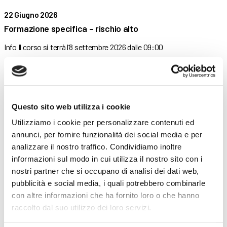
22 Giugno 2026
Formazione specifica – rischio alto
Info Il corso si terrà l’8 settembre 2026 dalle 09:00
22 Giugno 2026
Formazione specifica – rischio medio
Questo sito web utilizza i cookie
Info Il corso si terrà il 7 settembre 2026 dalle
Utilizziamo i cookie per personalizzare contenuti ed
annunci, per fornire funzionalità dei social media e per
22 Giugno 2026
analizzare il nostro traffico. Condividiamo inoltre
informazioni sul modo in cui utilizza il nostro sito con i
Formazione specifica – rischio basso
nostri partner che si occupano di analisi dei dati web,
Info Il corso si terrà il 2 settembre 2026 dalle
pubblicità e social media, i quali potrebbero combinarle
con altre informazioni che ha fornito loro o che hanno
raccolto dal suo utilizzo dei loro servizi.
22 Giugno 2026