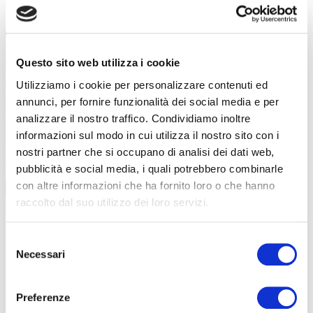
FORMAZIONE LAVORATORI
Questo sito web utilizza i cookie
Utilizziamo i cookie per personalizzare contenuti ed
annunci, per fornire funzionalità dei social media e per
analizzare il nostro traffico. Condividiamo inoltre
informazioni sul modo in cui utilizza il nostro sito con i
nostri partner che si occupano di analisi dei dati web,
pubblicità e social media, i quali potrebbero combinarle
con altre informazioni che ha fornito loro o che hanno
AGGIORNAMENTO
CONTENUTI CORSO
raccolto dal suo utilizzo dei loro servizi.
data
08/09/2026
durata
6 ore
sede
Curno
Selezione
prezzo
€ 140
Necessari
del
DETTAGLI E ISCRIZIONE
consenso
data
01/12/2026
Preferenze
durata
6 ore
sede
Clusone