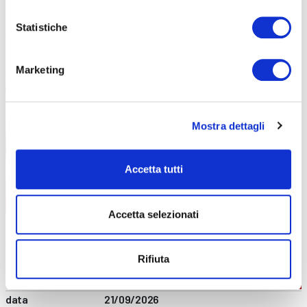
prezzo
€ 140
DETTAGLI E ISCRIZIONE
Statistiche
Marketing
Mostra dettagli
Accetta tutti
FORMAZIONE GENERALE
CONTENUTI CORSO
Accetta selezionati
data
02/09/2026
durata
4 ore
sede
Online
Rifiuta
prezzo
€ 60
DETTAGLI E ISCRIZIONE
data
21/09/2026