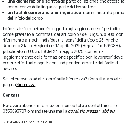
una dichiarazione scritta
da parte dell’azienda che attesti la
conoscenza della lingua da parte del lavoratore
un test di comprensione linguistica
, somministrato prima
dell’inizio del corso
Infine, tale formazione è soggetta agli aggiornamenti periodici
come previsto al comma 6 dell’articolo 37 del D.lgs. n. 81/08, con
riferimento ai rischi individuati ai sensi dell’articolo 28. Anche
l’Accordo Stato-Regioni del 17 aprile 2025 (Rep. atti n. 59/CSR),
pubblicato in G.U. n. 119 del 24 maggio 2025, conferma
l’aggiornamento della formazione specifica per i lavoratori deve
essere effettuato ogni 5 anni, indipendentemente dal livello di
rischio.
Sei interessato ad altri corsi sulla Sicurezza? Consulta la nostra
pagina
Sicurezza
.
Contatti
Per avere ulteriori informazioni non esitate a contattarci allo
0353693707 o mandate una mail a
corsi.sicurezza@abf.eu
INFORMATIVA RELATIVA AL CONTRATTO