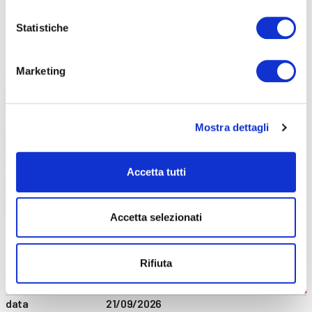
prezzo
€ 140
DETTAGLI E ISCRIZIONE
Statistiche
Marketing
Mostra dettagli
Accetta tutti
FORMAZIONE GENERALE
CONTENUTI CORSO
Accetta selezionati
data
02/09/2026
durata
4 ore
sede
Online
Rifiuta
prezzo
€ 60
DETTAGLI E ISCRIZIONE
data
21/09/2026