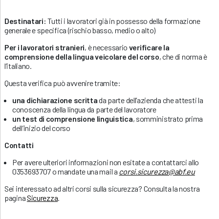
Destinatari:
Tutti i lavoratori già in possesso della formazione
generale e specifica (rischio basso, medio o alto)
Per i lavoratori stranieri
, è necessario
verificare la
comprensione della lingua veicolare del corso
, che di norma è
l’italiano.
Questa verifica può avvenire tramite:
una dichiarazione scritta
da parte dell’azienda che attesti la
conoscenza della lingua da parte del lavoratore
un test di comprensione linguistica
, somministrato prima
dell’inizio del corso
Contatti
Per avere ulteriori informazioni non esitate a contattarci allo
0353693707 o mandate una mail a
corsi.sicurezza@abf.eu
Sei interessato ad altri corsi sulla sicurezza? Consulta la nostra
pagina
Sicurezza
.