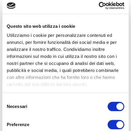
FORMAZIONE LAVORATORI
Questo sito web utilizza i cookie
Utilizziamo i cookie per personalizzare contenuti ed
annunci, per fornire funzionalità dei social media e per
analizzare il nostro traffico. Condividiamo inoltre
informazioni sul modo in cui utilizza il nostro sito con i
nostri partner che si occupano di analisi dei dati web,
pubblicità e social media, i quali potrebbero combinarle
con altre informazioni che ha fornito loro o che hanno
AGGIORNAMENTO
CONTENUTI CORSO
raccolto dal suo utilizzo dei loro servizi.
data
08/09/2026
durata
6 ore
sede
Curno
Selezione
prezzo
€ 140
Necessari
del
DETTAGLI E ISCRIZIONE
consenso
data
01/12/2026
durata
6 ore
Preferenze
sede
Clusone