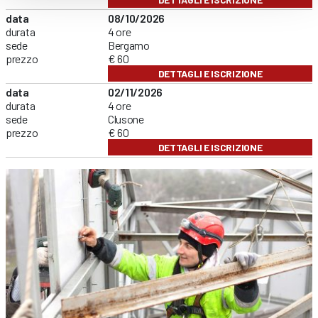
data
08/10/2026
durata
4 ore
sede
Bergamo
prezzo
€ 60
DETTAGLI E ISCRIZIONE
data
02/11/2026
durata
4 ore
sede
Clusone
prezzo
€ 60
DETTAGLI E ISCRIZIONE