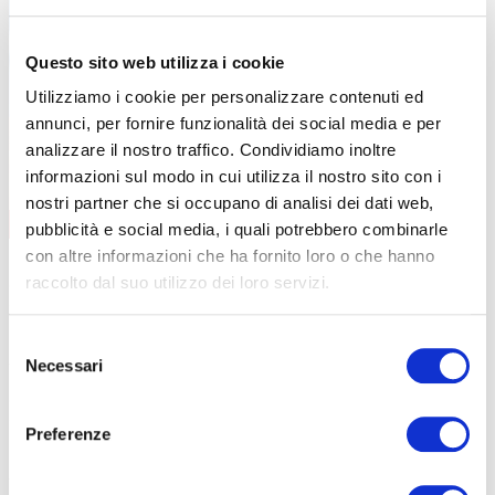
Questo sito web utilizza i cookie
Utilizziamo i cookie per personalizzare contenuti ed
annunci, per fornire funzionalità dei social media e per
analizzare il nostro traffico. Condividiamo inoltre
informazioni sul modo in cui utilizza il nostro sito con i
nostri partner che si occupano di analisi dei dati web,
AGGIORNAMENTO
CONTENUTI CORSO
pubblicità e social media, i quali potrebbero combinarle
con altre informazioni che ha fornito loro o che hanno
data
08/09/2026
durata
6 ore
raccolto dal suo utilizzo dei loro servizi.
sede
Curno
prezzo
€ 140
Selezione
DETTAGLI E ISCRIZIONE
Necessari
del
data
01/12/2026
consenso
durata
6 ore
sede
Clusone
Preferenze
prezzo
€ 140
DETTAGLI E ISCRIZIONE