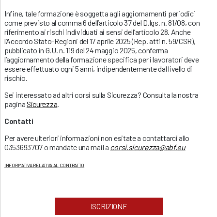
Infine, tale formazione è soggetta agli aggiornamenti periodici
come previsto al comma 6 dell’articolo 37 del D.lgs. n. 81/08, con
riferimento ai rischi individuati ai sensi dell’articolo 28. Anche
l’Accordo Stato-Regioni del 17 aprile 2025 (Rep. atti n. 59/CSR),
pubblicato in G.U. n. 119 del 24 maggio 2025, conferma
l’aggiornamento della formazione specifica per i lavoratori deve
essere effettuato ogni 5 anni, indipendentemente dal livello di
rischio.
Sei interessato ad altri corsi sulla Sicurezza? Consulta la nostra
pagina
Sicurezza
.
Contatti
Per avere ulteriori informazioni non esitate a contattarci allo
0353693707 o mandate una mail a
corsi.sicurezza@abf.eu
INFORMATIVA RELATIVA AL CONTRATTO
ISCRIZIONE