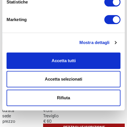
Statistiche
Marketing
Mostra dettagli
Accetta tutti
FORMAZIONE GENERALE
CONTENUTI CORSO
data
02/09/2026
Accetta selezionati
durata
4 ore
sede
Online
prezzo
€ 60
DETTAGLI E ISCRIZIONE
Rifiuta
data
21/09/2026
durata
4 ore
sede
Treviglio
prezzo
€ 60
DETTAGLI E ISCRIZIONE