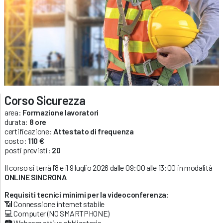
Corso Sicurezza
area:
Formazione lavoratori
durata:
8 ore
certificazione:
Attestato di frequenza
costo:
110 €
posti previsti:
20
Il corso si terrà l’8 e il 9 luglio 2026 dalle 09:00 alle 13:00 in modalità
ONLINE SINCRONA
Requisiti tecnici minimi per la videoconferenza
:
📶 Connessione internet stabile
💻 Computer (NO SMARTPHONE)
📷 Webcam attiva obbligatoria