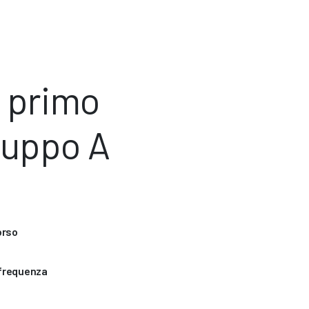
l primo
ruppo A
orso
 frequenza