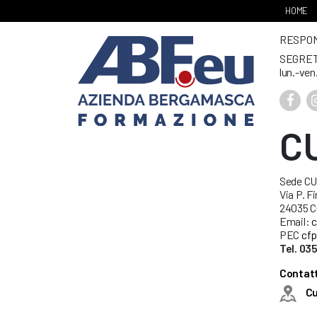
HOME
RESPONS
SEGRET
lun.-ven
C
Sede C
Via P. Fi
24035 C
Email:
c
PEC
cfp
Tel. 03
Contatt
C