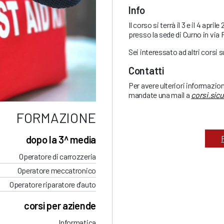
Info
Il corso si terrà il 3 e il 4 apri
presso la sede di Curno in via 
Sei interessato ad altri corsi 
Contatti
Per avere ulteriori informazio
mandate una mail a
corsi.sic
FORMAZIONE
dopo la 3^ media
Operatore di carrozzeria
Operatore meccatronico
Operatore riparatore d’auto
corsi per aziende
Informatica