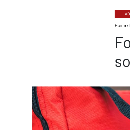
AD
Home
/
Fo
so