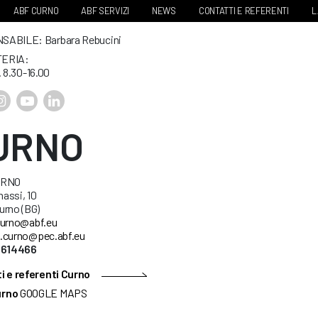
ABF CURNO
ABF SERVIZI
NEWS
CONTATTI E REFERENTI
L
ABILE: Barbara Rebucini
ERIA:
. 8.30-16.00
URNO
URNO
nassi, 10
urno (BG)
urno@abf.eu
.curno@pec.abf.eu
5614466
i e referenti Curno
urno
GOOGLE MAPS