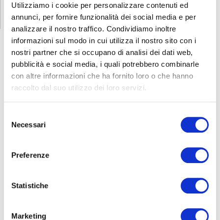
Utilizziamo i cookie per personalizzare contenuti ed
annunci, per fornire funzionalità dei social media e per
analizzare il nostro traffico. Condividiamo inoltre
informazioni sul modo in cui utilizza il nostro sito con i
nostri partner che si occupano di analisi dei dati web,
pubblicità e social media, i quali potrebbero combinarle
CORSI
SICUREZZA
con altre informazioni che ha fornito loro o che hanno
raccolto dal suo utilizzo dei loro servizi.
Formazione lavoratori
Addetti al servizio antincendio
Selezione
Necessari
Carrello elevatore
del
consenso
HACCP
PES/PAV
Preferenze
Preposti
Addetti al primo soccorso
Statistiche
RLS
FORMAZIONE LAVORATORI
Marketing