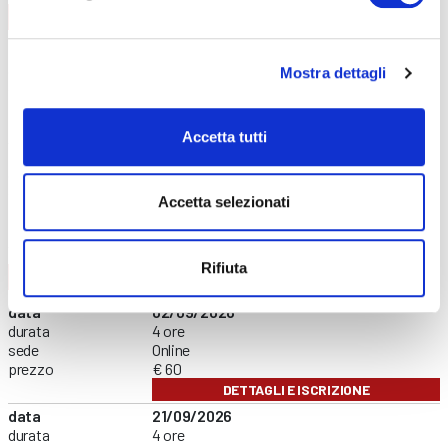
AGGIORNAMENTO
CONTENUTI CORSO
data
08/09/2026
durata
6 ore
Mostra dettagli
sede
Curno
prezzo
€ 140
DETTAGLI E ISCRIZIONE
Accetta tutti
data
01/12/2026
durata
6 ore
sede
Clusone
Accetta selezionati
prezzo
€ 140
DETTAGLI E ISCRIZIONE
Rifiuta
FORMAZIONE GENERALE
CONTENUTI CORSO
data
02/09/2026
durata
4 ore
sede
Online
prezzo
€ 60
DETTAGLI E ISCRIZIONE
data
21/09/2026
durata
4 ore