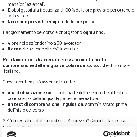
mansioni aziendali.
È obbligatoria la frequenza al 100% delle ore previste per ottenere
l’attestato.
Non sono previsti recuperi delle ore perse.
L’aggiornamento del corso è obbligatorio
ogni anno
:
4 ore
nelle aziende fino a 50 lavoratori
8 ore
nelle aziende oltre 50 lavoratori.
Per i lavoratori stranieri
, è necessario
verificare la
comprensione della lingua veicolare del corso
, che di norma è
l’italiano.
Questa verifica può avvenire tramite:
una dichiarazione scritta
da parte dell’azienda che attesti la
conoscenza della lingua da parte del lavoratore
un test di comprensione linguistica
, somministrato prima
dell’inizio del corso
Sei interessato ad altri corsi sulla Sicurezza? Consulta la nostra
pagina
Sicurezza
.
Contatti