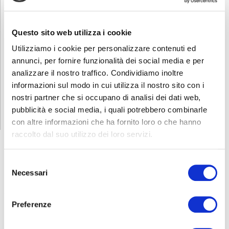
Per avere ulteriori informazioni non esitate a contattarci allo
0353693707 o mandate una mail a
corsi.sicurezza@abf.eu
Questo sito web utilizza i cookie
INFORMATIVA RELATIVA AL CONTRATTO
Utilizziamo i cookie per personalizzare contenuti ed
annunci, per fornire funzionalità dei social media e per
analizzare il nostro traffico. Condividiamo inoltre
informazioni sul modo in cui utilizza il nostro sito con i
ISCRIZIONE
nostri partner che si occupano di analisi dei dati web,
pubblicità e social media, i quali potrebbero combinarle
con altre informazioni che ha fornito loro o che hanno
raccolto dal suo utilizzo dei loro servizi.
Selezione
Necessari
CORSI
SICUREZZA
del
consenso
Formazione lavoratori
Preferenze
Addetti al primo soccorso