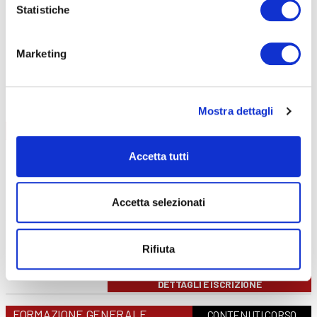
Addetti al servizio antincendio
Statistiche
Carrello elevatore
Preposti
Marketing
RLS
PES/PAV
FORMAZIONE LAVORATORI
Mostra dettagli
AGGIORNAMENTO
CONTENUTI CORSO
data
08/09/2026
Accetta tutti
durata
6 ore
sede
Curno
prezzo
€ 140
Accetta selezionati
DETTAGLI E ISCRIZIONE
data
01/12/2026
durata
6 ore
Rifiuta
sede
Clusone
prezzo
€ 140
DETTAGLI E ISCRIZIONE
FORMAZIONE GENERALE
CONTENUTI CORSO