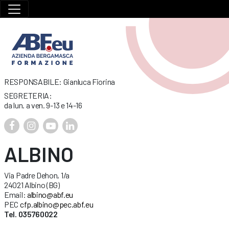
RESPONSABILE: Gianluca Fiorina
SEGRETERIA:
da lun. a ven. 9-13 e 14-16
ALBINO
Via Padre Dehon, 1/a
24021 Albino (BG)
Email:
albino@abf.eu
PEC
cfp.albino@pec.abf.eu
Tel. 035760022