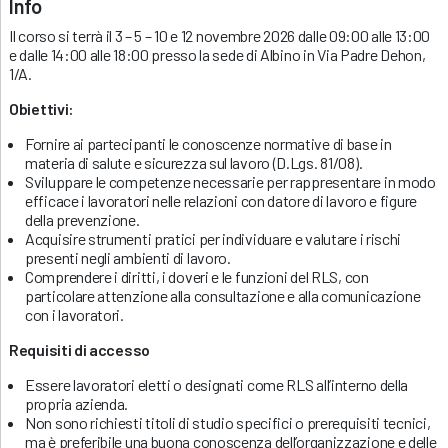
Info
Il corso si terrà il 3 – 5 – 10 e 12 novembre 2026 dalle 09:00 alle 13:00
e dalle 14:00 alle 18:00 presso la sede di Albino in Via Padre Dehon,
1/A.
Obiettivi:
Fornire ai partecipanti le conoscenze normative di base in
materia di salute e sicurezza sul lavoro (D.Lgs. 81/08).
Sviluppare le competenze necessarie per rappresentare in modo
efficace i lavoratori nelle relazioni con datore di lavoro e figure
della prevenzione.
Acquisire strumenti pratici per individuare e valutare i rischi
presenti negli ambienti di lavoro.
Comprendere i diritti, i doveri e le funzioni del RLS, con
particolare attenzione alla consultazione e alla comunicazione
con i lavoratori.
Requisiti di accesso
Essere lavoratori eletti o designati come RLS all’interno della
propria azienda.
Non sono richiesti titoli di studio specifici o prerequisiti tecnici,
ma è preferibile una buona conoscenza dell’organizzazione e delle