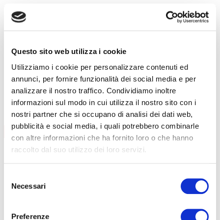
Formazione lavoratori
Addetti al primo soccorso
Addetti al servizio antincendio
Questo sito web utilizza i cookie
Carrello elevatore
Utilizziamo i cookie per personalizzare contenuti ed
PES/PAV
annunci, per fornire funzionalità dei social media e per
Preposti
analizzare il nostro traffico. Condividiamo inoltre
RLS
informazioni sul modo in cui utilizza il nostro sito con i
FORMAZIONE LAVORATORI
nostri partner che si occupano di analisi dei dati web,
pubblicità e social media, i quali potrebbero combinarle
AGGIORNAMENTO
CONTENUTI CORSO
con altre informazioni che ha fornito loro o che hanno
data
08/09/2026
raccolto dal suo utilizzo dei loro servizi.
durata
6 ore
sede
Curno
prezzo
€ 140
Selezione
Necessari
DETTAGLI E ISCRIZIONE
del
data
01/12/2026
consenso
durata
6 ore
Preferenze
sede
Clusone