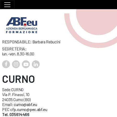
RESPONSABILE: Barbara Rebucini
SEGRETERIA:
lun.-ven. 8.30-16.00
CURNO
Sede CURNO
Via P. Finassi, 10
24035 Curno (BG)
Email:
curno@abf.eu
PEC
cfp.curno@pec.abf.eu
Tel. 035614466