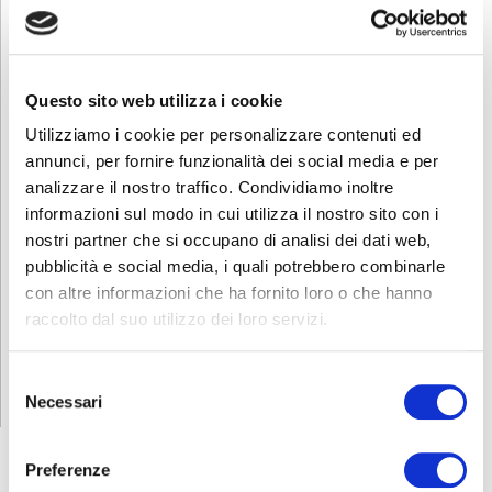
Benessere, ascolto e successo formativo
Questo sito web utilizza i cookie
La presentazione al convegno Erickson ha permesso ad ABF di
condividere i risultati dell’attività dello sportello, elaborati a partire
Utilizziamo i cookie per personalizzare contenuti ed
dai dati raccolti dalle pedagogiste e psicologhe che
annunci, per fornire funzionalità dei social media e per
settimanalmente erogano il servizio.
analizzare il nostro traffico. Condividiamo inoltre
Il riconoscimento del progetto come buona prassi conferma
informazioni sul modo in cui utilizza il nostro sito con i
l’importanza di promuovere, anche nella formazione professionale,
nostri partner che si occupano di analisi dei dati web,
strumenti capaci di accompagnare gli adolescenti
pubblicità e social media, i quali potrebbero combinarle
nell’apprendimento di una professione, così come nella costruzione
con altre informazioni che ha fornito loro o che hanno
della propria identità e del proprio futuro.
raccolto dal suo utilizzo dei loro servizi.
Attraverso lo sportello psicopedagogico, ABF continua a investire
nel benessere degli studenti, nella prevenzione della dispersione
scolastica e nel sostegno al successo personale, formativo e
Selezione
professionale dei ragazzi.
Necessari
del
consenso
Preferenze
ABF
NEWS