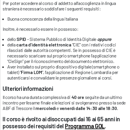
Per poter accedere al corso di addetto all’accoglienza in lingua
straniera è necessario soddisfare i seguenti requisiti:
Buona conoscenza della lingua italiana
Inoltre, è necessario essere in possesso:
dello
SPID
– Sistema Pubblico di Identità Digitale
oppure
della
carta d’identità elettronica
“CIE” con i relativi codici
rilasciati dalle autorità competenti. Se in possesso di CIE è
necessario scaricare sul proprio smartphone l’applicazione
“CieSign” per il riconoscimento del documento elettronico.
Aver installato sul proprio dispositivo digitale (smartphone o
tablet) “
Firma LOM
”, l’applicazione di Regione Lombardia per
autenticarsi e convalidare le presenze giornaliere ai corsi.
Ulteriori informazioni
Il corso ha una durata complessiva di
40 ore
seguite da un ultimo
incontro per l’esame finale e le lezioni si svolgeranno presso la sede
ABF di Trescore il
mercoledì
e
venerdì
dalle 14:30 alle 18:30.
Il corso è rivolto ai disoccupati dai 16 ai 65 anni in
possesso dei requisiti del
Programma GOL
.