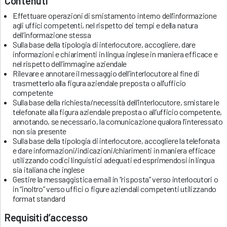
Contenuti
Effettuare operazioni di smistamento interno dell’informazione
agli uffici competenti, nel rispetto dei tempi e della natura
dell’informazione stessa
Sulla base della tipologia di interlocutore, accogliere, dare
informazioni e chiarimenti in lingua inglese in maniera efficace e
nel rispetto dell’immagine aziendale
Rilevare e annotare il messaggio dell’interlocutore al fine di
trasmetterlo alla figura aziendale preposta o all’ufficio
competente
Sulla base della richiesta/necessità dell’interlocutore, smistare le
telefonate alla figura aziendale preposta o all’ufficio competente,
annotando, se necessario, la comunicazione qualora l’interessato
non sia presente
Sulla base della tipologia di interlocutore, accogliere la telefonata
e dare informazioni/indicazioni/chiarimenti in maniera efficace
utilizzando codici linguistici adeguati ed esprimendosi in lingua
sia italiana che inglese
Gestire la messaggistica email in “risposta” verso interlocutori o
in “inoltro” verso uffici o figure aziendali competenti utilizzando
format standard
Requisiti d’accesso