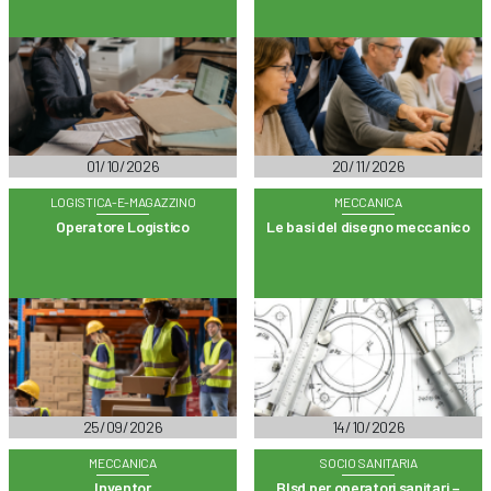
01/10/2026
20/11/2026
LOGISTICA-E-MAGAZZINO
MECCANICA
Operatore Logistico
Le basi del disegno meccanico
25/09/2026
14/10/2026
MECCANICA
SOCIO SANITARIA
Inventor
Blsd per operatori sanitari –