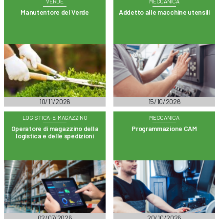
VERDE
MECCANICA
Manutentore del Verde
Addetto alle macchine utensili
10/11/2026
15/10/2026
LOGISTICA-E-MAGAZZINO
MECCANICA
Operatore di magazzino della
Programmazione CAM
logistica e delle spedizioni
02/07/2026
20/10/2026