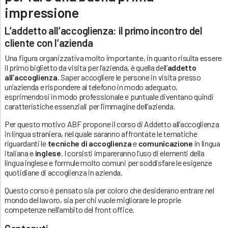
impressione
L’addetto all’accoglienza: il primo incontro del
cliente con l’azienda
Una figura organizzativa molto importante, in quanto risulta essere
il primo biglietto da visita per l’azienda, è quella dell’
addetto
all’accoglienza
. Saper accogliere le persone in visita presso
un’azienda e rispondere al telefono in modo adeguato,
esprimendosi in modo professionale e puntuale diventano quindi
caratteristiche essenziali per l’immagine dell’azienda.
Per questo motivo ABF propone il corso di Addetto all’accoglienza
in lingua straniera, nel quale saranno affrontate le tematiche
riguardanti le
tecniche di accoglienza
e
comunicazione
in lingua
italiana e
inglese
. I corsisti impareranno l’uso di elementi della
lingua inglese e formule molto comuni per soddisfare le esigenze
quotidiane di accoglienza in azienda.
Questo corso è pensato sia per coloro che desiderano entrare nel
mondo del lavoro, sia per chi vuole migliorare le proprie
competenze nell’ambito del front office.