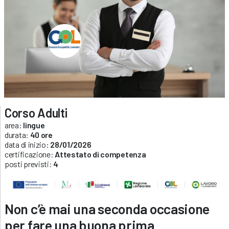
Corso Adulti
area:
lingue
durata:
40 ore
data di inizio:
28/01/2026
certificazione:
Attestato di competenza
posti previsti:
4
Non c’è mai una seconda occasione
per fare una buona prima