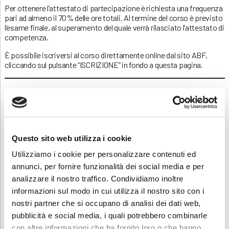
Per ottenere l’attestato di partecipazione è richiesta una frequenza
pari ad almeno il 70% delle ore totali. Al termine del corso è previsto
l’esame finale, al superamento del quale verrà rilasciato l’attestato di
competenza.
È possibile iscriversi al corso direttamente online dal sito ABF,
cliccando sul pulsante “ISCRIZIONE” in fondo a questa pagina.
Sei interessato a questo corso ma
non sei disoccupato?
Questo sito web utilizza i cookie
Contattaci
, saremo lieti di presentarti la
Utilizziamo i cookie per personalizzare contenuti ed
nostra offerta formativa dedicata.
annunci, per fornire funzionalità dei social media e per
analizzare il nostro traffico. Condividiamo inoltre
informazioni sul modo in cui utilizza il nostro sito con i
nostri partner che si occupano di analisi dei dati web,
Contatti
pubblicità e social media, i quali potrebbero combinarle
con altre informazioni che ha fornito loro o che hanno