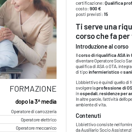
certificazione:
Qualifica pro
costo:
900 €
posti previsti:
15
Ti serve una riq
corso che fa per 
Introduzione al corso
Il
corso di riqualifica ASA in
diventare Operatore Socio Sani
qualifica di ASA o OTA, integ
di tipo
infermieristico
e
sani
L’obbiettivo è quindi quello di
FORMAZIONE
svolgere la
professione di O
in
ospedali
,
residenze per a
In altre parole, l’attività dell’
dopo la 3^ media
ambiente di vita.
Operatore di carrozzeria
Contenuti
Operatore elettrico
L’obiettivo consiste nel forni
Operatore meccanico
da Ausiliario Socio Assistenzia