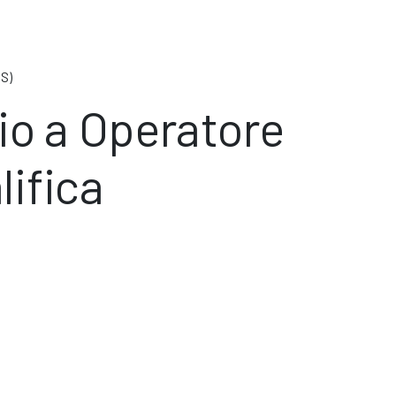
SS)
rio a Operatore
lifica