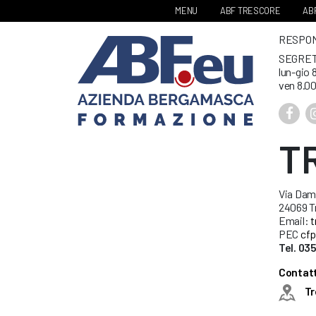
MENU
ABF TRESCORE
ABF
RESPONS
SEGRET
lun-gio 
ven 8.00
T
Via Dami
24069 Tr
Email:
t
PEC
cfp
Tel. 0
Contatt
Tr