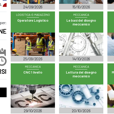
A
24/09/2026
15/10/2026
LOGISTICA-E-MAGAZZINO
MECCANICA
Operatore Logistico
Le basi del disegno
 per:
meccanico
NE
25/09/2026
14/10/2026
MECCANICA
MECCANICA
SI
CNC 1 livello
Lettura del disegno
M
meccanico
29/10/2026
20/10/2026