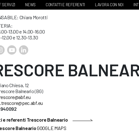
 SERVIZI
NEWS
CONTATTI E REFERENTI
LAVORA CON NOI
IN
ABILE: Chiara Morotti
ERIA:
8.00-13.00 e 14.00-16.00
-12.00 e 12.30-13.30
RESCORE BALNEAR
ano Chiesa, 12
escore Balneario (BG)
rescore@abf.eu
.trescore@pec.abf.eu
35940092
i e referenti Trescore Balneario
escore Balneario
GOOGLE MAPS