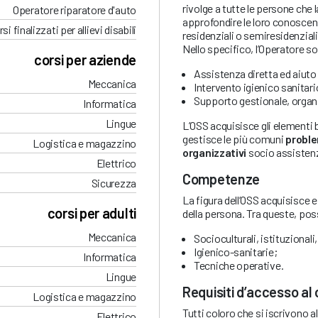
rivolge a tutte le persone che
Operatore riparatore d'auto
approfondire le loro conoscenze
si finalizzati per allievi disabili
residenziali o semiresidenziali
Nello specifico, l’Operatore s
corsi per aziende
Assistenza diretta ed aiuto
Meccanica
Intervento igienico sanitari
Supporto gestionale, organ
Informatica
Lingue
L’OSS acquisisce gli elementi b
gestisce le più comuni
proble
Logistica e magazzino
organizzativi
socio assistenzi
Elettrico
Competenze
Sicurezza
La figura dell’OSS acquisisce 
corsi per adulti
della persona. Tra queste, po
Meccanica
Socioculturali, istituzionali
Igienico-sanitarie;
Informatica
Tecniche operative.
Lingue
Requisiti d’accesso al 
Logistica e magazzino
Tutti coloro che si iscrivono a
Elettrico