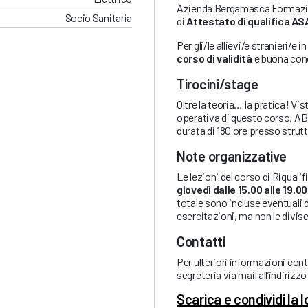
Azienda Bergamasca Formazio
Socio Sanitaria
di
Attestato di qualifica AS
Per gli/le allievi/e stranieri/e i
corso di validità
e buona cono
Tirocini/stage
Oltre la teoria… la pratica! V
operativa di questo corso, AB
durata di 180 ore presso stru
Note organizzative
Le lezioni del corso di Riquali
giovedì dalle 15.00 alle 19.00
totale sono incluse eventuali d
esercitazioni, ma non le divise
Contatti
Per ulteriori informazioni co
segreteria via mail all’indirizz
Scarica e condividi la 