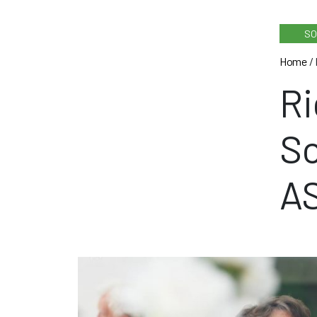
SO
Home
/
Ri
So
A