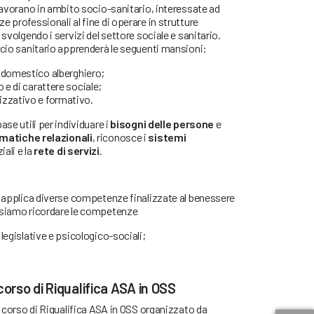
 lavorano in ambito socio-sanitario, interessate ad
 professionali al fine di operare in strutture
 svolgendo i servizi del settore sociale e sanitario.
ocio sanitario apprenderà le seguenti mansioni:
 domestico alberghiero;
o e di carattere sociale;
izzativo e formativo.
ase utili per individuare i
bisogni delle persone
e
matiche relazionali
, riconosce i
sistemi
ali e la
rete di servizi
.
e applica diverse competenze finalizzate al benessere
ssiamo ricordare le competenze
, legislative e psicologico-sociali;
corso di Riqualifica ASA in OSS
l corso di Riqualifica ASA in OSS organizzato da