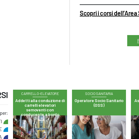
Scopri i corsi dell’Area
SI
CARRELLO-ELEVATORE
SOCIO SANITARIA
Addetti alla conduzione di
Operatore Socio Sanitario
As
carrelli elevatori
(OSS)
semoventi con
 per:
conducente a bordo
I
E
A