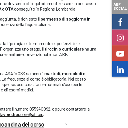
ne dovranno obbligatoriamente essere in possesso
ABF
SOCIAL
A o OTA
conseguito in Regione Lombardia.
n aggiunta, è richiesto il
permesso di soggiorno in
scenza della lingua italiana.
ista la tipologia estremamente esperienziale e
F organizza uno stage. Il
tirocinio curriculare
ha una
tture sanitarie convenzionate con ABF.
fica ASA in OSS saranno il
martedì, mercoledì e
. La frequenza al corso è obbligatoria. Nel costo
ispense, assicurazioni e materiali d’uso per le
 e gli esami medici.
ntattare il numero 035940092, oppure contattare la
o
lavoro.trescore@abf.eu
.
locandina del corso