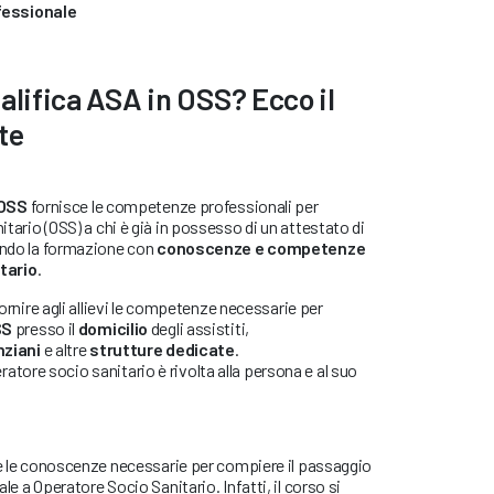
fessionale
ualifica ASA in OSS? Ecco il
te
 OSS
fornisce le competenze professionali per
tario (OSS) a chi è già in possesso di un attestato di
rando la formazione con
conoscenze e competenze
tario
.
 fornire agli allievi le competenze necessarie per
SS
presso il
domicilio
degli assistiti,
nziani
e altre
strutture dedicate
.
operatore socio sanitario è rivolta alla persona e al suo
re le conoscenze necessarie per compiere il passaggio
le a Operatore Socio Sanitario. Infatti, il corso si