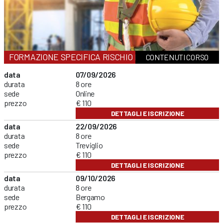
FORMAZIONE SPECIFICA RISCHIO MEDIO
CONTENUTI CORSO
data
07/09/2026
durata
8 ore
sede
Online
prezzo
€ 110
DETTAGLI E ISCRIZIONE
data
22/09/2026
durata
8 ore
sede
Treviglio
prezzo
€ 110
DETTAGLI E ISCRIZIONE
data
09/10/2026
durata
8 ore
sede
Bergamo
prezzo
€ 110
DETTAGLI E ISCRIZIONE