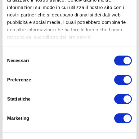
Carrello elevatore
informazioni sul modo in cui utilizza il nostro sito con i
Preposti
nostri partner che si occupano di analisi dei dati web,
Addetti al primo soccorso
pubblicità e social media, i quali potrebbero combinarle
RLS
con altre informazioni che ha fornito loro o che hanno
FORMAZIONE LAVORATORI
raccolto dal suo utilizzo dei loro servizi.
Selezione
Necessari
del
consenso
Preferenze
Statistiche
AGGIORNAMENTO
CONTENUTI CORSO
Marketing
data
08/09/2026
durata
6 ore