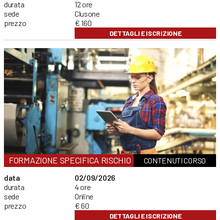
durata
12 ore
sede
Clusone
prezzo
€ 160
DETTAGLI E ISCRIZIONE
FORMAZIONE SPECIFICA RISCHIO BASSO
CONTENUTI CORSO
data
02/09/2026
durata
4 ore
sede
Online
prezzo
€ 60
DETTAGLI E ISCRIZIONE