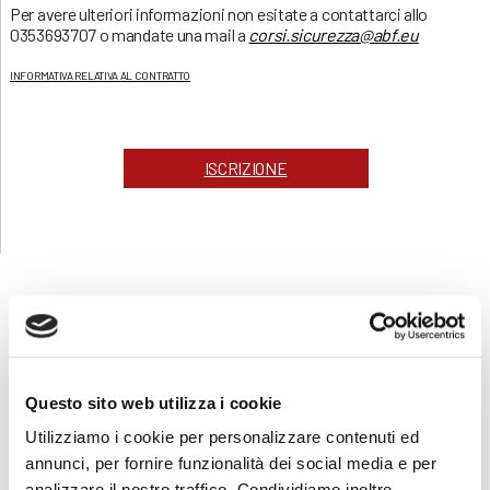
Per avere ulteriori informazioni non esitate a contattarci allo
0353693707 o mandate una mail a
corsi.sicurezza@abf.eu
INFORMATIVA RELATIVA AL CONTRATTO
ISCRIZIONE
CORSI
SICUREZZA
Questo sito web utilizza i cookie
Formazione lavoratori
Utilizziamo i cookie per personalizzare contenuti ed
Corsi online - FAD ASINCRONA
annunci, per fornire funzionalità dei social media e per
Addetto al servizio antincendio
analizzare il nostro traffico. Condividiamo inoltre