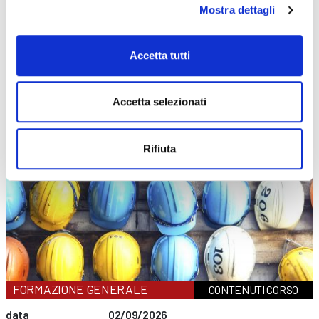
sede
Curno
Mostra dettagli
prezzo
€ 140
DETTAGLI E ISCRIZIONE
data
01/12/2026
Accetta tutti
durata
6 ore
sede
Clusone
prezzo
€ 140
Accetta selezionati
DETTAGLI E ISCRIZIONE
Rifiuta
FORMAZIONE GENERALE
CONTENUTI CORSO
data
02/09/2026