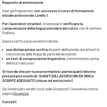
Requisito di ammissione
Aver già frequentato
con successo il corso di formazione
iniziale antincendio Livello 1
.
Per i lavoratori stranieri
, è necessario
verificare la
comprensione della lingua veicolare del corso
, che di norma è
l’italiano.
Questa verifica può avvenire tramite:
una dichiarazione scritta
da parte dell’azienda che attesti la
conoscenza della lingua da parte del lavoratore
un test di comprensione linguistica
, somministrato prima
dell’inizio del corso
Si ricorda che per nuova normativa i partecipanti devono
presentarsi muniti di: GUANTI DA LAVORO (UNI EN 388) e
SCARPE ADEGUATE (chiuse ed antiscivolo)
Sei interessato ad altri corsi sulla Sicurezza? Consulta la nostra
pagina
Sicurezza
.
Contatti