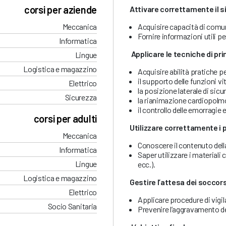
corsi per aziende
Attivare correttamente il 
Acquisire capacità di comuni
Meccanica
Fornire informazioni utili pe
Informatica
Applicare le tecniche di pr
Lingue
Logistica e magazzino
Acquisire abilità pratiche p
il supporto delle funzioni vit
Elettrico
la posizione laterale di sicu
Sicurezza
la rianimazione cardiopolm
il controllo delle emorragie e
corsi per adulti
Utilizzare correttamente i p
Meccanica
Conoscere il contenuto del
Informatica
Saper utilizzare i materiali
Lingue
ecc.).
Logistica e magazzino
Gestire l’attesa dei soccors
Elettrico
Applicare procedure di vigi
Socio Sanitaria
Prevenire l’aggravamento del