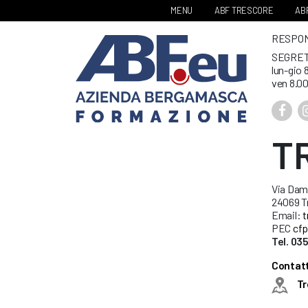
MENU
ABF TRESCORE
ABF
RESPONS
SEGRET
lun-gio 
ven 8.00
T
Via Dami
24069 Tr
Email:
t
PEC
cfp
Tel. 0
Contatt
Tr