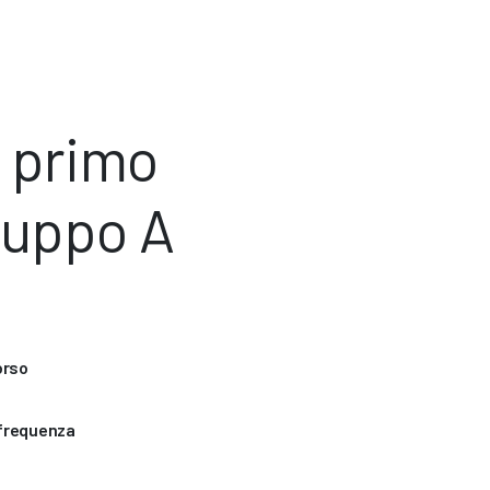
l primo
ruppo A
orso
 frequenza