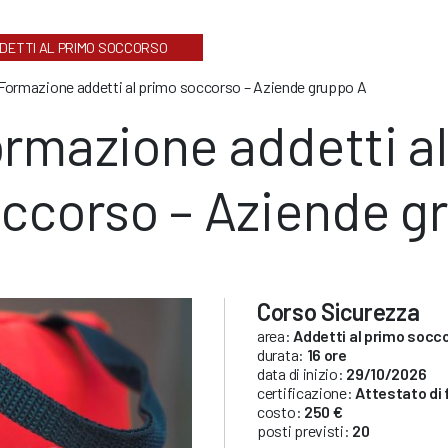
DETTI AL PRIMO SOCCORSO
Formazione addetti al primo soccorso – Aziende gruppo A
rmazione addetti a
ccorso – Aziende g
Corso Sicurezza
area:
Addetti al primo socc
durata:
16 ore
data di inizio:
29/10/2026
certificazione:
Attestato di
costo:
250 €
posti previsti:
20