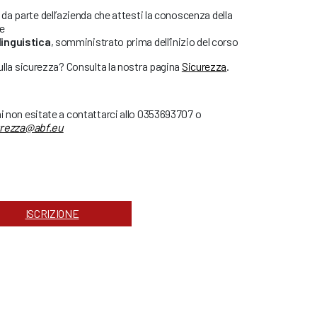
da parte dell’azienda che attesti la conoscenza della
re
linguistica
, somministrato prima dell’inizio del corso
sulla sicurezza? Consulta la nostra pagina
Sicurezza
.
ni non esitate a contattarci allo 0353693707 o
urezza@abf.eu
ISCRIZIONE