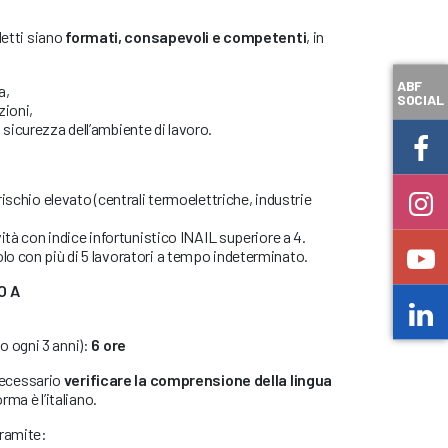
detti siano
formati, consapevoli e competenti
, in
ABF
a,
SOCIAL
zioni,
 sicurezza dell’ambiente di lavoro.
 rischio elevato (centrali termoelettriche, industrie
ività con indice infortunistico INAIL superiore a 4.
olo con più di 5 lavoratori a tempo indeterminato.
O A
o ogni 3 anni):
6 ore
necessario
verificare la comprensione della lingua
orma è l’italiano.
tramite: