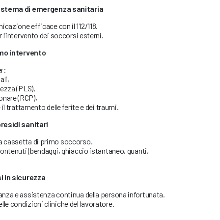
sistema di emergenza sanitaria
cazione efficace con il 112/118.
r l’intervento dei soccorsi esterni.
imo intervento
er:
ali,
rezza (PLS),
onare (RCP),
 il trattamento delle ferite e dei traumi.
resìdi sanitari
la cassetta di primo soccorso.
 contenuti (bendaggi, ghiaccio istantaneo, guanti,
i in sicurezza
lanza e assistenza continua della persona infortunata.
le condizioni cliniche del lavoratore.