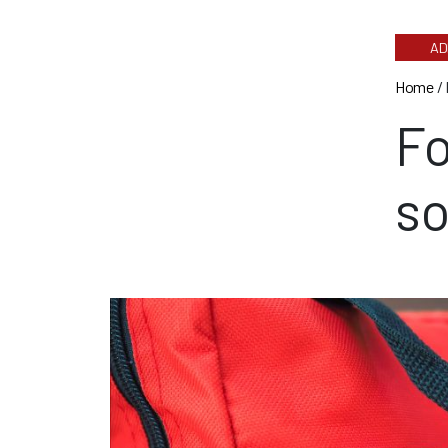
AD
Home
/
Fo
so