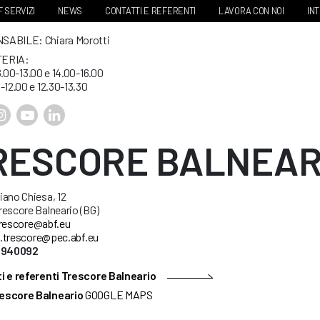
 SERVIZI
NEWS
CONTATTI E REFERENTI
LAVORA CON NOI
IN
ABILE: Chiara Morotti
ERIA:
8.00-13.00 e 14.00-16.00
-12.00 e 12.30-13.30
RESCORE BALNEAR
ano Chiesa, 12
escore Balneario (BG)
rescore@abf.eu
.trescore@pec.abf.eu
35940092
i e referenti Trescore Balneario
escore Balneario
GOOGLE MAPS