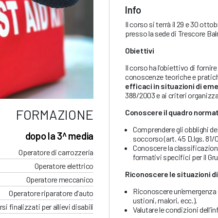
Info
Il corso si terrà il 29 e 30 otto
presso la sede di Trescore Bal
Obiettivi
Il corso ha l’obiettivo di forni
conoscenze teoriche e pratic
efficaci in situazioni di em
388/2003 e ai criteri organizzat
FORMAZIONE
Conoscere il quadro normati
Comprendere gli obblighi del
dopo la 3^ media
soccorso (art. 45 D.lgs. 81/0
Conoscere la classificazione
Operatore di carrozzeria
formativi specifici per il Gr
Operatore elettrico
Riconoscere le situazioni 
Operatore meccanico
Riconoscere un’emergenza sa
Operatore riparatore d'auto
ustioni, malori, ecc.).
si finalizzati per allievi disabili
Valutare le condizioni dell’in