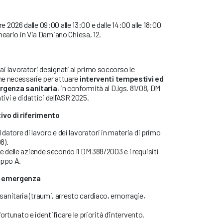
bre 2026 dalle 09:00 alle 13:00 e dalle 14:00 alle 18:00
neario in Via Damiano Chiesa, 12.
re ai lavoratori designati al primo soccorso le
he necessarie per attuare
interventi tempestivi ed
ergenza sanitaria
, in conformità al D.lgs. 81/08, DM
ivi e didattici dell’ASR 2025.
vo di riferimento
 datore di lavoro e dei lavoratori in materia di primo
8).
 delle aziende secondo il DM 388/2003 e i requisiti
uppo A.
di emergenza
nitaria (traumi, arresto cardiaco, emorragie,
fortunato e identificare le priorità d’intervento.