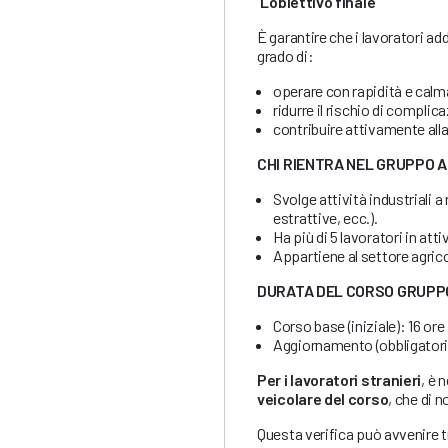
L’obiettivo finale
È garantire che i lavoratori ad
grado di:
operare con rapidità e calm
ridurre il rischio di complica
contribuire attivamente alla
CHI RIENTRA NEL GRUPPO A
Svolge attività industriali a
estrattive, ecc.).
Ha più di 5 lavoratori in att
Appartiene al settore agric
DURATA DEL CORSO GRUPP
Corso base (iniziale): 16 ore
Aggiornamento (obbligatori
Per i lavoratori stranieri
, è 
veicolare del corso
, che di n
Questa verifica può avvenire 