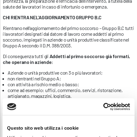
prontezza, la preparazione e l’efficacia dell’intervento, a tutela della
salute dei lavoratori in caso di infortunio o emergenza.
CHI RIENTRA NEL’AGGIORNAMENTO GRUPPO B,C
Rientrano nell’aggiornamento del primo soccorso – Gruppo B,C tutti
i lavoratori designati dal datore di lavoro come addetti al primo
soccorso, impiegati in aziende o unità produttive classificate nel
Gruppo A secondo il D.M. 388/2003.
Di conseguenza tutti gli
Addetti al primo soccorso già formati,
che operano in aziende:
Aziende o unità produttive con 3 o più lavoratori;
non rientranti nel Gruppo A;
con attività a rischio medio o basso;
come ad esempio: uffici, commercio, servizi, ristorazione,
artigianato, magazzini, logistica.
Aziende o unità produttive: con fino a 3 lavoratori;
attività a basso rischio infortunistico;
come: piccoli negozi, studi professionali, microimprese
familiari, piccole realtà agricole.
Questo sito web utilizza i cookie
Aggiornamento obbligatorio ogni 3 anni della durata di
4 ore