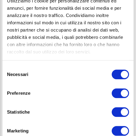
Utilizziamo i cookie per personalizzare contenuti ed
Per i lavoratori stranieri
, è necessario
verificare la
annunci, per fornire funzionalità dei social media e per
comprensione della lingua veicolare del corso
, che di norma è
l’italiano.
analizzare il nostro traffico. Condividiamo inoltre
informazioni sul modo in cui utilizza il nostro sito con i
Questa verifica può avvenire tramite:
nostri partner che si occupano di analisi dei dati web,
una dichiarazione scritta
da parte dell’azienda che attesti la
pubblicità e social media, i quali potrebbero combinarle
conoscenza della lingua da parte del lavoratore
con altre informazioni che ha fornito loro o che hanno
un test di comprensione linguistica
, somministrato prima
raccolto dal suo utilizzo dei loro servizi.
dell’inizio del corso
Sei interessato ad altri corsi sulla Sicurezza? Consulta la nostra
Selezione
pagina
Sicurezza
.
Necessari
del
Contatti
consenso
Per avere ulteriori informazioni non esitate a contattarci allo
Preferenze
0353693707 o mandate una mail a
corsi.sicurezza@abf.eu
INFORMATIVA RELATIVA AL CONTRATTO
Statistiche
Marketing
ISCRIZIONE