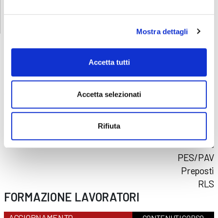
Mostra dettagli
Accetta tutti
CORSI
SICUREZZA
Accetta selezionati
Formazione lavoratori
Addetti al primo soccorso
Rifiuta
Addetti al servizio antincendio
Carrello elevatore
PES/PAV
Preposti
RLS
FORMAZIONE LAVORATORI
AGGIORNAMENTO
CONTENUTI CORSO