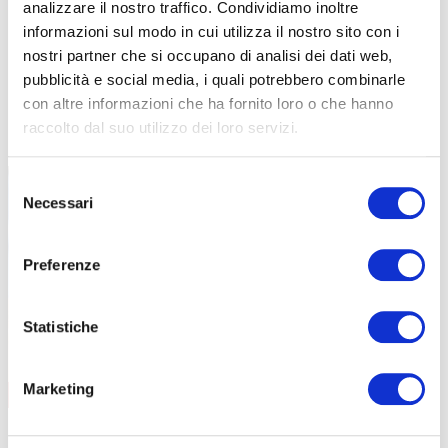
Addetto al servizio antincendio
analizzare il nostro traffico. Condividiamo inoltre
Carrello elevatore
informazioni sul modo in cui utilizza il nostro sito con i
Preposti
nostri partner che si occupano di analisi dei dati web,
Addetti al primo soccorso
pubblicità e social media, i quali potrebbero combinarle
con altre informazioni che ha fornito loro o che hanno
RLS
raccolto dal suo utilizzo dei loro servizi.
FORMAZIONE LAVORATORI
Selezione
Necessari
del
consenso
Preferenze
Statistiche
Marketing
AGGIORNAMENTO
CONTENUTI CORSO
data
08/09/2026