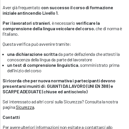
Aver già frequentato
con successo il corso di formazione
iniziale antincendio Livello 1
.
Per i lavoratori stranieri
, è necessario
verificare la
comprensione della lingua veicolare del corso
, che di norma è
l’italiano.
Questa verifica può avvenire tramite:
una dichiarazione scritta
da parte dell’azienda che attesti la
conoscenza della lingua da parte del lavoratore
un test di comprensione linguistica
, somministrato prima
dell’inizio del corso
Si ricorda che per nuova normativa i partecipanti devono
presentarsi muniti di: GUANTI DA LAVORO (UNI EN 388) e
SCARPE ADEGUATE (chiuse ed antiscivolo)
Sei interessato ad altri corsi sulla Sicurezza? Consulta la nostra
pagina
Sicurezza
.
Contatti
Per avere ulteriori informazioni non esitate a contattarci allo