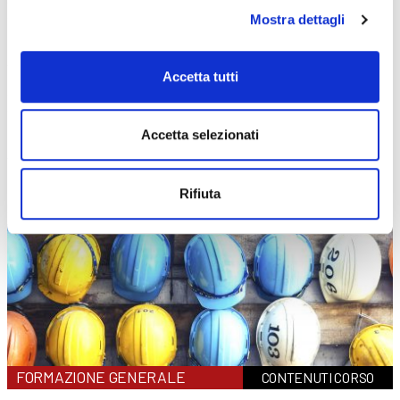
durata
6 ore
sede
Curno
Mostra dettagli
prezzo
€ 140
DETTAGLI E ISCRIZIONE
data
01/12/2026
Accetta tutti
durata
6 ore
sede
Clusone
prezzo
€ 140
Accetta selezionati
DETTAGLI E ISCRIZIONE
Rifiuta
FORMAZIONE GENERALE
CONTENUTI CORSO