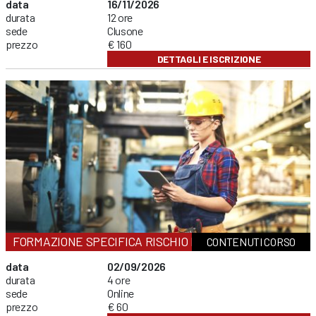
data
16/11/2026
durata
12 ore
sede
Clusone
prezzo
€ 160
DETTAGLI E ISCRIZIONE
FORMAZIONE SPECIFICA RISCHIO BASSO
CONTENUTI CORSO
data
02/09/2026
durata
4 ore
sede
Online
prezzo
€ 60