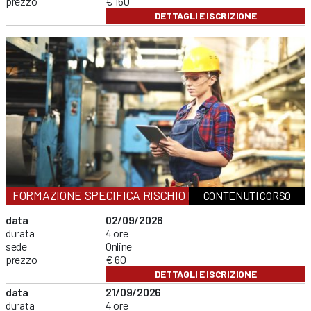
prezzo
€ 160
DETTAGLI E ISCRIZIONE
FORMAZIONE SPECIFICA RISCHIO BASSO
CONTENUTI CORSO
data
02/09/2026
durata
4 ore
sede
Online
prezzo
€ 60
DETTAGLI E ISCRIZIONE
data
21/09/2026
durata
4 ore