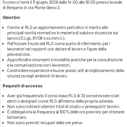
Il corso si terrà il 11 giugno 2026 dalle 14:00 alle 18:00 presso la sede
di Bergamo in via Monte Gleno 2.
Obiettivi:
Fornire ai RLS un aggiornamento periodico in merito alle
principali novità normative in materia di salute e sicurezza sul
lavoro (D.Lgs. 81/08 e ss.mm.ii.).
Rafforzare il ruolo del RLS come punto di riferimento per i
lavoratori nei rapporti con datore di lavoro e figure della
prevenzione.
Approfondire strumenti e modalità pratiche per la consultazione
e la comunicazione con i lavoratori.
Condividere esperienze e buone prassi utili al miglioramento della
sicurezza negli ambienti di lavoro.
Requisiti di accesso
Aver già frequentato il corso base RLS di 32 ore ed essere stati
eletti o designati come RLS all’interno della propria azienda.
Non sono richiesti ulteriori titoli di studio o prerequisiti tecnici.
È obbligatoria la frequenza al 100% delle ore previste per ottenere
l’attestato.
Non sono previsti recuperi delle ore perse.