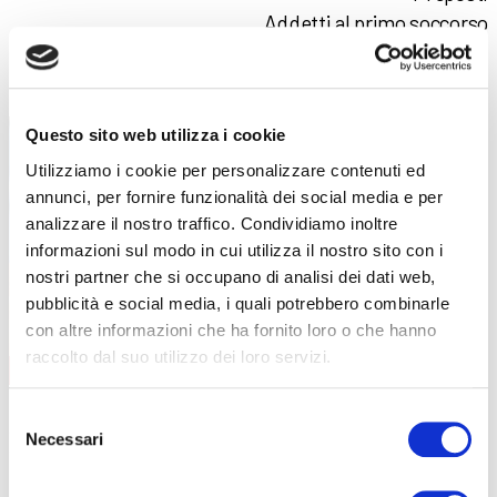
Addetti al primo soccorso
RLS
FORMAZIONE LAVORATORI
Questo sito web utilizza i cookie
Utilizziamo i cookie per personalizzare contenuti ed
annunci, per fornire funzionalità dei social media e per
analizzare il nostro traffico. Condividiamo inoltre
informazioni sul modo in cui utilizza il nostro sito con i
nostri partner che si occupano di analisi dei dati web,
pubblicità e social media, i quali potrebbero combinarle
con altre informazioni che ha fornito loro o che hanno
raccolto dal suo utilizzo dei loro servizi.
AGGIORNAMENTO
CONTENUTI CORSO
data
08/09/2026
Selezione
durata
6 ore
Necessari
del
sede
Curno
consenso
prezzo
€ 140
DETTAGLI E ISCRIZIONE