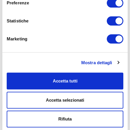
Preferenze
data
01/12/2026
durata
6 ore
sede
Clusone
Statistiche
prezzo
€ 140
DETTAGLI E ISCRIZIONE
Marketing
Mostra dettagli
Accetta tutti
Accetta selezionati
FORMAZIONE GENERALE
CONTENUTI CORSO
data
02/09/2026
Rifiuta
durata
4 ore
sede
Online