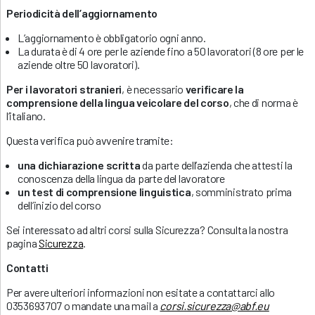
Periodicità dell’aggiornamento
L’aggiornamento è obbligatorio ogni anno.
La durata è di 4 ore per le aziende fino a 50 lavoratori (8 ore per le
aziende oltre 50 lavoratori).
Per i lavoratori stranieri
, è necessario
verificare la
comprensione della lingua veicolare del corso
, che di norma è
l’italiano.
Questa verifica può avvenire tramite:
una dichiarazione scritta
da parte dell’azienda che attesti la
conoscenza della lingua da parte del lavoratore
un test di comprensione linguistica
, somministrato prima
dell’inizio del corso
Sei interessato ad altri corsi sulla Sicurezza? Consulta la nostra
pagina
Sicurezza
.
Contatti
Per avere ulteriori informazioni non esitate a contattarci allo
0353693707 o mandate una mail a
corsi.sicurezza@abf.eu