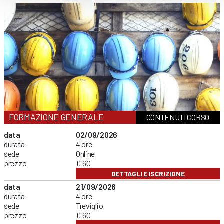
FORMAZIONE GENERALE
CONTENUTI CORSO
data
02/09/2026
durata
4 ore
sede
Online
prezzo
€ 60
DETTAGLI E ISCRIZIONE
data
21/09/2026
durata
4 ore
sede
Treviglio
prezzo
€ 60