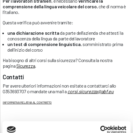
Per i lavoratori stranieri
, è necessario
verificare la
comprensione della lingua veicolare del corso
, che di norma è
l’italiano.
Questa verifica può avvenire tramite:
una dichiarazione scritta
da parte dell’azienda che attesti la
conoscenza della lingua da parte del lavoratore
un test di comprensione linguistica
, somministrato prima
dell’inizio del corso
Ha bisogno di altri corsi sulla sicurezza? Consulta la nostra
pagina
Sicurezza
.
Contatti
Per avere ulteriori informazioni non esitate a contattarci allo
0353693707 o mandate una mail a
corsi.sicurezza@abf.eu
INFORMATIVA RELATIVA AL CONTRATTO
ISCRIZIONE