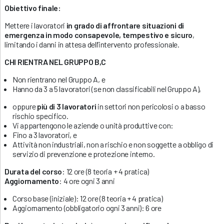
Obiettivo finale:
Mettere i lavoratori
in grado di affrontare situazioni di
emergenza in modo consapevole, tempestivo e sicuro
,
limitando i danni in attesa dell’intervento professionale.
CHI RIENTRA NEL GRUPPO B,C
Non rientrano nel Gruppo A, e
Hanno da 3 a 5 lavoratori (se non classificabili nel Gruppo A),
oppure
più di 3 lavoratori
in settori non pericolosi o a basso
rischio specifico.
Vi appartengono le aziende o unità produttive con:
Fino a 3 lavoratori, e
Attività non industriali, non a rischio e non soggette a obbligo di
servizio di prevenzione e protezione interno.
Durata del corso
: 12 ore (8 teoria + 4 pratica)
Aggiornamento
: 4 ore ogni 3 anni
Corso base (iniziale): 12 ore (8 teoria + 4 pratica)
Aggiornamento (obbligatorio ogni 3 anni): 6 ore