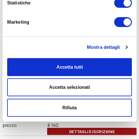
Statistiche
Marketing
Mostra dettagli
AGGIORNAMENTO
CONTENUTI CORSO
Accetta tutti
data
08/09/2026
durata
6 ore
sede
Curno
Accetta selezionati
prezzo
€ 140
DETTAGLI E ISCRIZIONE
data
01/12/2026
Rifiuta
durata
6 ore
sede
Clusone
prezzo
€ 140
DETTAGLI E ISCRIZIONE