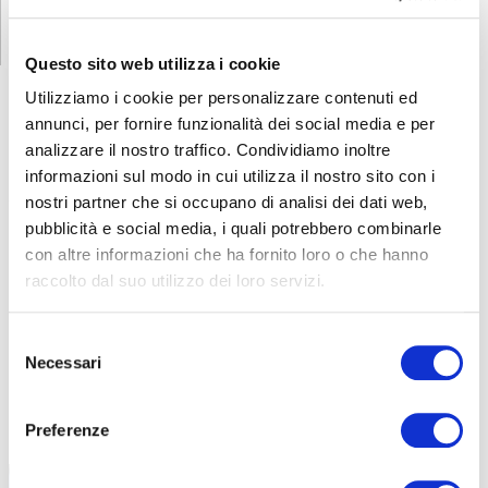
Questo sito web utilizza i cookie
Utilizziamo i cookie per personalizzare contenuti ed
annunci, per fornire funzionalità dei social media e per
analizzare il nostro traffico. Condividiamo inoltre
CORSI
SICUREZZA
informazioni sul modo in cui utilizza il nostro sito con i
nostri partner che si occupano di analisi dei dati web,
Formazione lavoratori
pubblicità e social media, i quali potrebbero combinarle
Corsi online - FAD ASINCRONA
con altre informazioni che ha fornito loro o che hanno
Addetto al servizio antincendio
raccolto dal suo utilizzo dei loro servizi.
Carrello elevatore
Preposti
Selezione
Necessari
del
Addetti al primo soccorso
consenso
RLS
FORMAZIONE LAVORATORI
Preferenze