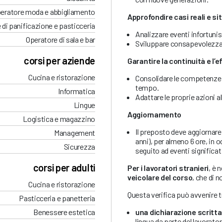
eratore moda e abbigliamento
Approfondire casi reali e si
 di panificazione e pasticceria
Analizzare eventi infortuni
Operatore di sala e bar
Sviluppare consapevolezza su
corsi per aziende
Garantire la continuità e l’
Cucina e ristorazione
Consolidare le competenze d
tempo.
Informatica
Adattare le proprie azioni a
Lingue
Aggiornamento
Logistica e magazzino
Il preposto deve aggiornare
Management
anni), per almeno 6 ore, in
Sicurezza
seguito ad eventi significati
corsi per adulti
Per i lavoratori stranieri
, è 
veicolare del corso
, che di n
Cucina e ristorazione
Questa verifica può avvenire 
Pasticceria e panetteria
una dichiarazione scritta
Benessere estetica
lingua da parte del lavorato