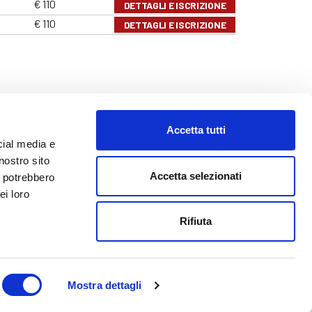
€ 110
DETTAGLI E ISCRIZIONE
€ 110
DETTAGLI E ISCRIZIONE
Accetta tutti
cial media e
nostro sito
Accetta selezionati
i potrebbero
ei loro
o@abf.eu
Rifiuta
Mostra dettagli