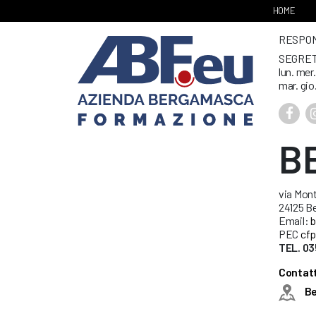
HOME
RESPONS
SEGRET
lun. mer
mar. gio
B
via Mont
24125 B
Email:
b
PEC
cfp
TEL. 03
Contatt
B