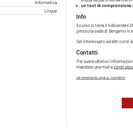
Informatica
un test di comprensione 
Lingue
Info
Il corso si terrà il 4 dicembre 
presso la sede di Bergamo in v
Sei interessato ad altri corsi 
Contatti
Per avere ulteriori informazio
mandate una mail a
corsi.sic
INFORMATIVA RELATIVA AL CONTRATTO