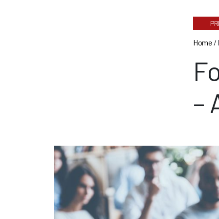
PR
Home
/
Fo
– 