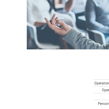
Operatore
Oper
Percors