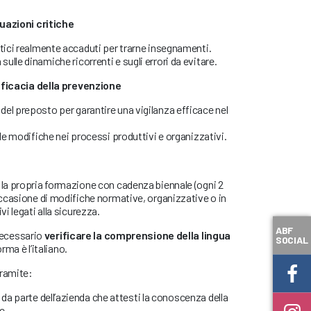
tuazioni critiche
stici realmente accaduti per trarne insegnamenti.
lle dinamiche ricorrenti e sugli errori da evitare.
efficacia della prevenzione
el preposto per garantire una vigilanza efficace nel
lle modifiche nei processi produttivi e organizzativi.
 la propria formazione con cadenza biennale (ogni 2
 occasione di modifiche normative, organizzative o in
vi legati alla sicurezza.
ABF
necessario
verificare la comprensione della lingua
SOCIAL
orma è l’italiano.
tramite:
da parte dell’azienda che attesti la conoscenza della
re