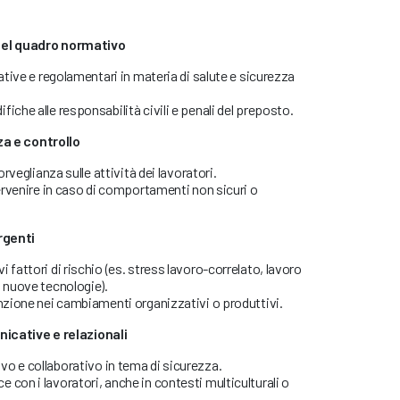
del quadro normativo
lative e regolamentari in materia di salute e sicurezza
iche alle responsabilità civili e penali del preposto.
nza e controllo
orveglianza sulle attività dei lavoratori.
tervenire in caso di comportamenti non sicuri o
rgenti
 fattori di rischio (es. stress lavoro-correlato, lavoro
, nuove tecnologie).
enzione nei cambiamenti organizzativi o produttivi.
icative e relazionali
o e collaborativo in tema di sicurezza.
con i lavoratori, anche in contesti multiculturali o