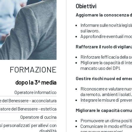
Obiettivi
Aggiornare la conoscenza 
Informare sulle novità legis
sul lavoro.
Approfondire eventuali modif
Rafforzare il ruolo di vigila
Rinforzare l’efficacia della s
Migliorare la capacità di in
FORMAZIONE
mancato uso dei DPI.
Gestire rischi nuovi ed eme
dopo la 3^ media
Riconoscere e valutare nuovi
Operatore informatico
da remoto, ambienti isolati
Integrare le misure di prev
 del Benessere - acconciatura
atore del Benessere - estetica
Migliorare le capacità comun
Operatore di cucina
Promuovere un clima positiv
i personalizzati per allievi con
Comunicare in modo efficace 
disabilità
con nuove generazioni.