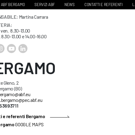
ABF BERGAMO
SERVIZI ABF
NEWS
CONTATTI E REFERENTI
L
ABILE: Martina Carrara
ERIA:
. ven. 8.30-13.00
. 8.30-13.00 e 14.00-16.00
ERGAMO
e Gleno, 2
ergamo (BG)
ergamo@abf.eu
.bergamo@pec.abf.eu
53693711
i e referenti Bergamo
ergamo
GOOGLE MAPS