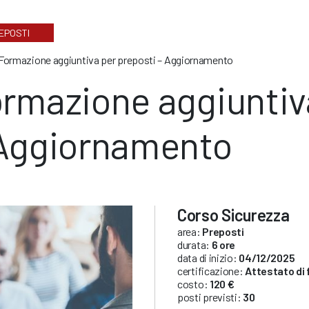
EPOSTI
Formazione aggiuntiva per preposti – Aggiornamento
rmazione aggiuntiv
Aggiornamento
Corso Sicurezza
area:
Preposti
durata:
6 ore
data di inizio:
04/12/2025
certificazione:
Attestato di
costo:
120 €
posti previsti:
30