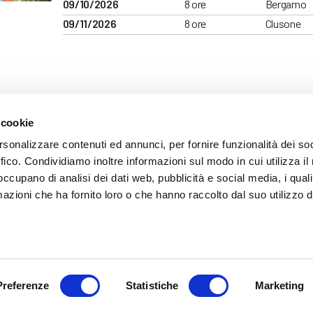
09/10/2026
8 ore
Bergamo
09/11/2026
8 ore
Clusone
 cookie
ARENTE
rsonalizzare contenuti ed annunci, per fornire funzionalità dei so
ffico. Condividiamo inoltre informazioni sul modo in cui utilizza il 
 occupano di analisi dei dati web, pubblicità e social media, i qual
azioni che ha fornito loro o che hanno raccolto dal suo utilizzo d
mazione
 (035) 3693711 - via Monte Gleno, 2 - I - 24125 Bergamo (BG) - Email: inf
Preferenze
Statistiche
Marketing