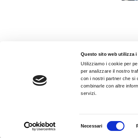
Questo sito web utilizza i
AMMINISTRAZIONE TRASP
Utilizziamo i cookie per pe
WHISTLEBLOWING
per analizzare il nostro tra
con i nostri partner che si
combinarle con altre inform
ABF Azienda Bergamasca For
servizi.
C.F. e P. IVA 03240540165 - Tel.
Privacy
-
Cookie policy
Selezione
Necessari
del
consenso