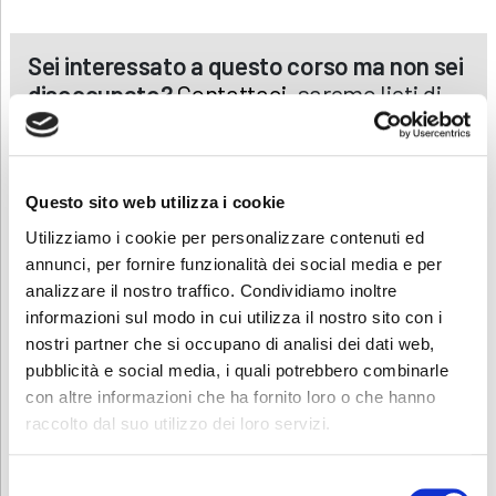
Sei interessato a questo corso ma non sei
disoccupato?
Contattaci
, saremo lieti di
presentarti la nostra offerta formativa
dedicata.
Questo sito web utilizza i cookie
Utilizziamo i cookie per personalizzare contenuti ed
annunci, per fornire funzionalità dei social media e per
Contatti
analizzare il nostro traffico. Condividiamo inoltre
Per avere ulteriori informazioni sul corso non esitate a contattarci
informazioni sul modo in cui utilizza il nostro sito con i
al numero 035.614466 o alla seguente mail
lavoro.curno@abf.eu
.
nostri partner che si occupano di analisi dei dati web,
pubblicità e social media, i quali potrebbero combinarle
Scarica e condividi la locandina!
con altre informazioni che ha fornito loro o che hanno
raccolto dal suo utilizzo dei loro servizi.
RICHIEDI INFORMAZIONI
Selezione