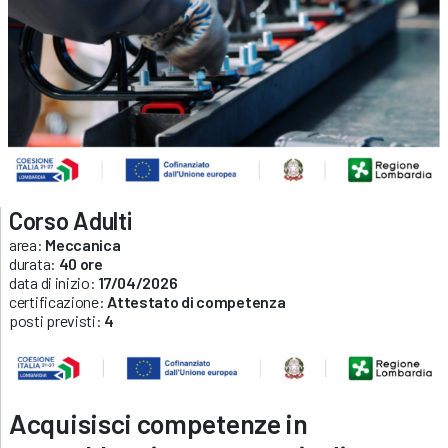
Corso Adulti
area:
Meccanica
durata:
40 ore
data di inizio:
17/04/2026
certificazione:
Attestato di competenza
posti previsti:
4
Acquisisci competenze in