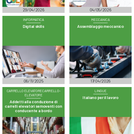
29/04/2026
04/05/2026
INFORMATICA
MECCANICA
Digital skills
Assemblaggio meccanico
06/11/2025
17/04/2026
CARRELLO ELEVATORECARRELLO-
LINGUE
ELEVATORE
Italiano per il lavoro
Addetti alla conduzione di
carrelli elevatori semoventi con
conducente a bordo