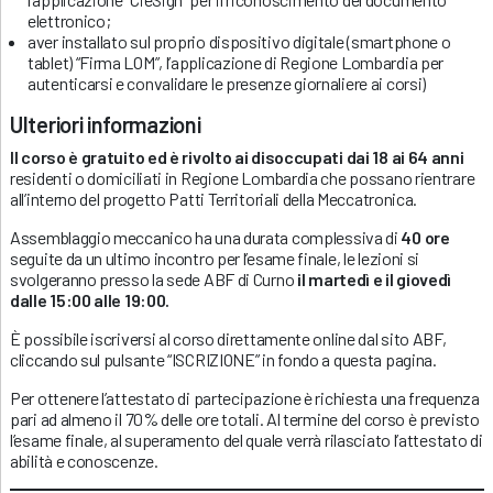
elettronico;
aver installato sul proprio dispositivo digitale (smartphone o
tablet) “Firma LOM”, l’applicazione di Regione Lombardia per
autenticarsi e convalidare le presenze giornaliere ai corsi)
Ulteriori informazioni
Il corso è gratuito ed è rivolto ai disoccupati dai 18 ai 64 anni
residenti o domiciliati in Regione Lombardia che possano rientrare
all’interno del progetto Patti Territoriali della Meccatronica.
Assemblaggio meccanico ha una durata complessiva di
40 ore
seguite da un ultimo incontro per l’esame finale, le lezioni si
svolgeranno presso la sede ABF di Curno
il martedì e il giovedì
dalle 15:00 alle 19:00.
È possibile iscriversi al corso direttamente online dal sito ABF,
cliccando sul pulsante “ISCRIZIONE” in fondo a questa pagina.
Per ottenere l’attestato di partecipazione è richiesta una frequenza
pari ad almeno il 70% delle ore totali. Al termine del corso è previsto
l’esame finale, al superamento del quale verrà rilasciato l’attestato di
abilità e conoscenze.