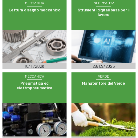
MECCANICA
INFORMATICA
Lettura disegno meccanico
Strumenti digitali base per il
lavoro
16/11/2026
28/09/2026
MECCANICA
VERDE
Pneumatica ed
Manutentore del Verde
elettropneumatica