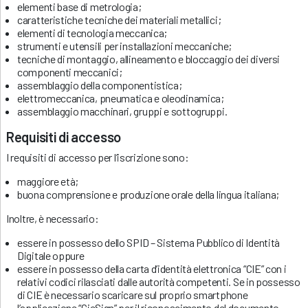
elementi base di metrologia;
caratteristiche tecniche dei materiali metallici;
elementi di tecnologia meccanica;
strumenti e utensili per installazioni meccaniche;
tecniche di montaggio, allineamento e bloccaggio dei diversi
componenti meccanici;
assemblaggio della componentistica;
elettromeccanica, pneumatica e oleodinamica;
assemblaggio macchinari, gruppi e sottogruppi.
Requisiti di accesso
I requisiti di accesso per l’iscrizione sono:
maggiore età;
buona comprensione e produzione orale della lingua italiana;
Inoltre, è necessario:
essere in possesso dello SPID – Sistema Pubblico di Identità
Digitale oppure
essere in possesso della carta d’identità elettronica “CIE” con i
relativi codici rilasciati dalle autorità competenti. Se in possesso
di CIE è necessario scaricare sul proprio smartphone
l’applicazione “CieSign” per il riconoscimento del documento