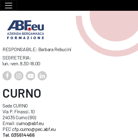
RESPONSABILE: Barbara Rebucini
SEGRETERIA:
lun.-ven. 8.30-16.00
CURNO
Sede CURNO
Via P. Finassi, 10
24035 Curno (BG)
Email:
curno@abf.eu
PEC
cfp.curno@pec.abf.eu
Tel. 035614466