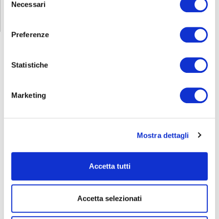
Necessari
del
consenso
Preferenze
Statistiche
FORMAZIONE
E CORSI
Marketing
Seleziona e filtra per:
ADULTI
Mostra dettagli
AZIENDE
DOPO LA TERZA MEDIA
Accetta tutti
SICUREZZA
Accetta selezionati
Seleziona e filtra per: