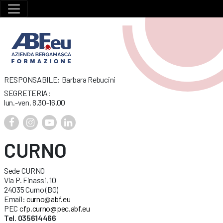
RESPONSABILE: Barbara Rebucini
SEGRETERIA:
lun.-ven. 8.30-16.00
CURNO
Sede CURNO
Via P. Finassi, 10
24035 Curno (BG)
Email:
curno@abf.eu
PEC
cfp.curno@pec.abf.eu
Tel. 035614466