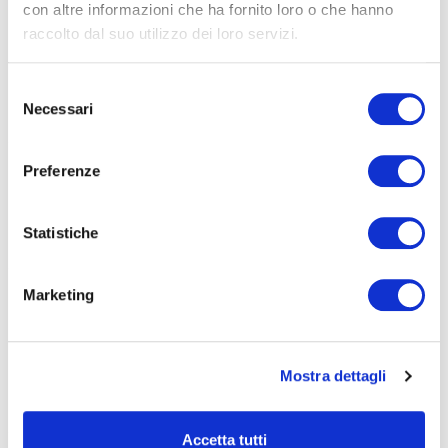
ADULTI
con altre informazioni che ha fornito loro o che hanno
raccolto dal suo utilizzo dei loro servizi.
AZIENDE
DOPO LA TERZA MEDIA
Selezione
SICUREZZA
Necessari
del
consenso
Preferenze
Seleziona e filtra per:
CORSI
ONLINE
Statistiche
Marketing
Mostra dettagli
CALENDARIO
CORSI
Accetta tutti