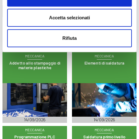
Trova il tuo corso
Accetta selezionati
Rifiuta
MECCANICA
MECCANICA
Addetto allo stampaggio di
Elementi di saldatura
materie plastiche
14/09/2026
14/09/2026
MECCANICA
MECCANICA
Programmazione PLC
Saldatura primo livello