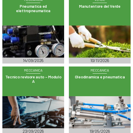
Pneumatica ed
Manutentore del Verde
elettropneumatica
14/09/2026
10/11/2026
MECCANICA
MECCANICA
Tecnico revisore auto – Modulo
Oleodinamica e pneumatica
A
23/09/2026
19/05/2026