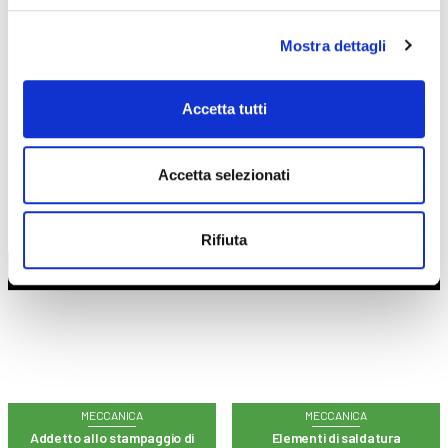
CORSI
ONLINE
Mostra dettagli
Accetta tutti
CALENDARIO
CORSI
Accetta selezionati
Rifiuta
Trova il tuo corso
MECCANICA
MECCANICA
Addetto allo stampaggio di
Elementi di saldatura