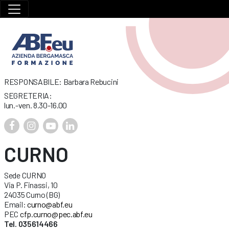
RESPONSABILE: Barbara Rebucini
SEGRETERIA:
lun.-ven. 8.30-16.00
CURNO
Sede CURNO
Via P. Finassi, 10
24035 Curno (BG)
Email:
curno@abf.eu
PEC
cfp.curno@pec.abf.eu
Tel. 035614466