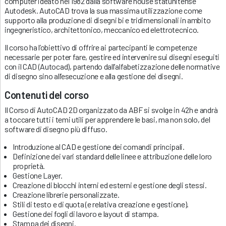
computer ideato nel 1982 dalla software house statunitense
Autodesk. AutoCAD trova la sua massima utilizzazione come
supporto alla produzione di disegni bi e tridimensionali in ambito
ingegneristico, architettonico, meccanico ed elettrotecnico.
Il corso ha l’obiettivo di offrire ai partecipanti le competenze
necessarie per poter fare, gestire ed intervenire sui disegni eseguiti
con il CAD (Autocad), partendo dall’alfabetizzazione delle normative
di disegno sino all’esecuzione e alla gestione dei disegni.
Contenuti del corso
Il Corso di AutoCAD 2D organizzato da ABF si svolge in 42h e andrà
a toccare tutti i temi utili per apprendere le basi, ma non solo, del
software di disegno più diffuso.
Introduzione al CAD e gestione dei comandi principali.
Definizione dei vari standard delle linee e attribuzione delle loro
proprietà.
Gestione Layer.
Creazione di blocchi interni ed esterni e gestione degli stessi.
Creazione librerie personalizzate.
Stili di testo e di quota (e relativa creazione e gestione).
Gestione dei fogli di lavoro e layout di stampa.
Stampa dei disegni.