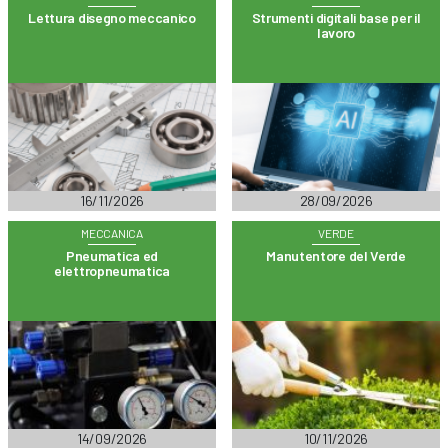
Lettura disegno meccanico
Strumenti digitali base per il
lavoro
16/11/2026
28/09/2026
MECCANICA
VERDE
Pneumatica ed
Manutentore del Verde
elettropneumatica
14/09/2026
10/11/2026