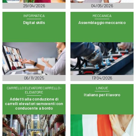
29/04/2026
04/05/2026
INFORMATICA
MECCANICA
Digital skills
Assemblaggio meccanico
06/11/2025
17/04/2026
CARRELLO ELEVATORECARRELLO-
LINGUE
ELEVATORE
Italiano per il lavoro
Addetti alla conduzione di
carrelli elevatori semoventi con
conducente a bordo