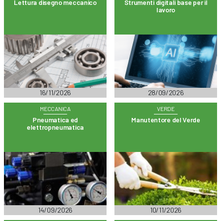
Lettura disegno meccanico
Strumenti digitali base per il
lavoro
16/11/2026
28/09/2026
MECCANICA
VERDE
Pneumatica ed
Manutentore del Verde
elettropneumatica
14/09/2026
10/11/2026