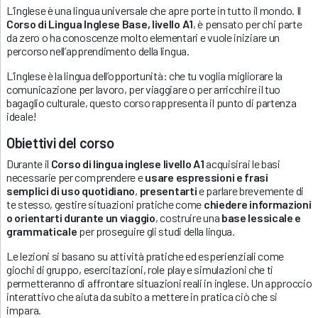
L’inglese è una lingua universale che apre porte in tutto il mondo. Il
Corso di Lingua Inglese Base, livello A1
, è pensato per chi parte
da zero o ha conoscenze molto elementari e vuole iniziare un
percorso nell’apprendimento della lingua.
L’inglese è la lingua dell’opportunità: che tu voglia migliorare la
comunicazione per lavoro, per viaggiare o per arricchire il tuo
bagaglio culturale, questo corso rappresenta il punto di partenza
ideale!
Obiettivi del corso
Durante il
Corso di lingua inglese livello A1
acquisirai le basi
necessarie per comprendere e
usare espressioni e frasi
semplici di uso quotidiano
,
presentarti
e parlare brevemente di
te stesso, gestire situazioni pratiche come
chiedere informazioni
o orientarti durante un viaggio
, costruire una
base lessicale e
grammaticale
per proseguire gli studi della lingua.
Le lezioni si basano su attività pratiche ed esperienziali come
giochi di gruppo, esercitazioni, role play e simulazioni che ti
permetteranno di affrontare situazioni reali in inglese. Un approccio
interattivo che aiuta da subito a mettere in pratica ciò che si
impara.