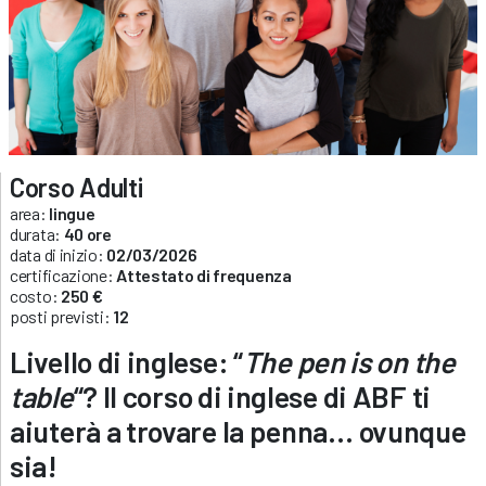
Corso Adulti
area:
lingue
durata:
40 ore
data di inizio:
02/03/2026
certificazione:
Attestato di frequenza
costo:
250 €
posti previsti:
12
Livello di inglese: “
The pen is on the
table
“? Il corso di inglese di ABF ti
aiuterà a trovare la penna… ovunque
sia!