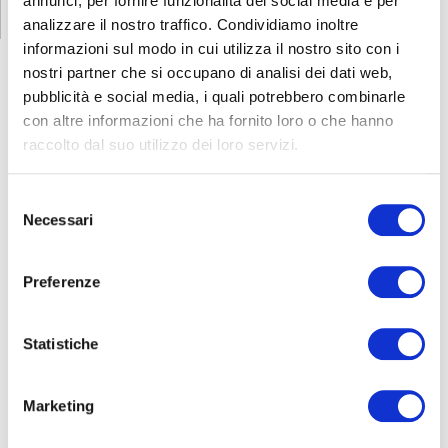
annunci, per fornire funzionalità dei social media e per
analizzare il nostro traffico. Condividiamo inoltre
informazioni sul modo in cui utilizza il nostro sito con i
nostri partner che si occupano di analisi dei dati web,
pubblicità e social media, i quali potrebbero combinarle
con altre informazioni che ha fornito loro o che hanno
FORMAZIONE
E CORSI
raccolto dal suo utilizzo dei loro servizi.
Seleziona e filtra per:
Selezione
Necessari
del
ADULTI
consenso
AZIENDE
Preferenze
DOPO LA TERZA MEDIA
SICUREZZA
Statistiche
Seleziona e filtra per:
Marketing