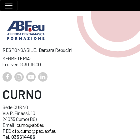
RESPONSABILE: Barbara Rebucini
SEGRETERIA:
lun.-ven. 8.30-16.00
CURNO
Sede CURNO
Via P. Finassi, 10
24035 Curno (BG)
Email:
curno@abf.eu
PEC
cfp.curno@pec.abf.eu
Tel. 035614466