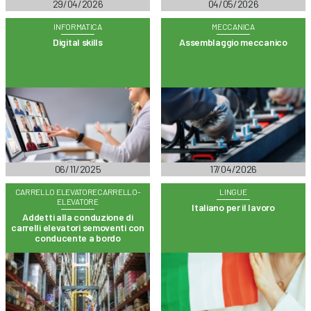
29/04/2026
04/05/2026
INFORMATICA
MECCANICA
Digital skills
Assemblaggio meccanico
06/11/2025
17/04/2026
CARRELLO ELEVATORECARRELLO-
LINGUE
ELEVATORE
Italiano per il lavoro
Addetti alla conduzione di
carrelli elevatori semoventi con
conducente a bordo