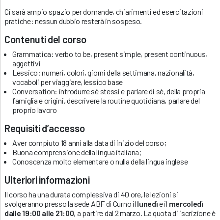
Ci sarà ampio spazio per domande, chiarimenti ed esercitazioni
pratiche: nessun dubbio resterà in sospeso.
Contenuti del corso
Grammatica: verbo to be, present simple, present continuous,
aggettivi
Lessico: numeri, colori, giorni della settimana, nazionalità,
vocaboli per viaggiare, lessico base
Conversation: introdurre sé stessi e parlare di sé, della propria
famiglia e origini, descrivere la routine quotidiana, parlare del
proprio lavoro
Requisiti d’accesso
Aver compiuto 18 anni alla data di inizio del corso;
Buona comprensione della lingua italiana;
Conoscenza molto elementare o nulla della lingua inglese
Ulteriori informazioni
Il corso ha una durata complessiva di 40 ore, le lezioni si
svolgeranno presso la sede ABF di Curno il
lunedì
e il
mercoledì
dalle 19:00 alle 21:00
, a partire dal 2 marzo. La quota di iscrizione è