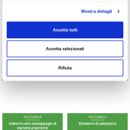
CORSI
ONLINE
Mostra dettagli
Accetta tutti
CALENDARIO
CORSI
Accetta selezionati
Rifiuta
Trova il tuo corso
MECCANICA
MECCANICA
Addetto allo stampaggio di
Elementi di saldatura
materie plastiche