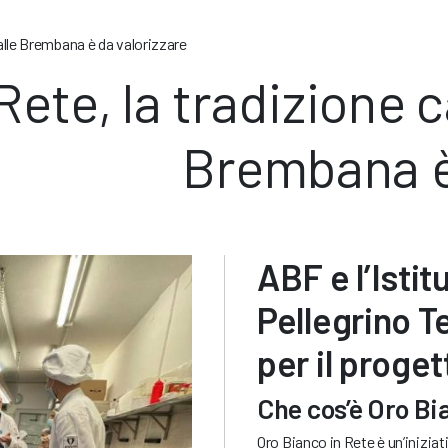
Valle Brembana è da valorizzare
Rete, la tradizione c
Brembana è
ABF e l’Isti
Pellegrino T
per il proge
Che cos’è Oro Bi
Oro Bianco in Rete è un’iniziat