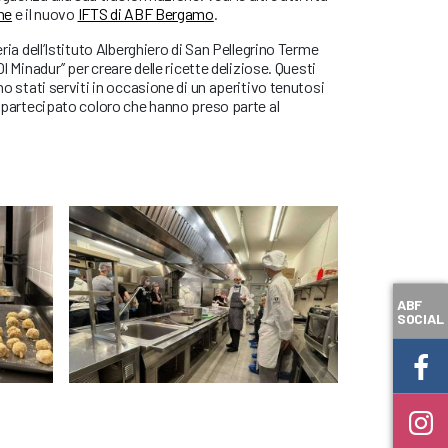
ne
e il nuovo
IFTS di ABF Bergamo
.
eria dell’Istituto Alberghiero di San Pellegrino Terme
Ol Minadur’’ per creare delle ricette deliziose. Questi
ono stati serviti in occasione di un aperitivo tenutosi
no partecipato coloro che hanno preso parte al
.
ABF
SOCIAL