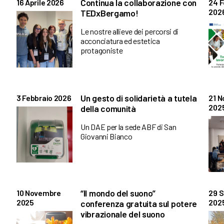
Continua la collaborazione con
16 Aprile 2026
24 F
202
TEDxBergamo!
Le nostre allieve dei percorsi di
acconciatura ed estetica
protagoniste
Un gesto di solidarietà a tutela
3 Febbraio 2026
21 
202
della comunità
Un DAE per la sede ABF di San
Giovanni Bianco
“Il mondo del suono”
10 Novembre
29 
2025
202
conferenza gratuita sul potere
vibrazionale del suono