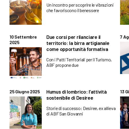
Un incontro per scoprire le vibrazioni
che favoriscono il benessere
Due corsi per rilanciare il
10 Settembre
7 Ag
2025
territorio: la birra artigianale
come opportunità formativa
Con i Patti Territoriali per il Turismo,
ABF propone due
Humus di lombrico: l’attività
25 Giugno 2025
13 G
sostenibile di Desiree
Storie di successo: Desiree, ex allieva
di ABF San Giovanni