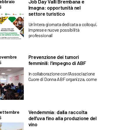
Job Day Valli Brembana e
ebbraio
6
Imagna: opportunità nel
settore turistico
Un’intera giornata dedicata a colloqui,
imprese e nuove possibilità
professionali
Prevenzione dei tumori
Novembre
5
femminili: l’impegno di ABF
In collaborazione con l’Associazione
Cuore di Donna ABF organizza, come
Vendemmia: dalla raccolta
Settembre
5
dell’uva fino alla produzione del
vino