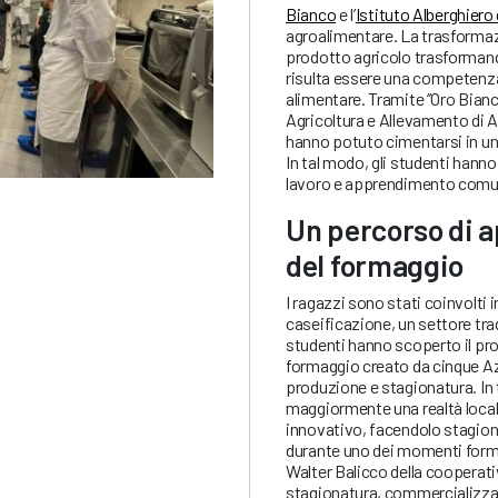
Bianco
e l’
Istituto Alberghiero
agroalimentare. La trasformaz
prodotto agricolo trasformand
risulta essere una competenza
alimentare. Tramite ‘’Oro Bianco
Agricoltura e Allevamento di AB
hanno potuto cimentarsi in un
In tal modo, gli studenti hanno
lavoro e apprendimento comu
Un percorso di a
del formaggio
I ragazzi sono stati coinvolti
caseificazione, un settore trad
studenti hanno scoperto il pro
formaggio creato da cinque Az
produzione e stagionatura. In 
maggiormente una realtà local
innovativo, facendolo stagiona
durante uno dei momenti forma
Walter Balicco della cooperativ
stagionatura, commercializza