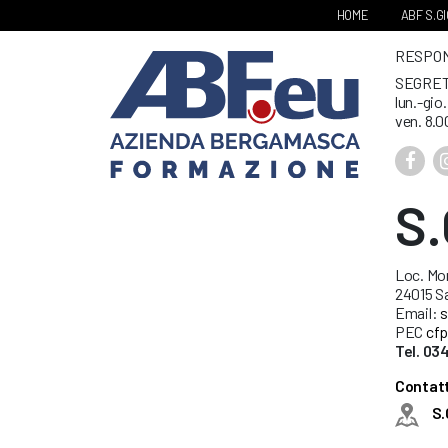
HOME
ABF S.G
RESPONS
SEGRET
lun.-gio
ven. 8.0
S
Loc. Mo
24015 S
Email:
s
PEC
cfp
Tel. 03
Contatt
S.