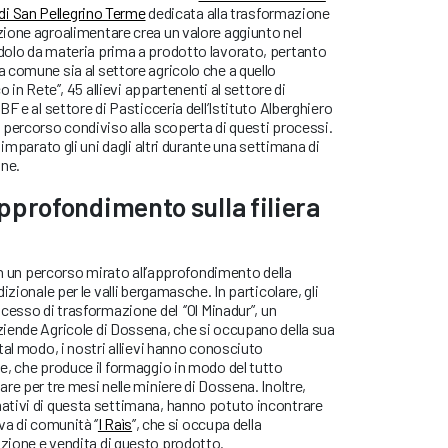
 di San Pellegrino Terme
dedicata alla trasformazione
ione agroalimentare crea un valore aggiunto nel
olo da materia prima a prodotto lavorato, pertanto
 comune sia al settore agricolo che a quello
 in Rete’’, 45 allievi appartenenti al settore di
F e al settore di Pasticceria dell’Istituto Alberghiero
 percorso condiviso alla scoperta di questi processi.
 imparato gli uni dagli altri durante una settimana di
ne.
pprofondimento sulla filiera
 in un percorso mirato all’approfondimento della
izionale per le valli bergamasche. In particolare, gli
cesso di trasformazione del ‘’Ol Minadur”, un
iende Agricole di Dossena, che si occupano della sua
tal modo, i nostri allievi hanno conosciuto
e, che produce il formaggio in modo del tutto
re per tre mesi nelle miniere di Dossena. Inoltre,
tivi di questa settimana, hanno potuto incontrare
a di comunità ‘’
I Raìs
’’, che si occupa della
zione e vendita di questo prodotto.