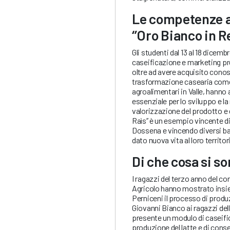
Le competenze ac
‘’Oro Bianco in Re
Gli studenti dal 13 al 18 dicem
caseificazione e marketing pr
oltre ad avere acquisito conos
trasformazione casearia come
agroalimentari in Valle, hanno 
essenziale per lo sviluppo e la 
valorizzazione del prodotto e de
Raìs’’ è un esempio vincente di 
Dossena e vincendo diversi ban
dato nuova vita al loro territor
Di che cosa si so
I ragazzi del terzo anno del co
Agricolo hanno mostrato insie
Perniceni il processo di produ
Giovanni Bianco ai ragazzi dell’
presente un modulo di caseific
produzione del latte e di conse