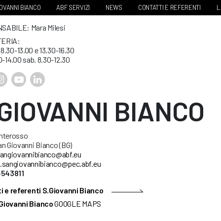
IOVANNI BIANCO
ABF SERVIZI
NEWS
CONTATTI E REFERENTI
L
ABILE: Mara Milesi
ERIA:
. 8.30-13.00 e 13.30-16.30
0-14.00 sab. 8.30-12.30
.GIOVANNI BIANCO
nterosso
an Giovanni Bianco (BG)
angiovannibianco@abf.eu
.sangiovannibianco@pec.abf.eu
4543811
i e referenti S.Giovanni Bianco
Giovanni Bianco
GOOGLE MAPS