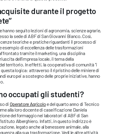
quisite durante il progetto
te’’
bre hanno seguito lezioni di agronomia, scienze agrarie,
esso la sede di ABF di San Giovanni Bianco. Così,
cenze teoriche e pratiche riguardanti il processo di
 esempio di eccellenza delle trasformazioni
affrontato tramite il marketing, una disciplina
riuscita dell’impresa locale, il tema della
l territorio. In effetti, la cooperativa di comunità ‘’i
questa logica: attraverso il ripristino delle miniere di
di europei a sostegno delle proprie iniziative, hanno
io.
no occupati gli studenti?
rso di
Operatore Agricolo
e del quarto anno di Tecnico
me alla loro docente di caseificazione Daniela
zione del formaggio nei laboratori di ABF di San
Istituto Alberghiero. Infatti, in questo indirizzo è
azione, legato anche al benessere animale, alla
guenza alla sua trasformazione. Vedi le altre attività