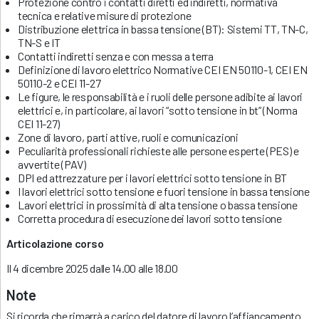
Protezione contro i contatti diretti ed indiretti, normativa
tecnica e relative misure di protezione
Distribuzione elettrica in bassa tensione (BT): Sistemi TT, TN-C,
TN-S e IT
Contatti indiretti senza e con messa a terra
Definizione di lavoro elettrico Normative CEI EN 50110-1, CEI EN
50110-2 e CEI 11-27
Le figure, le responsabilità e i ruoli delle persone adibite ai lavori
elettrici e, in particolare, ai lavori “sotto tensione in bt” (Norma
CEI 11-27)
Zone di lavoro, parti attive, ruoli e comunicazioni
Peculiarità professionali richieste alle persone esperte (PES) e
avvertite (PAV)
DPI ed attrezzature per i lavori elettrici sotto tensione in BT
I lavori elettrici sotto tensione e fuori tensione in bassa tensione
Lavori elettrici in prossimità di alta tensione o bassa tensione
Corretta procedura di esecuzione dei lavori sotto tensione
Articolazione corso
Il 4 dicembre 2025 dalle 14.00 alle 18.00
Note
Si ricorda che rimarrà a carico del datore di lavoro l’affiancamento