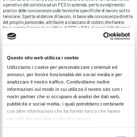
operativo del corsista ad un PES in azienda, per lo svolgimento
pratico delle conoscenze sulle tecniche specifiche di lavoro sotto
tensione. Spetta al datore di lavoro, in base alla conoscenza diretta
del proprio personale, attribuire a ciascuno di coloro che hanno
frequentato il corso la qualifica di PES o PAV, ai sensi della Norma
CEI 11-27
Contatti
Se interessati contattare
Questo sito web utilizza i cookie
all’indirizzo
formazione.curno@abf.eu
oppure al 035/614466
Utilizziamo i cookie per personalizzare contenuti ed
Il corso si svolgerà presso la sede ABF di Curno in via Padre Finassi
annunci, per fornire funzionalità dei social media e per
10 .
analizzare il nostro traffico. Condividiamo inoltre
Sei interessato ad altri corsi di formazione? Consulta la
informazioni sul modo in cui utilizza il nostro sito con i
nostra
pagina
per scoprire le prossime novità.
nostri partner che si occupano di analisi dei dati web,
pubblicità e social media, i quali potrebbero combinarle
INFORMATIVA RELATIVA AL CONTRATTO
con altre informazioni che ha fornito loro o che hanno
raccolto dal suo utilizzo dei loro servizi.
ISCRIZIONE
Selezione