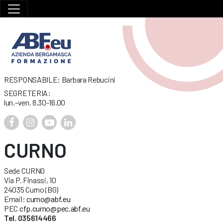
RESPONSABILE: Barbara Rebucini
SEGRETERIA:
lun.-ven. 8.30-16.00
CURNO
Sede CURNO
Via P. Finassi, 10
24035 Curno (BG)
Email:
curno@abf.eu
PEC
cfp.curno@pec.abf.eu
Tel. 035614466