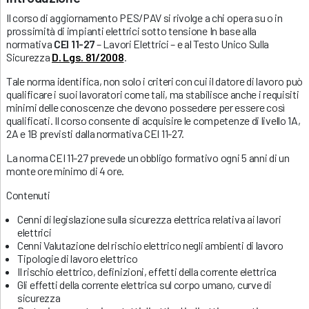
Il corso di aggiornamento PES/PAV si rivolge a chi opera su o in
prossimità di impianti elettrici sotto tensione In base alla
normativa
CEI 11-27
– Lavori Elettrici – e al Testo Unico Sulla
Sicurezza
D. Lgs. 81/2008
.
Tale norma identifica, non solo i criteri con cui il datore di lavoro può
qualificare i suoi lavoratori come tali, ma stabilisce anche i requisiti
minimi delle conoscenze che devono possedere per essere così
qualificati. Il corso consente di acquisire le competenze di livello 1A,
2A e 1B previsti dalla normativa CEI 11-27.
La norma CEI 11-27 prevede un obbligo formativo ogni 5 anni di un
monte ore minimo di 4 ore.
Contenuti
Cenni di legislazione sulla sicurezza elettrica relativa ai lavori
elettrici
Cenni Valutazione del rischio elettrico negli ambienti di lavoro
Tipologie di lavoro elettrico
Il rischio elettrico, definizioni, effetti della corrente elettrica
Gli effetti della corrente elettrica sul corpo umano, curve di
sicurezza