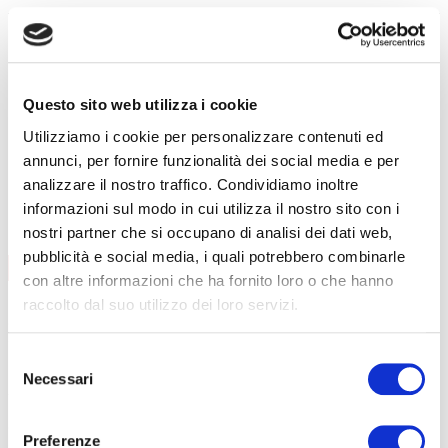
Formazione lavoratori
Addetti al primo soccorso
Addetti al servizio antincendio
Questo sito web utilizza i cookie
Carrello elevatore
Utilizziamo i cookie per personalizzare contenuti ed
PES/PAV
annunci, per fornire funzionalità dei social media e per
Preposti
analizzare il nostro traffico. Condividiamo inoltre
RLS
informazioni sul modo in cui utilizza il nostro sito con i
FORMAZIONE LAVORATORI
nostri partner che si occupano di analisi dei dati web,
pubblicità e social media, i quali potrebbero combinarle
AGGIORNAMENTO
CONTENUTI CORSO
con altre informazioni che ha fornito loro o che hanno
data
08/09/2026
raccolto dal suo utilizzo dei loro servizi.
durata
6 ore
sede
Curno
prezzo
€ 140
Selezione
Necessari
DETTAGLI E ISCRIZIONE
del
data
01/12/2026
consenso
durata
6 ore
Preferenze
sede
Clusone