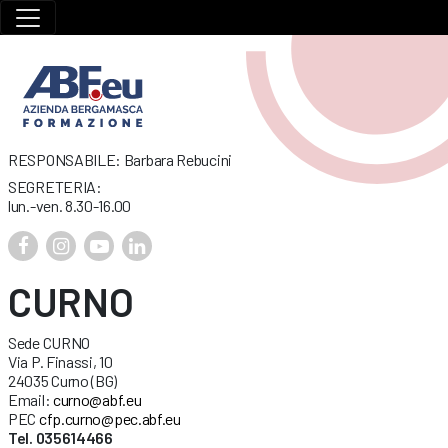
RESPONSABILE: Barbara Rebucini
SEGRETERIA:
lun.-ven. 8.30-16.00
CURNO
Sede CURNO
Via P. Finassi, 10
24035 Curno (BG)
Email:
curno@abf.eu
PEC
cfp.curno@pec.abf.eu
Tel. 035614466