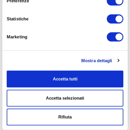
Preferenze
Statistiche
Corsi gratuiti ASA e OSS: il bilancio
3 Luglio 2026
Marketing
del progetto sul territorio
bergamasco
Il Programma FSE+ 2021-2027 ha offerto
Mostra dettagli
nuove possibilità formative e
Accetta tutti
Voucher Formazione Continua:
17 Giugno 2026
investire nelle competenze aziendali
Accetta selezionati
Regione Lombardia stanzia 10 milioni di
euro per sostenere upskilling
Rifiuta