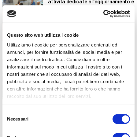
attività dedicate all’aggiornamento e
alla crescita professionale
Competenze, innovazione e benessere: il
piano formativo che ha accompagnato
Questo sito web utilizza i cookie
Utilizziamo i cookie per personalizzare contenuti ed
annunci, per fornire funzionalità dei social media e per
“Stare bene oggi per stare meglio
16 Luglio 2026
domani”: la formazione dei docenti
analizzare il nostro traffico. Condividiamo inoltre
parte dal benessere
informazioni sul modo in cui utilizza il nostro sito con i
nostri partner che si occupano di analisi dei dati web,
Un incontro in collaborazione con LILT
pubblicità e social media, i quali potrebbero combinarle
Bergamo all’interno della formazione
con altre informazioni che ha fornito loro o che hanno
raccolto dal suo utilizzo dei loro servizi.
Sei diplomato all’ISISS di Gazzaniga?
13 Luglio 2026
Selezione
Diventa OSS in meno di 6 mesi!
Necessari
del
consenso
Una nuova opportunità formativa nasce
dalla collaborazione tra ABF e