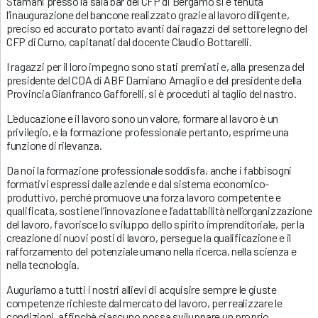
Stamani presso la sala bar del CFP di Bergamo si è tenuta
l’inaugurazione del bancone realizzato grazie al lavoro diligente,
preciso ed accurato
portato avanti dai ragazzi del settore legno del
CFP di Curno, capitanati dal docente Claudio Bottarelli.
I ragazzi per il loro impegno sono stati premiati e, alla presenza del
presidente del CDA di ABF Damiano Amaglio e del presidente della
Provincia Gianfranco Gafforelli, si è proceduti al taglio del nastro.
L’educazione e il lavoro sono un valore, formare al lavoro è un
privilegio, e la formazione professionale pertanto, esprime una
funzione di rilevanza.
Da noi la formazione professionale soddisfa, anche i fabbisogni
formativi espressi dalle aziende e dal sistema economico-
produttivo, perché promuove una forza lavoro competente e
qualificata, sostiene l’innovazione e l’adattabilità nell’organizzazione
del lavoro, favorisce lo sviluppo dello spirito imprenditoriale, per la
creazione di nuovi posti di lavoro, persegue la qualificazione e il
rafforzamento del potenziale umano nella ricerca, nella scienza e
nella tecnologia.
Auguriamo a tutti i nostri allievi di acquisire sempre le giuste
competenze richieste dal mercato del lavoro, per realizzare le
condizioni, affinchè ciascuno possa sviluppare un proprio