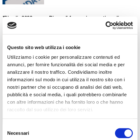
Piano di formazione estiva: diverse
17 Luglio 2026
attività dedicate all’aggiornamento e
alla crescita professionale
Competenze, innovazione e benessere: il
Questo sito web utilizza i cookie
piano formativo che ha accompagnato
Utilizziamo i cookie per personalizzare contenuti ed
annunci, per fornire funzionalità dei social media e per
analizzare il nostro traffico. Condividiamo inoltre
“Stare bene oggi per stare meglio
16 Luglio 2026
informazioni sul modo in cui utilizza il nostro sito con i
domani”: la formazione dei docenti
nostri partner che si occupano di analisi dei dati web,
parte dal benessere
pubblicità e social media, i quali potrebbero combinarle
Un incontro in collaborazione con LILT
con altre informazioni che ha fornito loro o che hanno
Bergamo all’interno della formazione
raccolto dal suo utilizzo dei loro servizi.
Selezione
Necessari
del
Sei diplomato all’ISISS di Gazzaniga?
13 Luglio 2026