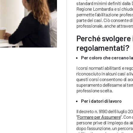
standard minimi definiti dalla
Regione Lombardia e si chiude
permette l’abilitazione profess
parte dei casi. Ciò consente di
professionale, anche attraverso
Perché svolgere i
regolamentati?
Per coloro che cercano l
I corsi normati abilitanti e r
riconosciuto in alcuni casi a liv
questi corsi consentono di ac
superamento dell’esame al termi
professione scelta.
Per i datori di lavoro
Il decreto n. 9190 del 6 lugli
‘’
Formare per Assumere
’’. Co
persone prive di impiego da a
dopo l’assunzione, un percorso