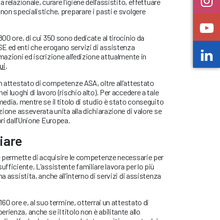
 relazionale, curare l’igiene dell’assistito, effettuare
 non specialistiche, preparare i pasti e svolgere
800 ore, di cui 350 sono dedicate al tirocinio da
E ed enti che erogano servizi di assistenza
mazioni ed iscrizione all’edizione attualmente in
ui
.
un attestato di competenze ASA, oltre all’attestato
ei luoghi di lavoro (rischio alto). Per accedere a tale
media, mentre se il titolo di studio è stato conseguito
uzione asseverata unita alla dichiarazione di valore se
ori dall’Unione Europea.
iare
re permette di acquisire le competenze necessarie per
ufficiente. L’assistente familiare lavora per lo più
a assistita, anche all’interno di servizi di assistenza
160 ore e, al suo termine, otterrai un attestato di
ienza, anche se il titolo non è abilitante allo