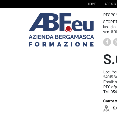
HOME
ABF S.G
RESPONS
SEGRET
lun.-gio
ven. 8.0
S
Loc. Mo
24015 S
Email:
s
PEC
cfp
Tel. 03
Contatt
S.