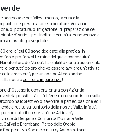
 verde
 necessarie per l’allestimento, la cura e la
i pubblici e privati, aiuole, alberature. Verranno
one, di potatura, di irrigazione, di preparazione del
piante di vario tipo. Inoltre, acquisirai conoscenze di
omia e fisiologia vegetale.
80 ore, di cui 60 sono dedicate alla pratica. In
orico e pratico, al termine del quale conseguirai
‘’Manutentore del Verde’’. Tale abilitazione è essenziale
nti e per tutti coloro che volessero avviare un’attività
 delle aree verdi, per un codice Ateco anche
i alla nostra
edizione in partenza
!
azione di Categoria convenzionata con Azienda
de la possibilità di richiedere una scontistica sulla
ercorso ha l’obiettivo di favorire la partecipazione ed il
de e realtà sul territorio della nostra Valle. Infatti,
 patrocinato il corso: Unione Artigiani,
Provincia di Bergamo, Comunità Montana Valle
 Gal Valle Brembana, Parco delle Orobie
 Cooperativa Sociale o.n.l.u.s, Associazione