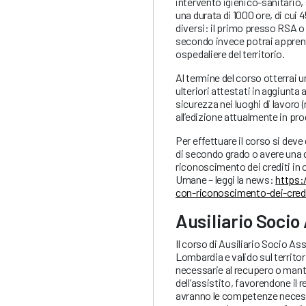
intervento igienico-sanitario,
una durata di 1000 ore, di cui 
diversi: il primo presso RSA o 
secondo invece potrai apprende
ospedaliere del territorio.
Al termine del corso otterrai u
ulteriori attestati in aggiunta 
sicurezza nei luoghi di lavoro 
all’edizione attualmente in pr
Per effettuare il corso si dev
di secondo grado o avere una q
riconoscimento dei crediti in c
Umane – leggi la news:
https:
con-riconoscimento-dei-credi
Ausiliario Socio
Il corso di Ausiliario Socio A
Lombardia e valido sul territo
necessarie al recupero o mant
dell’assistito, favorendone il 
avranno le competenze necessa