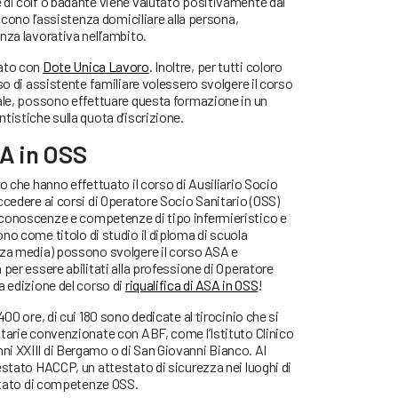
 di colf o badante viene valutato positivamente dai
iscono l’assistenza domiciliare alla persona,
nza lavorativa nell’ambito.
iato con
Dote Unica Lavoro
. Inoltre, per tutti coloro
so di assistente familiare volessero svolgere il corso
iale, possono effettuare questa formazione in un
tistiche sulla quota d’iscrizione.
SA in OSS
o che hanno effettuato il corso di Ausiliario Socio
ccedere ai corsi di Operatore Socio Sanitario (OSS)
conoscenze e competenze di tipo infermieristico e
no come titolo di studio il diploma di scuola
rza media) possono svolgere il corso ASA e
per essere abilitati alla professione di Operatore
a edizione del corso di
riqualifica di ASA in OSS
!
400 ore, di cui 180 sono dedicate al tirocinio che si
tarie convenzionate con ABF, come l’Istituto Clinico
i XXIII di Bergamo o di San Giovanni Bianco. Al
estato HACCP, un attestato di sicurezza nei luoghi di
estato di competenze OSS.