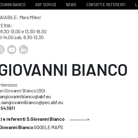
IOVANNI BIANCO
ABF SERVIZI
NEWS
CONTATTI E REFERENTI
L
ABILE: Mara Milesi
ERIA:
. 8.30-13.00 e 13.30-16.30
0-14.00 sab. 8.30-12.30
.GIOVANNI BIANCO
nterosso
an Giovanni Bianco (BG)
angiovannibianco@abf.eu
.sangiovannibianco@pec.abf.eu
4543811
i e referenti S.Giovanni Bianco
Giovanni Bianco
GOOGLE MAPS