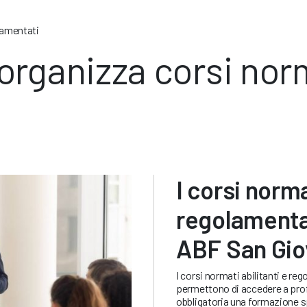
lamentati
rganizza corsi norm
I corsi norma
regolamenta
ABF San Gio
I corsi normati abilitanti e r
permettono di accedere a prof
obbligatoria una formazione s