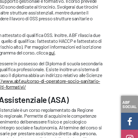
 supporto gestionale e formativo. Il corso prevede
450 sono dedicate al tirocinio. Svolgerai due tirocini
altre strutture assistenziali, mentre durante il
re il lavoro di OSS presso strutture sanitarie o
n attestato di qualifica OSS. Inoltre, ABF rilascia due
a quello di qualifica: l’attestato HACCP e l’attestato di
(rischio alto). Per maggiori informazioni ed iscrizione
ogramma del corso, clicca
qui
.
e essere in possesso del Diploma di scuola secondaria
ualifica professionale. Esiste inoltre un sistema di
aso il diploma abbia un indirizzo relativo alle Scienze
//www.abf.eu/corso-di-operatore-socio-sanitario-
ti-formativi/
 Assistenziale (ASA)
ABF
SOCIAL
ssistenziale è un corso regolamentato da Regione
rio regionale. Permette di acquisire le competenze
enimento del benessere fisico e psicologico
reintegro sociale e l’autonomia. Al termine del corso si
rie per prestare assistenza diretta alla persona,