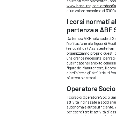
abilitanti e regolamentati, p
www.bandi.regione.lombardia.
di un valore massimo di 3000 eu
I corsi normati
a
partenza a ABF 
Da tempo ABF nella sede di Sa
l’abilitazione alla figura di A
(e riqualifica), Assistente Fa
organizziamo proprio questi pe
una grande necessità, per ragio
qualificate nell’ambito dell’ass
figura del Manutentore, il corso
giardiniere e gli altri istituti
piuttosto distanti.
Operatore Socio 
Il corso di Operatore Socio Sa
attività indirizzate a soddisf
autonoma e autosufficiente. A
per esercitare le attività di a