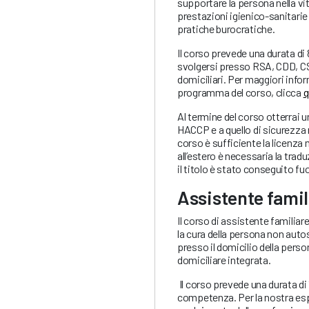
supportare la persona nella vita
prestazioni igienico-sanitarie
pratiche burocratiche.
Il corso prevede una durata di 
svolgersi presso RSA, CDD, CS
domiciliari. Per maggiori infor
programma del corso, clicca
q
Al termine del corso otterrai 
HACCP e a quello di sicurezza n
corso è sufficiente la licenza 
all’estero è necessaria la trad
il titolo è stato conseguito fu
Assistente famil
Il corso di assistente familia
la cura della persona non autos
presso il domicilio della person
domiciliare integrata.
Il corso prevede una durata di 
competenza. Per la nostra esper