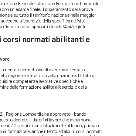
 Direzione Generale Istruzione Formazione Lavoro di
 con un esame finale. Il superamento della prova
ionale su tutto il territorio nazionale nella maggior
 accedere all’esercizio della specifica attività
 l’iscrizione ad appositi elenchi/Albi/registri.
 corsi normati abilitanti e
avoro
egolamentati permettono di avere un attestato
ello regionale e in altri a livello nazionale. Di fatto,
quisire competenze lavorative specifiche e il
ne della formazione abilita all’esercizio della
o 2021, Regione Lombardia ha approvato il bando
n questo decreto, i datori di lavoro che assumono
lmeno 30 giorni e contestualmente attuano, prima o
 di formazione, anche riferito ad alcuni corsi normati