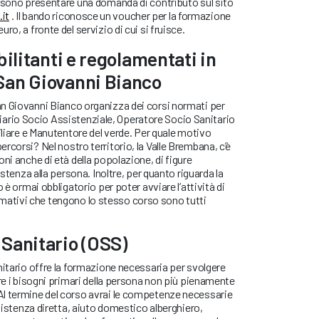
ossono presentare una domanda di contributo sul sito
it
. Il bando riconosce un voucher per la formazione
ro, a fronte del servizio di cui si fruisce.
bilitanti e regolamentati
in
San Giovanni Bianco
n Giovanni Bianco organizza dei corsi normati per
usiliario Socio Assistenziale, Operatore Socio Sanitario
miliare e Manutentore del verde. Per quale motivo
rcorsi? Nel nostro territorio, la Valle Brembana, c’è
ni anche di età della popolazione, di figure
istenza alla persona. Inoltre, per quanto riguarda la
 è ormai obbligatorio per poter avviare l’attività di
 formativi che tengono lo stesso corso sono tutti
Sanitario (OSS)
nitario offre la formazione necessaria per svolgere
are i bisogni primari della persona non più pienamente
l termine del corso avrai le competenze necessarie
ssistenza diretta, aiuto domestico alberghiero,