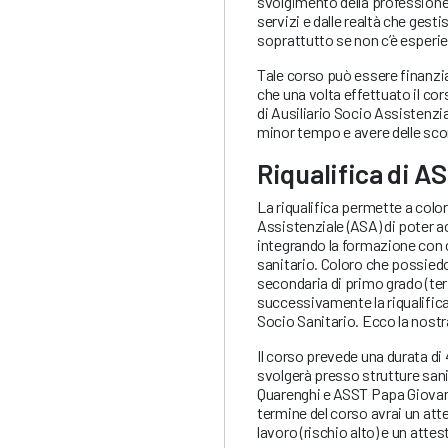
svolgimento della professione
servizi e dalle realtà che gest
soprattutto se non c’è esperie
Tale corso può essere finanz
che una volta effettuato il cor
di Ausiliario Socio Assistenz
minor tempo e avere delle scon
Riqualifica di A
La riqualifica permette a color
Assistenziale (ASA) di poter a
integrando la formazione con 
sanitario. Coloro che possiedo
secondaria di primo grado (te
successivamente la riqualifica 
Socio Sanitario. Ecco la nostr
Il corso prevede una durata di 
svolgerà presso strutture sani
Quarenghi e ASST Papa Giovann
termine del corso avrai un att
lavoro (rischio alto) e un att