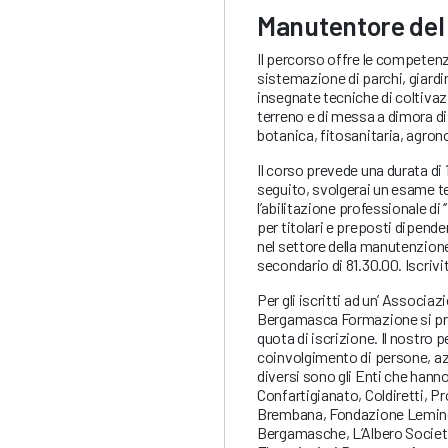
Manutentore del
Il percorso offre le competenze
sistemazione di parchi, giardin
insegnate tecniche di coltivazi
terreno e di messa a dimora di 
botanica, fitosanitaria, agron
Il corso prevede una durata di 1
seguito, svolgerai un esame te
l’abilitazione professionale di 
per titolari e preposti dipende
nel settore della manutenzione
secondario di 81.30.00. Iscrivit
Per gli iscritti ad un’ Associ
Bergamasca Formazione si preve
quota di iscrizione. Il nostro p
coinvolgimento di persone, azien
diversi sono gli Enti che hanno
Confartigianato, Coldiretti, 
Brembana, Fondazione Lemine,
Bergamasche, L’Albero Società