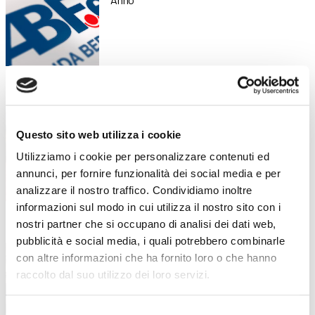
Piano di formazione estiva: diverse
17 Luglio 2026
attività dedicate all’aggiornamento e
alla crescita professionale
Questo sito web utilizza i cookie
Competenze, innovazione e benessere: il
Utilizziamo i cookie per personalizzare contenuti ed
piano formativo che ha accompagnato
annunci, per fornire funzionalità dei social media e per
analizzare il nostro traffico. Condividiamo inoltre
informazioni sul modo in cui utilizza il nostro sito con i
nostri partner che si occupano di analisi dei dati web,
“Stare bene oggi per stare meglio
16 Luglio 2026
pubblicità e social media, i quali potrebbero combinarle
domani”: la formazione dei docenti
con altre informazioni che ha fornito loro o che hanno
parte dal benessere
raccolto dal suo utilizzo dei loro servizi.
Un incontro in collaborazione con LILT
Bergamo all’interno della formazione
Selezione