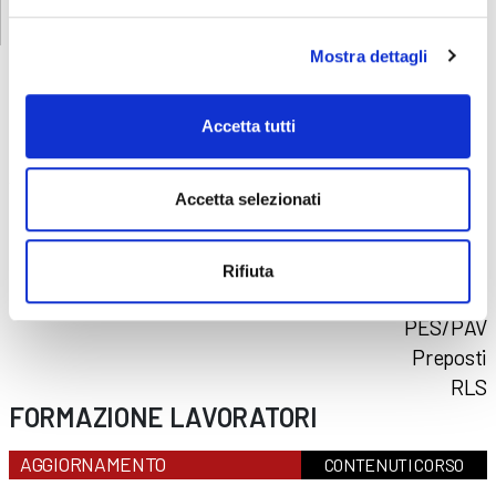
Mostra dettagli
Accetta tutti
CORSI
SICUREZZA
Accetta selezionati
Formazione lavoratori
Addetti al primo soccorso
Addetti al servizio antincendio
Rifiuta
Carrello elevatore
PES/PAV
Preposti
RLS
FORMAZIONE LAVORATORI
AGGIORNAMENTO
CONTENUTI CORSO