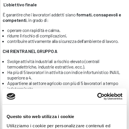
L’obiettivo finale
È garantire che i lavoratori addetti siano
formati, consapevoli e
competenti
, in grado di:
operare con rapidità e calma,
ridurre il rischio di complicazioni,
contribuire attivamente alla sicurezza dell’ambiente di lavoro.
CHI RIENTRA NEL GRUPPO A
Svolge attività industriali a rischio elevato (centrali
termoelettriche, industrie estrattive, ecc.).
Ha più di 5 lavoratori in attività con indice infortunistico INAIL
superiore a 4.
Appartiene al settore agricolo con più di 5 lavoratori a tempo
indeterminato.
DURATA DEL CORSO GRUPPO A
Corso base (iniziale): 16 ore
Aggiornamento (obbligatorio ogni 3 anni):
6 ore
Questo sito web utilizza i cookie
Per i lavoratori stranieri
, è necessario
verificare la
Utilizziamo i cookie per personalizzare contenuti ed