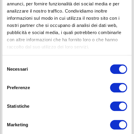
comprensione della lingua veicolare del corso
, che di norma è
annunci, per fornire funzionalità dei social media e per
l’italiano.
analizzare il nostro traffico. Condividiamo inoltre
Questa verifica può avvenire tramite:
informazioni sul modo in cui utilizza il nostro sito con i
nostri partner che si occupano di analisi dei dati web,
una dichiarazione scritta
da parte dell’azienda che attesti la
pubblicità e social media, i quali potrebbero combinarle
conoscenza della lingua da parte del lavoratore
un test di comprensione linguistica
, somministrato prima
con altre informazioni che ha fornito loro o che hanno
dell’inizio del corso
raccolto dal suo utilizzo dei loro servizi.
Hai bisogno di altri corsi sulla sicurezza? Consulta la nostra
pagina
Sicurezza
.
Selezione
Necessari
del
Contatti
consenso
Per avere ulteriori informazioni non esitate a contattarci allo
0353693707 o mandate una mail a
corsi.sicurezza@abf.eu
Preferenze
INFORMATIVA RELATIVA AL CONTRATTO
Statistiche
ISCRIZIONE
Marketing