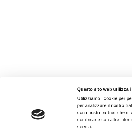
Questo sito web utilizza i
AMMINISTRAZIONE TRASP
Utilizziamo i cookie per pe
WHISTLEBLOWING
per analizzare il nostro tra
con i nostri partner che si
combinarle con altre inform
ABF Azienda Bergamasca For
servizi.
C.F. e P. IVA 03240540165 - Tel.