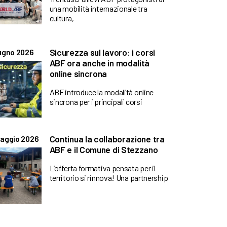
una mobilità internazionale tra
cultura,
Sicurezza sul lavoro: i corsi
ugno 2026
ABF ora anche in modalità
online sincrona
ABF introduce la modalità online
sincrona per i principali corsi
Continua la collaborazione tra
aggio 2026
ABF e il Comune di Stezzano
L’offerta formativa pensata per il
territorio si rinnova! Una partnership