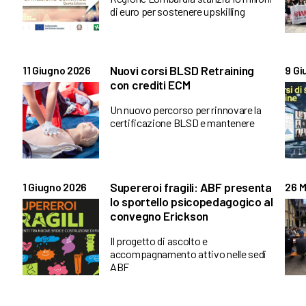
di euro per sostenere upskilling
Nuovi corsi BLSD Retraining
11 Giugno 2026
9 Gi
con crediti ECM
Un nuovo percorso per rinnovare la
certificazione BLSD e mantenere
Supereroi fragili: ABF presenta
1 Giugno 2026
26 M
lo sportello psicopedagogico al
convegno Erickson
Il progetto di ascolto e
accompagnamento attivo nelle sedi
ABF