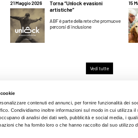
Torna “Unlock evasioni
21 Maggio 2026
15 M
artistiche”
ABF è parte della rete che promuove
percorsi di inclusione
Vedi tutte
 cookie
ARENTE
rsonalizzare contenuti ed annunci, per fornire funzionalità dei so
ffico. Condividiamo inoltre informazioni sul modo in cui utilizza il 
 occupano di analisi dei dati web, pubblicità e social media, i qual
azioni che ha fornito loro o che hanno raccolto dal suo utilizzo d
mazione
 (035) 3693711 - via Monte Gleno, 2 - I - 24125 Bergamo (BG) - Email: inf