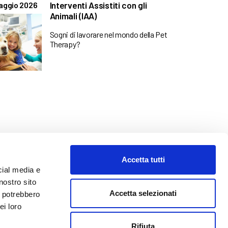
Interventi Assistiti con gli
aggio 2026
Animali (IAA)
Sogni di lavorare nel mondo della Pet
Therapy?
Accetta tutti
cial media e
nostro sito
Accetta selezionati
i potrebbero
ei loro
o@abf.eu
Rifiuta