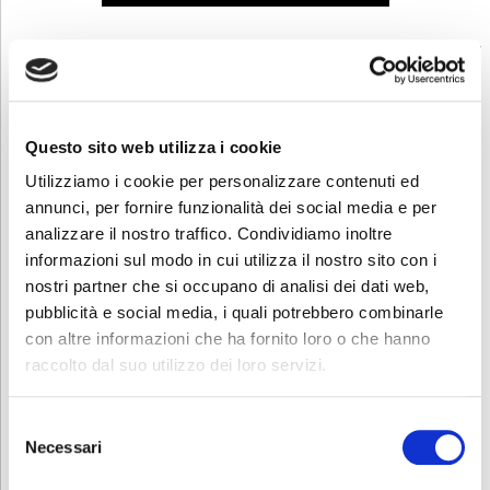
Funzioni base di Excel
📅
11 marzo 2026
Questo sito web utilizza i cookie
🕒
15 ore
Utilizziamo i cookie per personalizzare contenuti ed
💶
150€
annunci, per fornire funzionalità dei social media e per
Un modulo dedicato all’utilizzo pratico di
Microsoft Excel
per
analizzare il nostro traffico. Condividiamo inoltre
creare e gestire cartelle di lavoro, contenuti di fogli di lavoro, gestire
informazioni sul modo in cui utilizza il nostro sito con i
dati complessi e articolati anche grazie a grafici e diagrammi,
utilizzare filtri automatici, funzioni logiche e matematiche.
nostri partner che si occupano di analisi dei dati web,
pubblicità e social media, i quali potrebbero combinarle
“Funzioni base di Excel” è adatto ai principianti e per coloro che
con altre informazioni che ha fornito loro o che hanno
utilizzano Excel nel mondo del lavoro e hanno bisogno di ampliare le
loro competenze, si divide in lezioni della durata di 2 ore
tutti i
raccolto dal suo utilizzo dei loro servizi.
mercoledì dalle 19:30 alle 21:30
, con ultima lezione di 1 ora, dall’11
marzo 2026 fino al 29 aprile 2026. Il corso ha una durata
complessiva di
15 ore
e un costo di € 150.
Selezione
Necessari
del
Puoi iscriverti al corso cliccando sul pulsante “ISCRIVITI”
consenso
sottostante.