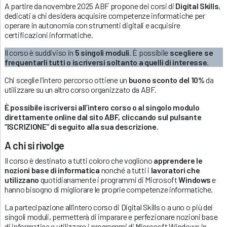
A partire da novembre 2025 ABF propone dei corsi di
Digital Skills
,
dedicati a chi desidera acquisire competenze informatiche per
operare in autonomia con strumenti digitali e acquisire
certificazioni informatiche.
Il corso è suddiviso in
5 singoli moduli
. È possibile
scegliere se
frequentarli tutti o iscriversi soltanto a quelli di interesse
.
Chi sceglie l’intero percorso ottiene un
buono sconto del 10%
da
utilizzare su un altro corso organizzato da ABF.
È possibile iscriversi all’intero corso o al singolo modulo
direttamente online dal sito ABF, cliccando sul pulsante
“ISCRIZIONE” di seguito alla sua descrizione.
A chi si rivolge
Il corso è destinato a tutti coloro che vogliono
apprendere le
nozioni base di informatica
nonché a tutti i
lavoratori che
utilizzano
quotidianamente i programmi di Microsoft
Windows
e
hanno bisogno di migliorare le proprie competenze informatiche.
La partecipazione all’intero corso di Digital Skills o a uno o più dei
singoli moduli, permetterà di imparare e perfezionare nozioni base
di informatica e utilizzare i programmi di Microsoft Windows in