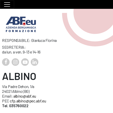
RESPONSABILE: Gianluca Fiorina
SEGRETERIA:
da lun. a ven. 9-13 e 14-16
ALBINO
Via Padre Dehon, 1/a
24021 Albino (BG)
Email:
albino@abf.eu
PEC
cfp.albino@pec.abf.eu
Tel. 035760022