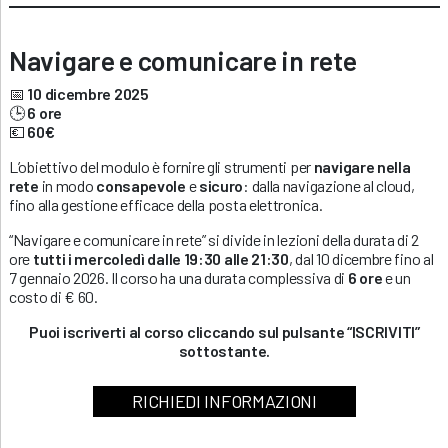
Navigare e comunicare in rete
📅
10 dicembre 2025
🕒
6 ore
💶
60€
L’obiettivo del modulo è fornire gli strumenti per
navigare nella
rete
in modo
consapevole
e
sicuro
: dalla navigazione al cloud,
fino alla gestione efficace della posta elettronica.
“Navigare e comunicare in rete” si divide in lezioni della durata di 2
ore
tutti i mercoledì dalle 19:30 alle 21:30
, dal 10 dicembre fino al
7 gennaio 2026. Il corso ha una durata complessiva di
6 ore
e un
costo di € 60.
Puoi iscriverti al corso cliccando sul pulsante “ISCRIVITI”
sottostante.
RICHIEDI INFORMAZIONI