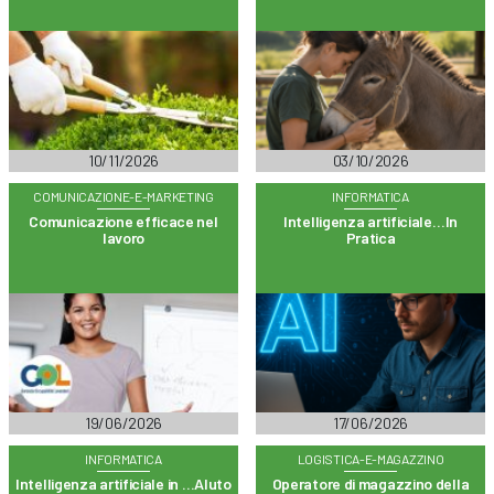
10/11/2026
03/10/2026
COMUNICAZIONE-E-MARKETING
INFORMATICA
Comunicazione efficace nel
Intelligenza artificiale…In
lavoro
Pratica
19/06/2026
17/06/2026
INFORMATICA
LOGISTICA-E-MAGAZZINO
Intelligenza artificiale in …AIuto
Operatore di magazzino della