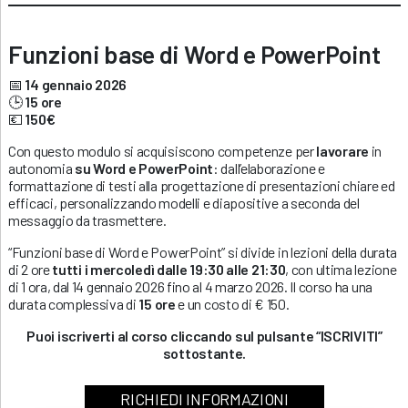
Funzioni base di Word e PowerPoint
📅
14 gennaio 2026
🕒
15 ore
💶
150€
Con questo modulo si acquisiscono competenze per
lavorare
in
autonomia
su Word e PowerPoint
: dall’elaborazione e
formattazione di testi alla progettazione di presentazioni chiare ed
efficaci, personalizzando modelli e diapositive a seconda del
messaggio da trasmettere.
“Funzioni base di Word e PowerPoint” si divide in lezioni della durata
di 2 ore
tutti i mercoledì dalle 19:30 alle 21:30
, con ultima lezione
di 1 ora, dal 14 gennaio 2026 fino al 4 marzo 2026. Il corso ha una
durata complessiva di
15 ore
e un costo di € 150.
Puoi iscriverti al corso cliccando sul pulsante “ISCRIVITI”
sottostante.
RICHIEDI INFORMAZIONI