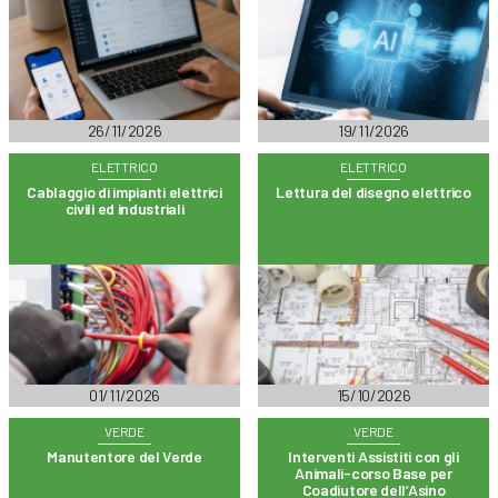
26/11/2026
19/11/2026
ELETTRICO
ELETTRICO
Cablaggio di impianti elettrici
Lettura del disegno elettrico
civili ed industriali
01/11/2026
15/10/2026
VERDE
VERDE
Manutentore del Verde
Interventi Assistiti con gli
Animali-corso Base per
Coadiutore dell’Asino