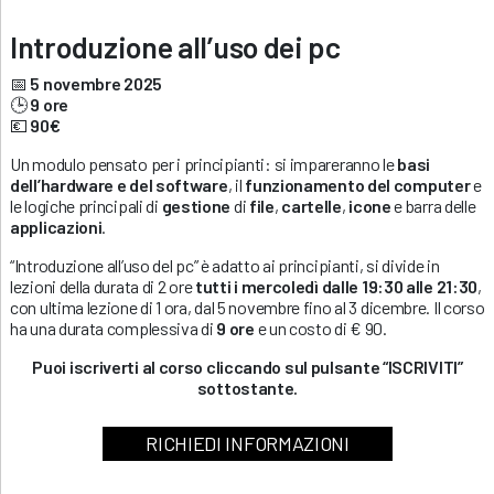
Introduzione all’uso dei pc
📅
5 novembre 2025
🕒
9 ore
💶
90€
Un modulo pensato per i principianti: si impareranno le
basi
dell’hardware e del software
, il
funzionamento del computer
e
le logiche principali di
gestione
di
file
,
cartelle
,
icone
e barra delle
applicazioni
.
“Introduzione all’uso del pc” è adatto ai principianti, si divide in
lezioni della durata di 2 ore
tutti i mercoledì
dalle 19:30 alle 21:30
,
con ultima lezione di 1 ora, dal 5 novembre fino al 3 dicembre. Il corso
ha una durata complessiva di
9 ore
e un costo di € 90.
Puoi iscriverti al corso cliccando sul pulsante “ISCRIVITI”
sottostante.
RICHIEDI INFORMAZIONI