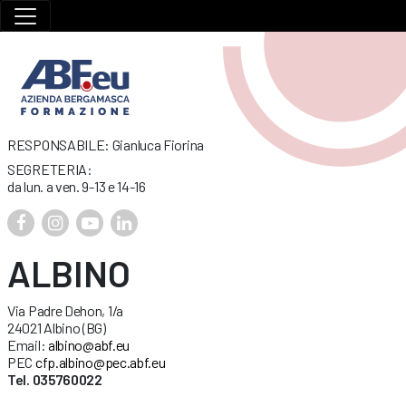
RESPONSABILE: Gianluca Fiorina
SEGRETERIA:
da lun. a ven. 9-13 e 14-16
ALBINO
Via Padre Dehon, 1/a
24021 Albino (BG)
Email:
albino@abf.eu
PEC
cfp.albino@pec.abf.eu
Tel. 035760022