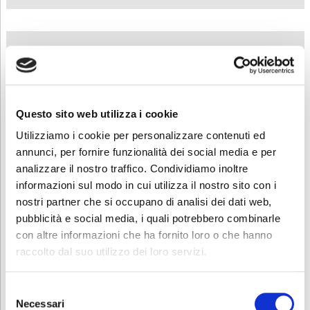
Contattaci
, saremo lieti di presentarti la
nostra offerta formativa dedicata.
Questo sito web utilizza i cookie
Utilizziamo i cookie per personalizzare contenuti ed
Contatti
annunci, per fornire funzionalità dei social media e per
Per avere ulteriori informazioni sul corso non esitate a contattarci
analizzare il nostro traffico. Condividiamo inoltre
al numero 035760022 o alla seguente mail
lavoro.albino@abf.eu
informazioni sul modo in cui utilizza il nostro sito con i
nostri partner che si occupano di analisi dei dati web,
Scarica e condividi la locandina
pubblicità e social media, i quali potrebbero combinarle
con altre informazioni che ha fornito loro o che hanno
raccolto dal suo utilizzo dei loro servizi.
RICHIEDI INFORMAZIONI
Selezione
Necessari
del