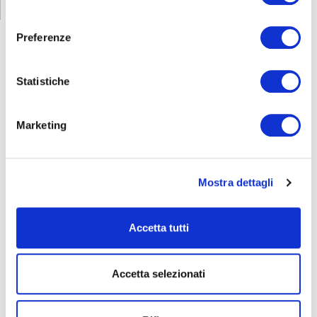
consenso
Preferenze
Statistiche
FORMAZIONE
E CORSI
Marketing
Seleziona e filtra per:
ADULTI
AZIENDE
Mostra dettagli
DOPO LA TERZA MEDIA
SICUREZZA
Accetta tutti
Accetta selezionati
Seleziona e filtra per:
CORSI
ONLINE