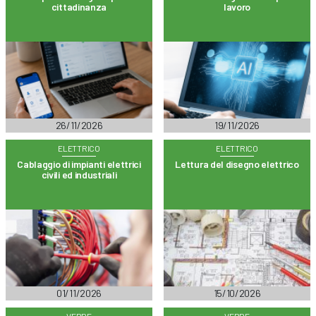
cittadinanza
lavoro
26/11/2026
19/11/2026
ELETTRICO
ELETTRICO
Cablaggio di impianti elettrici
Lettura del disegno elettrico
civili ed industriali
01/11/2026
15/10/2026
VERDE
VERDE