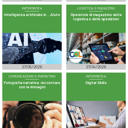
INFORMATICA
LOGISTICA-E-MAGAZZINO
Intelligenza artificiale in …AIuto
Operatore di magazzino della
logistica e delle spedizioni
27/05/2026
27/04/2026
COMUNICAZIONE-E-MARKETING
INFORMATICA
Fotografia narrativa: raccontare
Digital Skills
con le immagini