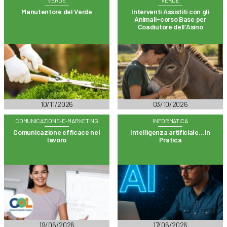
Manutentore del Verde
Interventi Assistiti con gli
Animali-corso Base per
Coadiutore dell’Asino
10/11/2026
03/10/2026
COMUNICAZIONE-E-MARKETING
INFORMATICA
Comunicazione efficace nel
Intelligenza artificiale…In
lavoro
Pratica
19/06/2026
17/06/2026