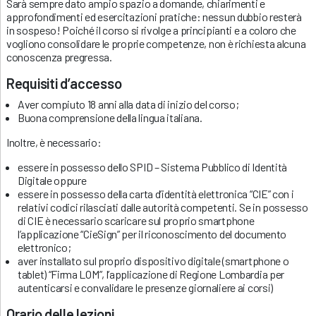
Sarà sempre dato ampio spazio a domande, chiarimenti e
approfondimenti ed esercitazioni pratiche: nessun dubbio resterà
in sospeso! Poiché il corso si rivolge a principianti e a coloro che
vogliono consolidare le proprie competenze, non è richiesta alcuna
conoscenza pregressa.
Requisiti d’accesso
Aver compiuto 18 anni alla data di inizio del corso;
Buona comprensione della lingua italiana.
Inoltre, è necessario:
essere in possesso dello SPID – Sistema Pubblico di Identità
Digitale oppure
essere in possesso della carta d’identità elettronica “CIE” con i
relativi codici rilasciati dalle autorità competenti. Se in possesso
di CIE è necessario scaricare sul proprio smartphone
l’applicazione “CieSign” per il riconoscimento del documento
elettronico;
aver installato sul proprio dispositivo digitale (smartphone o
tablet) “Firma LOM”, l’applicazione di Regione Lombardia per
autenticarsi e convalidare le presenze giornaliere ai corsi)
Orario delle lezioni