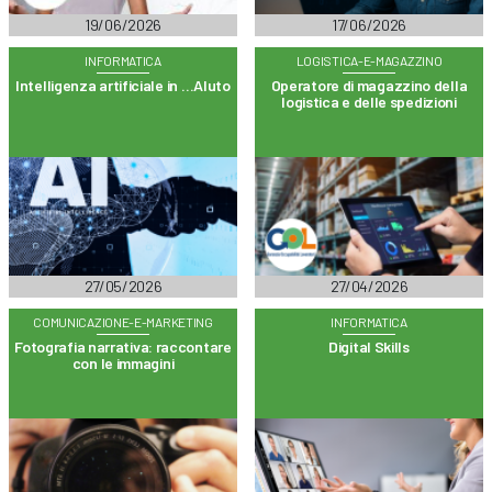
19/06/2026
17/06/2026
INFORMATICA
LOGISTICA-E-MAGAZZINO
Intelligenza artificiale in …AIuto
Operatore di magazzino della
logistica e delle spedizioni
27/05/2026
27/04/2026
COMUNICAZIONE-E-MARKETING
INFORMATICA
Fotografia narrativa: raccontare
Digital Skills
con le immagini