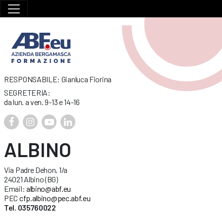
RESPONSABILE: Gianluca Fiorina
SEGRETERIA:
da lun. a ven. 9-13 e 14-16
ALBINO
Via Padre Dehon, 1/a
24021 Albino (BG)
Email:
albino@abf.eu
PEC
cfp.albino@pec.abf.eu
Tel. 035760022