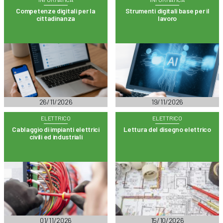
Competenze digitali per la
Strumenti digitali base per il
cittadinanza
lavoro
26/11/2026
19/11/2026
ELETTRICO
ELETTRICO
Cablaggio di impianti elettrici
Lettura del disegno elettrico
civili ed industriali
01/11/2026
15/10/2026