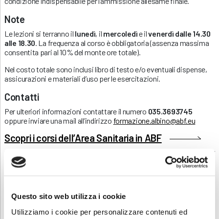
condizione indispensabile per l’ammissione all’esame finale.
Note
Le lezioni si terranno il
lunedì
, il
mercoledì
e il
venerdì
dalle 14.30
alle 18.30
. La frequenza al corso è obbligatoria (assenza massima
consentita pari al 10% del monte ore totale).
Nel costo totale sono inclusi libro di testo e/o eventuali dispense,
assicurazioni e materiali d’uso per le esercitazioni.
Contatti
Per ulteriori informazioni contattare il numero
035.3693745
oppure inviare una mail all’indirizzo
formazione.albino@abf.eu
Scopri i corsi dell’Area Sanitaria in ABF
Scarica e condividi la locandina
Questo sito web utilizza i cookie
RICHIEDI INFORMAZIONI
Utilizziamo i cookie per personalizzare contenuti ed