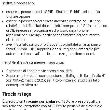
Inoltre, è necessario:
essere in possesso dello SPID – Sistema Pubblico di Identità
Digitale oppure
essere in possesso della carta d’identità elettronica “CIE” con i
relativi codici rilasciati dalle autorità competenti. Se in possesso
di CIE è necessario scaricare sul proprio smartphone
l’applicazione “CieSign” per il riconoscimento del documento
elettronico;
aver installato sul proprio dispositivo digitale (smartphone o
tablet) “Firma LOM”, l’applicazione di Regione Lombardia per
autenticarsi e convalidare le presenze giornaliere ai corsi.
Per gli/le allievi/e stranieri/e in aggiunta:
Permesso di soggiorno in corso di validità
Superamento test di comprensione della lingua italiana livello B1
(dgr XII/342 maggio 2023) se il titolo iniziale di studio è stato
conseguito all’estero
Tirocini/stage
È previsto un
tirocinio curriculare di 180 ore
presso strutture
sanitarie convenzionate con ABF. L’esito positivo del tirocinio è