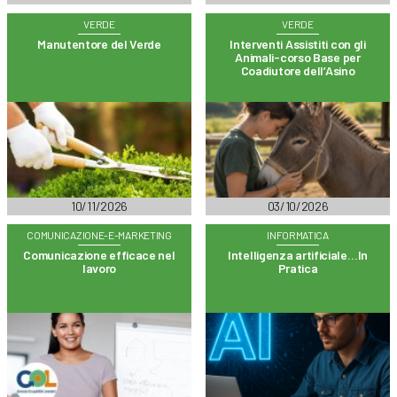
VERDE
VERDE
Manutentore del Verde
Interventi Assistiti con gli
Animali-corso Base per
Coadiutore dell’Asino
10/11/2026
03/10/2026
COMUNICAZIONE-E-MARKETING
INFORMATICA
Comunicazione efficace nel
Intelligenza artificiale…In
lavoro
Pratica