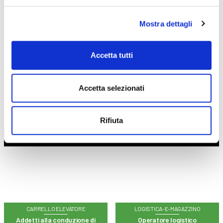
CORSI
ONLINE
Mostra dettagli
Accetta tutti
Accetta selezionati
CALENDARIO
CORSI
Rifiuta
Trova il tuo corso
CARRELLO ELEVATORE
LOGISTICA-E-MAGAZZINO
Addetti alla conduzione di
Operatore logistico