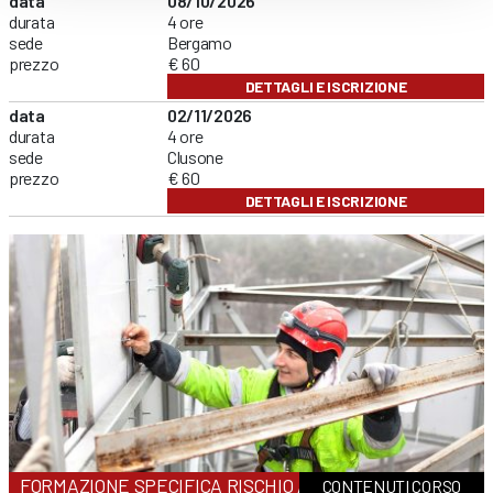
data
08/10/2026
durata
4 ore
sede
Bergamo
prezzo
€ 60
DETTAGLI E ISCRIZIONE
data
02/11/2026
durata
4 ore
sede
Clusone
prezzo
€ 60
DETTAGLI E ISCRIZIONE
FORMAZIONE SPECIFICA RISCHIO ALTO
CONTENUTI CORSO