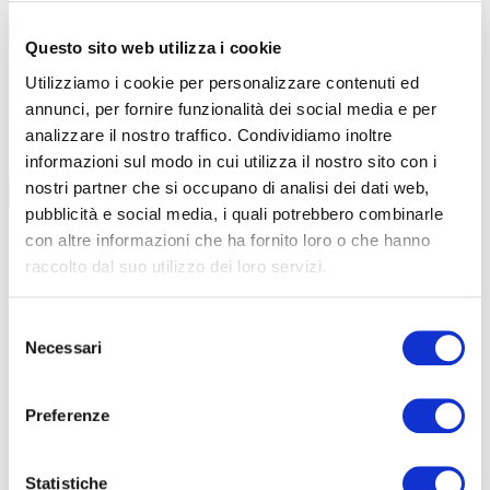
Questo sito web utilizza i cookie
Utilizziamo i cookie per personalizzare contenuti ed
annunci, per fornire funzionalità dei social media e per
analizzare il nostro traffico. Condividiamo inoltre
informazioni sul modo in cui utilizza il nostro sito con i
nostri partner che si occupano di analisi dei dati web,
AGGIORNAMENTO
CONTENUTI CORSO
pubblicità e social media, i quali potrebbero combinarle
data
08/09/2026
con altre informazioni che ha fornito loro o che hanno
durata
6 ore
raccolto dal suo utilizzo dei loro servizi.
sede
Curno
prezzo
€ 140
DETTAGLI E ISCRIZIONE
Selezione
data
01/12/2026
Necessari
del
durata
6 ore
consenso
sede
Clusone
prezzo
€ 140
Preferenze
DETTAGLI E ISCRIZIONE
Statistiche