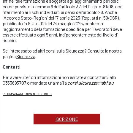
Infine, tale formazione è soggetta agli aggiornamenti periodici
come previsto al comma 6 dell’articolo 37 del D.lgs. n. 81/08, con
riferimento ai rischi individuati ai sensi dell’articolo 28. Anche
l’Accordo Stato-Regioni del 17 aprile 2025 (Rep. atti n. 59/CSR),
pubblicato in G.U. n. 119 del 24 maggio 2025, conferma
l’aggiornamento della formazione specifica per i lavoratori deve
essere effettuato ogni 5 anni, indipendentemente dal livello di
rischio.
Sei interessato ad altri corsi sulla Sicurezza? Consulta la nostra
pagina
Sicurezza
.
Contatti
Per avere ulteriori informazioni non esitate a contattarci allo
0353693707 o mandate una mail a
corsi.sicurezza@abf.eu
INFORMATIVA RELATIVA AL CONTRATTO
ISCRIZIONE