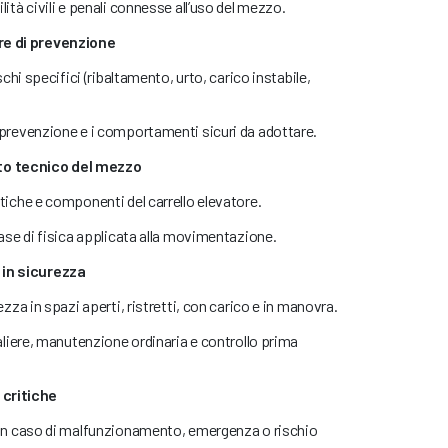
à civili e penali connesse all’uso del mezzo.
re di prevenzione
hi specifici (ribaltamento, urto, carico instabile,
revenzione e i comportamenti sicuri da adottare.
to tecnico del mezzo
che e componenti del carrello elevatore.
se di fisica applicata alla movimentazione.
 in sicurezza
za in spazi aperti, ristretti, con carico e in manovra.
liere, manutenzione ordinaria e controllo prima
 critiche
n caso di malfunzionamento, emergenza o rischio