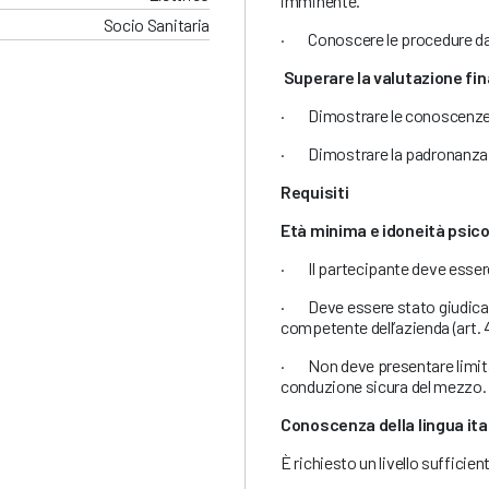
imminente.
Socio Sanitaria
· Conoscere le procedure da s
Superare la valutazione fin
· Dimostrare le conoscenze te
· Dimostrare la padronanza o
Requisiti
Età minima e idoneità psico
· Il partecipante deve essere
· Deve essere stato giudicat
competente dell’azienda (art. 4
· Non deve presentare limitaz
conduzione sicura del mezzo.
Conoscenza della lingua ita
È richiesto un livello sufficien