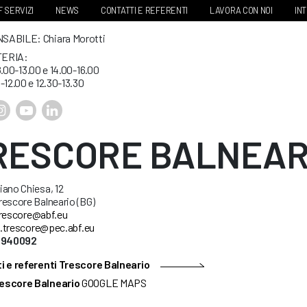
 SERVIZI
NEWS
CONTATTI E REFERENTI
LAVORA CON NOI
IN
ABILE: Chiara Morotti
ERIA:
8.00-13.00 e 14.00-16.00
-12.00 e 12.30-13.30
RESCORE BALNEAR
ano Chiesa, 12
escore Balneario (BG)
rescore@abf.eu
.trescore@pec.abf.eu
35940092
i e referenti Trescore Balneario
escore Balneario
GOOGLE MAPS