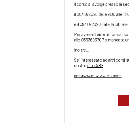
Il corso si svolge presso la se
il 08/10/2026 dalle 9.00 alle 13
e il 09/10/2026 dalle 14:30 all
Per avere ulteriori informazion
allo 0353693707 o mandate un
Inoltre…
Sei interessato ad altri corsi
nostro
sito ABF
.
INFORMATIVA RELATIVA AL CONTRATTO