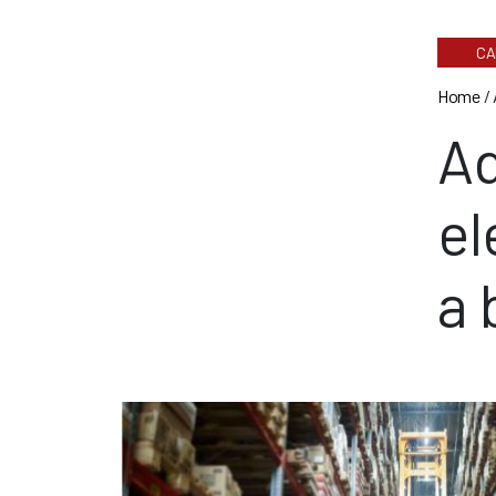
CA
Home
/
Ad
el
a 