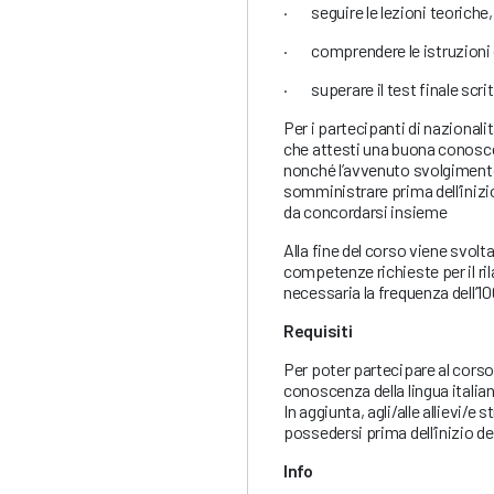
· seguire le lezioni teoriche,
· comprendere le istruzioni 
· superare il test finale scrit
Per i partecipanti di nazionali
che attesti una buona conoscen
nonché l’avvenuto svolgimento
somministrare prima dell’inizi
da concordarsi insieme
Alla fine del corso viene svolta
competenze richieste per il ril
necessaria la frequenza dell’10
Requisiti
Per poter partecipare al cors
conoscenza della lingua italian
In aggiunta, agli/alle allievi/e
possedersi prima dell’inizio de
Info