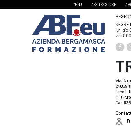
MENU
ABF TRESCORE
ABF
RESPONS
SEGRET
lun-gio 
ven 8.00
T
Via Dami
24069 Tr
Email:
t
PEC
cfp
Tel. 0
Contatt
Tr