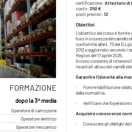
certificazione:
Attestato di
costo:
250 €
posti previsti:
12
Obiettivi
L’obiettivo del corso è fornir
l’uso in sicurezza del carrell
conformità all’art. 73 del D.Lg
2012 e aggiornato secondo i req
Regioni del 17 aprile 2025.
Il corso consente di ottenere l’
incaricati all’uso dei carrelli el
Garantire l’idoneità alla m
FORMAZIONE
· Fornire l’abilitazione obblig
dalla normativa.
dopo la 3^ media
· Verificare che l’operatore 
Operatore di carrozzeria
Acquisire conoscenze nor
Operatore elettrico
· Conoscere gli obblighi del l
Operatore meccanico