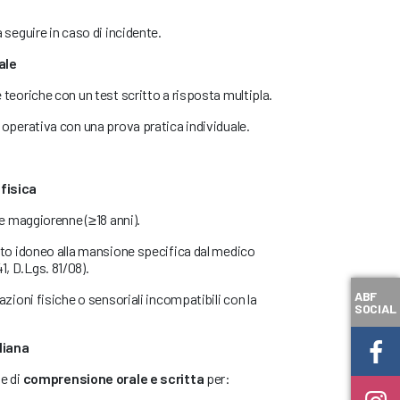
eguire in caso di incidente.
ale
oriche con un test scritto a risposta multipla.
perativa con una prova pratica individuale.
fisica
 maggiorenne (≥18 anni).
o idoneo alla mansione specifica dal medico
1, D.Lgs. 81/08).
ABF
ioni fisiche o sensoriali incompatibili con la
SOCIAL
liana
te di
comprensione orale e scritta
per: