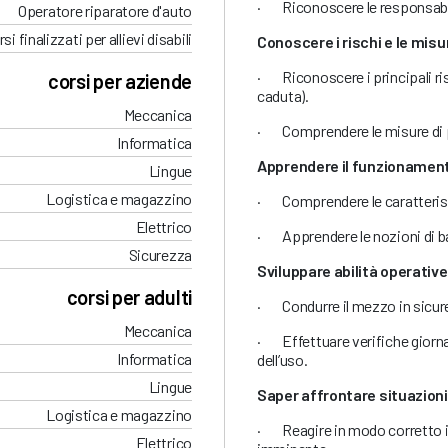
· Riconoscere le responsabilit
Operatore riparatore d'auto
si finalizzati per allievi disabili
Conoscere i rischi e le misu
· Riconoscere i principali risc
corsi per aziende
caduta).
Meccanica
· Comprendere le misure di p
Informatica
Apprendere il funzionamen
Lingue
Logistica e magazzino
· Comprendere le caratteristi
Elettrico
· Apprendere le nozioni di ba
Sicurezza
Sviluppare abilità operative
corsi per adulti
· Condurre il mezzo in sicurez
Meccanica
· Effettuare verifiche giorna
Informatica
dell’uso.
Lingue
Saper affrontare situazioni
Logistica e magazzino
· Reagire in modo corretto i
Elettrico