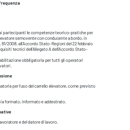
 frequenza
e ai partecipanti le competenze teorico-pratiche per
o elevatore semovente con conducente a bordo, in
s. 81/2008, all’Accordo Stato-Regioni del 22 febbraio
uisiti tecnici dell’Allegato A dell’Accordo Stato-
abilitazione obbligatoria per tutti gli operatori
evatori.
ansione
atoria per l’uso del carrello elevatore, come previsto
sia formato, informato e addestrato.
mative
avoratore e del datore di lavoro.