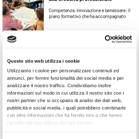
Competenze, innovazione e benessere: il
piano formativo che ha accompagnato
“Stare bene oggi per stare meglio
16 Luglio 2026
domani”: la formazione dei docenti
parte dal benessere
Questo sito web utilizza i cookie
Un incontro in collaborazione con LILT
Utilizziamo i cookie per personalizzare contenuti ed
Bergamo all’interno della formazione
annunci, per fornire funzionalità dei social media e per
analizzare il nostro traffico. Condividiamo inoltre
informazioni sul modo in cui utilizza il nostro sito con i
nostri partner che si occupano di analisi dei dati web,
Sei diplomato all’ISISS di Gazzaniga?
13 Luglio 2026
pubblicità e social media, i quali potrebbero combinarle
Diventa OSS in meno di 6 mesi!
con altre informazioni che ha fornito loro o che hanno
Una nuova opportunità formativa nasce
raccolto dal suo utilizzo dei loro servizi.
dalla collaborazione tra ABF e