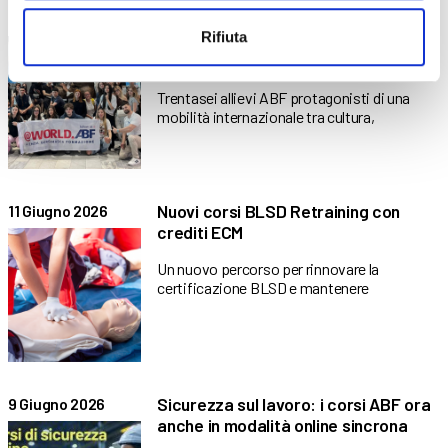
ABF in Sudafrica: un’esperienza
12 Giugno 2026
Rifiuta
internazionale di crescita, scoperta
e formazione
Trentasei allievi ABF protagonisti di una
mobilità internazionale tra cultura,
Nuovi corsi BLSD Retraining con
11 Giugno 2026
crediti ECM
Un nuovo percorso per rinnovare la
certificazione BLSD e mantenere
Sicurezza sul lavoro: i corsi ABF ora
9 Giugno 2026
anche in modalità online sincrona