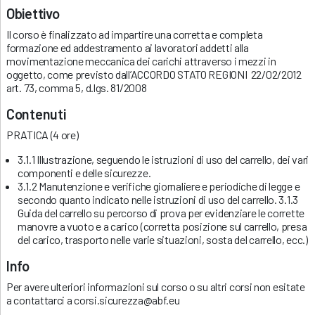
Obiettivo
Il corso è finalizzato ad impartire una corretta e completa
formazione ed addestramento ai lavoratori addetti alla
movimentazione meccanica dei carichi attraverso i mezzi in
oggetto, come previsto dall’ACCORDO STATO REGIONI 22/02/2012
art. 73, comma 5, d.lgs. 81/2008
Contenuti
PRATICA (4 ore)
3.1.1 Illustrazione, seguendo le istruzioni di uso del carrello, dei vari
componenti e delle sicurezze.
3.1.2 Manutenzione e verifiche giornaliere e periodiche di legge e
secondo quanto indicato nelle istruzioni di uso del carrello. 3.1.3
Guida del carrello su percorso di prova per evidenziare le corrette
manovre a vuoto e a carico (corretta posizione sul carrello, presa
del carico, trasporto nelle varie situazioni, sosta del carrello, ecc.)
Info
Per avere ulteriori informazioni sul corso o su altri corsi non esitate
a contattarci a corsi.sicurezza@abf.eu