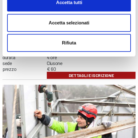
Accetta tutti
prezzo
€ 60
DETTAGLI E ISCRIZIONE
data
08/10/2026
Accetta selezionati
durata
4 ore
sede
Bergamo
prezzo
€ 60
Rifiuta
DETTAGLI E ISCRIZIONE
data
02/11/2026
durata
4 ore
sede
Clusone
prezzo
€ 60
DETTAGLI E ISCRIZIONE