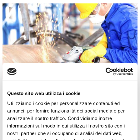
AGGIORNAMENTO
CONTENUTI CORSO
data
08/09/2026
durata
6 ore
Questo sito web utilizza i cookie
sede
Curno
prezzo
€ 140
Utilizziamo i cookie per personalizzare contenuti ed
DETTAGLI E ISCRIZIONE
annunci, per fornire funzionalità dei social media e per
data
01/12/2026
analizzare il nostro traffico. Condividiamo inoltre
durata
6 ore
informazioni sul modo in cui utilizza il nostro sito con i
sede
Clusone
nostri partner che si occupano di analisi dei dati web,
prezzo
€ 140