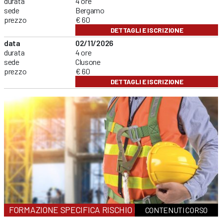
durata
4 ore
sede
Bergamo
prezzo
€ 60
DETTAGLI E ISCRIZIONE
data
02/11/2026
durata
4 ore
sede
Clusone
prezzo
€ 60
DETTAGLI E ISCRIZIONE
FORMAZIONE SPECIFICA RISCHIO MEDIO
CONTENUTI CORSO