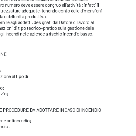
ro numero deve essere congruo all’attività ; infatti il
ttrezzature adeguate, tenendo conto delle dimensioni
da o dell’unità produttiva.
ornire agli addetti, designati dal Datore di lavoro al
azioni di tipo teorico-pratico sulla gestione delle
li incendi nelle aziende a rischio incendio basso.
ONE
;
zione al tipo di
mo;
izio;
 PROCEDURE DA ADOTTARE IN CASO DI INCENDIO
ione antincendio;
ndio;