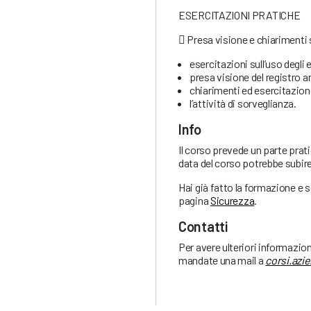
ESERCITAZIONI PRATICHE
􀀐 Presa visione e chiarimenti s
esercitazioni sull’uso degli e
presa visione del registro a
chiarimenti ed esercitazion
l’attività di sorveglianza.
Info
Il corso prevede un parte prati
data del corso potrebbe subire
Hai già fatto la formazione e 
pagina
Sicurezza
.
Contatti
Per avere ulteriori informazio
mandate una mail a
corsi.azi