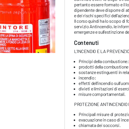
pertanto essere formato e il lo
dipendente deve disporre di a
e dei rischi specifici dell’azien
Il corso quindi ha lo scopo di f
servizio Antincendio, le inform
emergenze e sull’estinzione deg
Contenuti
L’INCENDIO E LA PREVENZI
Principi della combustione;
prodotti della combustione
sostanze estinguenti in rela
incendio;
effetti dell’incendio sull’uo
divieti e limitazioni di eserc
misure comportamentali.
PROTEZIONE ANTINCENDIO E
Principali misure di protez
evacuazione in caso di ince
chiamata dei soccorsi.