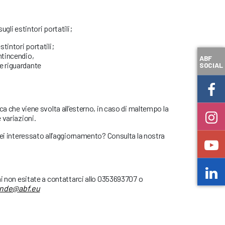
ugli estintori portatili;
stintori portatili;
ntincendio,
ABF
e riguardante
SOCIAL
ca che viene svolta all’esterno, in caso di maltempo la
 variazioni.
sei interessato all’aggiornamento? Consulta la nostra
ni non esitate a contattarci allo 0353693707 o
ende@abf.eu