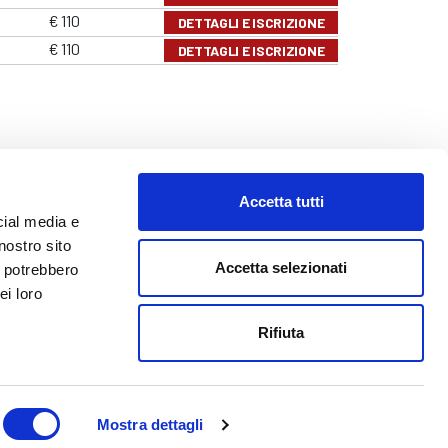
€ 110
DETTAGLI E ISCRIZIONE
€ 110
DETTAGLI E ISCRIZIONE
Accetta tutti
cial media e
nostro sito
Accetta selezionati
i potrebbero
ei loro
o@abf.eu
Rifiuta
Mostra dettagli