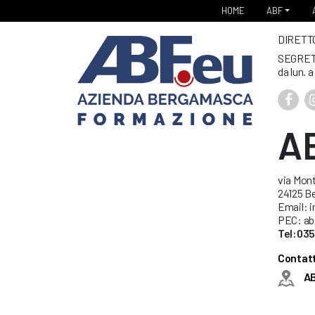
HOME
ABF
DIRETTO
SEGRET
da lun. a
A
via Mont
24125 B
Email: 
PEC: ab
Tel:03
Contatt
A