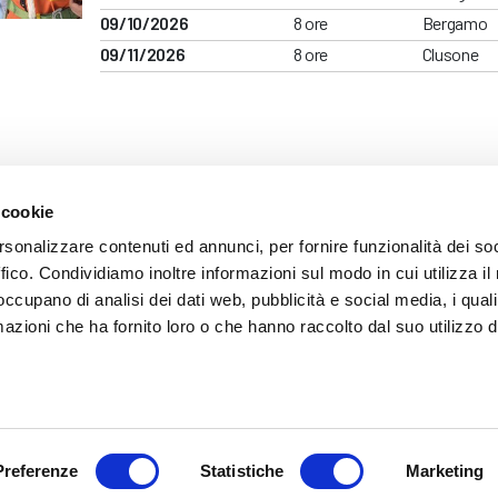
09/10/2026
8 ore
Bergamo
09/11/2026
8 ore
Clusone
 cookie
ARENTE
rsonalizzare contenuti ed annunci, per fornire funzionalità dei so
ffico. Condividiamo inoltre informazioni sul modo in cui utilizza il 
 occupano di analisi dei dati web, pubblicità e social media, i qual
azioni che ha fornito loro o che hanno raccolto dal suo utilizzo d
mazione
 (035) 3693711 - via Monte Gleno, 2 - I - 24125 Bergamo (BG) - Email: inf
Preferenze
Statistiche
Marketing