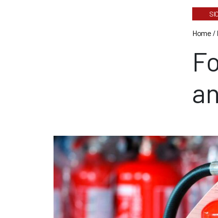
SI
Home
/
Fo
an