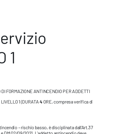
ervizio
O 1
O DI FORMAZIONE ANTINCENDIO PER ADDETTI
I LIVELLO 1 (DURATA
4
ORE, compresa verifica di
ncendio – rischio basso, è disciplinata dall’Art.37
 e DM 02/09/2021. L’addetto antincendio deve