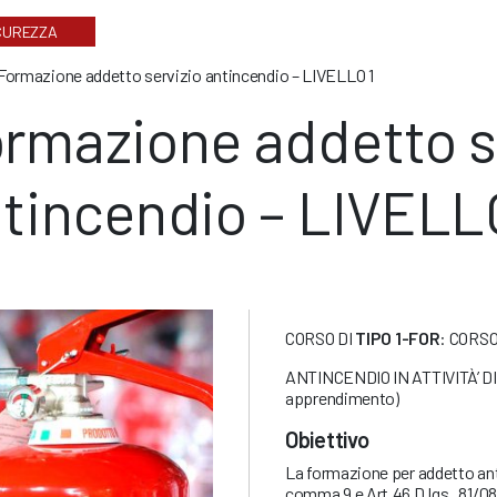
CUREZZA
Formazione addetto servizio antincendio – LIVELLO 1
rmazione addetto s
tincendio – LIVELL
CORSO DI
TIPO 1-FOR
: CORS
ANTINCENDIO IN ATTIVITÀ’ D
apprendimento)
Obiettivo
La formazione per addetto anti
comma 9 e Art.46 D.lgs. 81/08