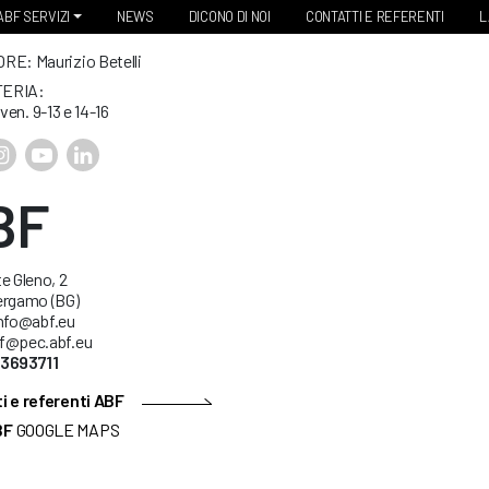
ABF SERVIZI
NEWS
DICONO DI NOI
CONTATTI E REFERENTI
L
RE: Maurizio Betelli
ERIA:
 ven. 9-13 e 14-16
BF
e Gleno, 2
ergamo (BG)
info@abf.eu
f@pec.abf.eu
53693711
i e referenti ABF
BF
GOOGLE MAPS