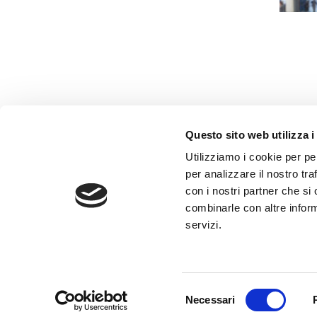
Questo sito web utilizza i
AMMINISTRAZIONE TRASP
Utilizziamo i cookie per pe
WHISTLEBLOWING
per analizzare il nostro tra
con i nostri partner che si
combinarle con altre inform
ABF Azienda Bergamasca For
servizi.
C.F. e P. IVA 03240540165 - Tel.
Privacy
-
Cookie policy
Selezione
Necessari
del