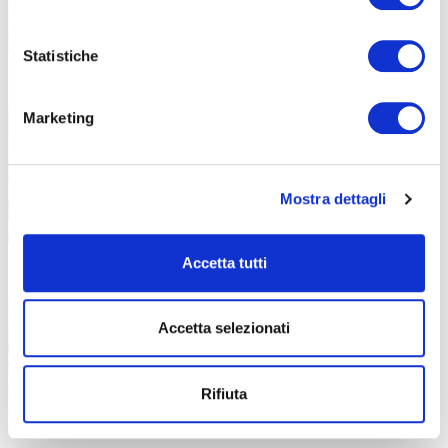
Statistiche
Corsi gratuiti ASA e OSS: il bilancio
3 Luglio 2026
del progetto sul territorio
Marketing
bergamasco
Il Programma FSE+ 2021-2027 ha offerto
nuove possibilità formative e
Mostra dettagli
Accetta tutti
Voucher Formazione Continua:
17 Giugno 2026
investire nelle competenze aziendali
Accetta selezionati
Regione Lombardia stanzia 10 milioni di
euro per sostenere upskilling
Rifiuta