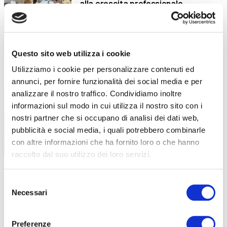
alla crescita professionale
Competenze, innovazione e benessere: il
piano formativo che ha accompagnato
Questo sito web utilizza i cookie
Utilizziamo i cookie per personalizzare contenuti ed
“Stare bene oggi per stare meglio
16 Luglio 2026
annunci, per fornire funzionalità dei social media e per
domani”: la formazione dei docenti
analizzare il nostro traffico. Condividiamo inoltre
parte dal benessere
informazioni sul modo in cui utilizza il nostro sito con i
nostri partner che si occupano di analisi dei dati web,
Un incontro in collaborazione con LILT
Bergamo all’interno della formazione
pubblicità e social media, i quali potrebbero combinarle
con altre informazioni che ha fornito loro o che hanno
raccolto dal suo utilizzo dei loro servizi.
Sei diplomato all’ISISS di Gazzaniga?
13 Luglio 2026
Selezione
Diventa OSS in meno di 6 mesi!
Necessari
del
Una nuova opportunità formativa nasce
consenso
dalla collaborazione tra ABF e
Preferenze