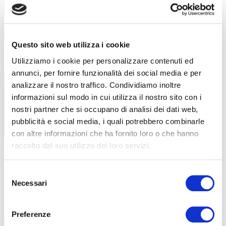
Competenze, innovazione e benessere: il
piano formativo che ha accompagnato
Questo sito web utilizza i cookie
Utilizziamo i cookie per personalizzare contenuti ed
“Stare bene oggi per stare meglio
16 Luglio 2026
domani”: la formazione dei docenti
annunci, per fornire funzionalità dei social media e per
parte dal benessere
analizzare il nostro traffico. Condividiamo inoltre
informazioni sul modo in cui utilizza il nostro sito con i
Un incontro in collaborazione con LILT
nostri partner che si occupano di analisi dei dati web,
Bergamo all’interno della formazione
pubblicità e social media, i quali potrebbero combinarle
con altre informazioni che ha fornito loro o che hanno
raccolto dal suo utilizzo dei loro servizi.
Sei diplomato all’ISISS di Gazzaniga?
13 Luglio 2026
Diventa OSS in meno di 6 mesi!
Selezione
Necessari
del
Una nuova opportunità formativa nasce
consenso
dalla collaborazione tra ABF e
Preferenze