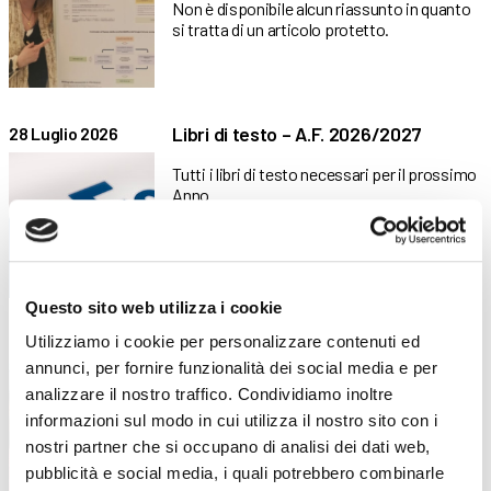
Non è disponibile alcun riassunto in quanto
si tratta di un articolo protetto.
Libri di testo – A.F. 2026/2027
28 Luglio 2026
Tutti i libri di testo necessari per il prossimo
Anno
Questo sito web utilizza i cookie
Piano di formazione estiva: diverse
Utilizziamo i cookie per personalizzare contenuti ed
17 Luglio 2026
attività dedicate all’aggiornamento e
annunci, per fornire funzionalità dei social media e per
alla crescita professionale
analizzare il nostro traffico. Condividiamo inoltre
informazioni sul modo in cui utilizza il nostro sito con i
Competenze, innovazione e benessere: il
nostri partner che si occupano di analisi dei dati web,
piano formativo che ha accompagnato
pubblicità e social media, i quali potrebbero combinarle