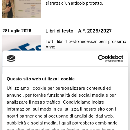
si tratta di un articolo protetto.
Libri di testo – A.F. 2026/2027
28 Luglio 2026
Tutti i libri di testo necessari per il prossimo
Anno
Questo sito web utilizza i cookie
Piano di formazione estiva: diverse
17 Luglio 2026
Utilizziamo i cookie per personalizzare contenuti ed
attività dedicate all’aggiornamento e
annunci, per fornire funzionalità dei social media e per
alla crescita professionale
analizzare il nostro traffico. Condividiamo inoltre
Competenze, innovazione e benessere: il
informazioni sul modo in cui utilizza il nostro sito con i
piano formativo che ha accompagnato
nostri partner che si occupano di analisi dei dati web,
pubblicità e social media, i quali potrebbero combinarle
con altre informazioni che ha fornito loro o che hanno