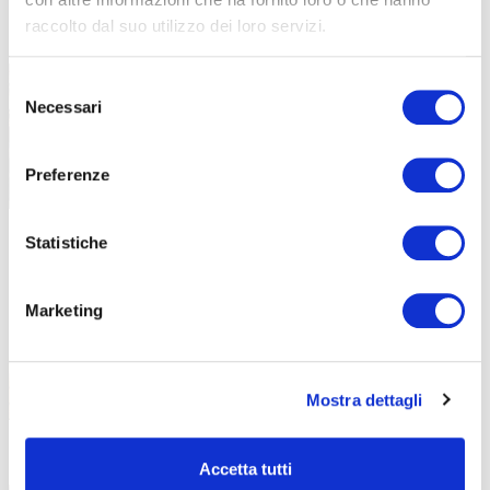
raccolto dal suo utilizzo dei loro servizi.
“Stare bene oggi per stare meglio
16 Luglio 2026
domani”: la formazione dei docenti
Selezione
parte dal benessere
Necessari
del
Un incontro in collaborazione con LILT
consenso
Bergamo all’interno della formazione
Preferenze
Statistiche
Sei diplomato all’ISISS di Gazzaniga?
13 Luglio 2026
Diventa OSS in meno di 6 mesi!
Marketing
Una nuova opportunità formativa nasce
dalla collaborazione tra ABF e
Mostra dettagli
Corsi gratuiti ASA e OSS: il bilancio
3 Luglio 2026
Accetta tutti
del progetto sul territorio