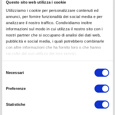
Questo sito web utilizza i cookie
Utilizziamo i cookie per personalizzare contenuti ed
ABF contro il bullismo
13 Febbraio 2023
annunci, per fornire funzionalità dei social media e per
Contro il bullismo e il cyberbullismo: ABF
analizzare il nostro traffico. Condividiamo inoltre
Trescore in prima
informazioni sul modo in cui utilizza il nostro sito con i
nostri partner che si occupano di analisi dei dati web,
pubblicità e social media, i quali potrebbero combinarle
con altre informazioni che ha fornito loro o che hanno
raccolto dal suo utilizzo dei loro servizi.
OPEN DAY E MINI STAGE 2025 – ABF
29 Settembre
2022
TRESCORE
Selezione
Necessari
del
ABF Trescore apre le porte ai futuri allievi
consenso
con Open
Preferenze
Statistiche