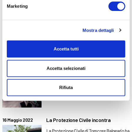
Catapultiamoci… nella scienza!-
28 Settembre
Marketing
2022
Laboratorio per BergamoScienza
L’amicizia tra ABF Trescore e
BergamoScienza continua… Anche
quest’anno non
Mostra dettagli
Accetta tutti
Motori Green: il nostro futuro
1 Giugno 2022
Accetta selezionati
Cosa sono i motori green?
Sostanzialmente, i motori green (i
Rifiuta
La Protezione Civile incontra
16 Maggio 2022
La Protezione Civile di Trescore Balneario ha